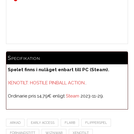
0.0
Medelbetyg
Specifikation
Spelet finns i nuläget enbart till PC (Steam).
XENOTILT: HOSTILE PINBALL ACTION.
.
Ordinarie pris 14,79€ enligt
Steam
2023-11-29.
ARKAD
EARLY ACCESS
FLARB
FLIPPERSPEL
FÖRHANDSTITT
WIZNWAR
XENOTILT