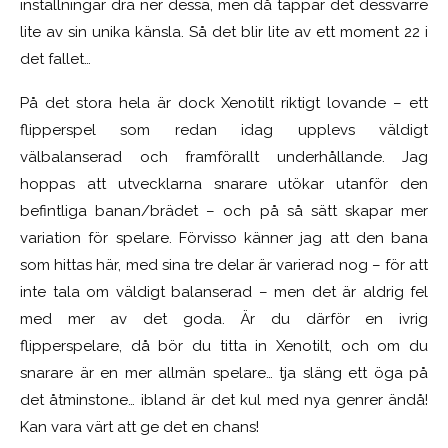
inställningar dra ner dessa, men då tappar det dessvärre
lite av sin unika känsla. Så det blir lite av ett moment 22 i
det fallet…
På det stora hela är dock Xenotilt riktigt lovande – ett
flipperspel som redan idag upplevs väldigt
välbalanserad och framförallt underhållande. Jag
hoppas att utvecklarna snarare utökar utanför den
befintliga banan/brädet – och på så sätt skapar mer
variation för spelare. Förvisso känner jag att den bana
som hittas här, med sina tre delar är varierad nog – för att
inte tala om väldigt balanserad – men det är aldrig fel
med mer av det goda. Är du därför en ivrig
flipperspelare, då bör du titta in Xenotilt, och om du
snarare är en mer allmän spelare… tja släng ett öga på
det åtminstone… ibland är det kul med nya genrer ändå!
Kan vara värt att ge det en chans!