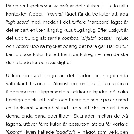
På en rent spelmekanisk nivå är det rättframt – i alla fall i
kontexten flipper. I ’
normal
’-läget får du tre kulor att jaga
’
high-score
’ med, medan i det tuffare ’hardcore’-läget är
det enbart en liten ängslig kula tillgänglig. Efter utskjut är
det upp till dig att samla
combos
, ”
skjuta
” bossar i nyllet
och ’
racka
’ upp så mycket poäng det bara går. Har du tur
kan du låsa kulor för ett framtida kulregn – men då ska
du ha både tur och skicklighet.
Utifrån sin speldesign är det därför en någorlunda
välbekant historia – åtminstone om du är en erfaren
flipperspelare. Flipperspelets sektioner bjuder på olika
hemliga objekt att träffa och förser dig som spelare med
en tacksamt varierad stund, trots att det enbart finns
denna enda bana egentligen. Skillnaden mellan de två
lägena, utöver färre kulor, är dessutom att du får kortare
’
flipprar
’ (även kallade ’
paddlar
’) – något som verkligen