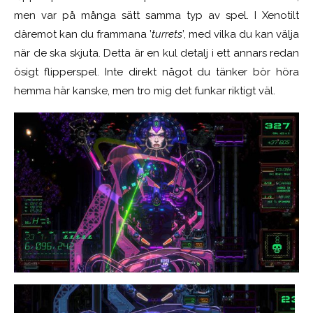
men var på många sätt samma typ av spel. I Xenotilt
däremot kan du frammana ’
turrets
’, med vilka du kan välja
när de ska skjuta. Detta är en kul detalj i ett annars redan
ösigt flipperspel. Inte direkt något du tänker bör höra
hemma här kanske, men tro mig det funkar riktigt väl.