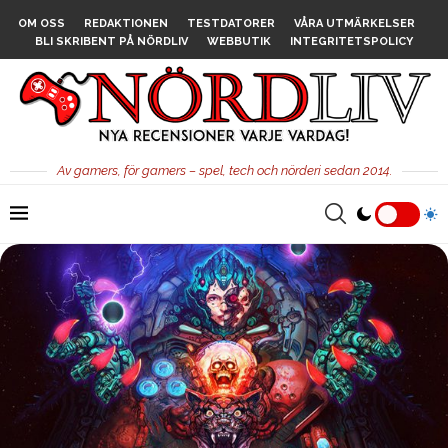
OM OSS
REDAKTIONEN
TESTDATORER
VÅRA UTMÄRKELSER
BLI SKRIBENT PÅ NÖRDLIV
WEBBUTIK
INTEGRITETSPOLICY
Av gamers, för gamers – spel, tech och nörderi sedan 2014.