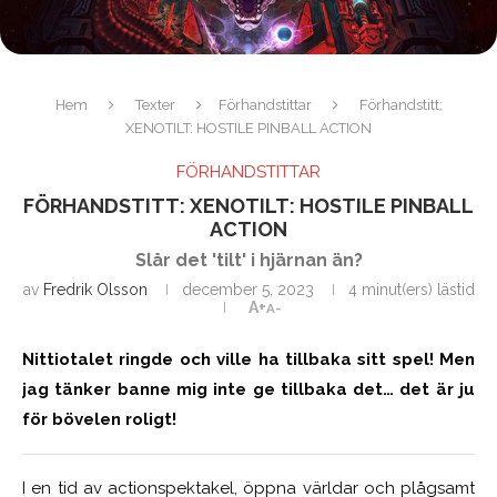
Hem
Texter
Förhandstittar
Förhandstitt:
XENOTILT: HOSTILE PINBALL ACTION
FÖRHANDSTITTAR
FÖRHANDSTITT: XENOTILT: HOSTILE PINBALL
ACTION
Slår det 'tilt' i hjärnan än?
av
Fredrik Olsson
december 5, 2023
4 minut(ers) lästid
A+
A-
Nittiotalet ringde och ville ha tillbaka sitt spel! Men
jag tänker banne mig inte ge tillbaka det… det är ju
för bövelen roligt!
I en tid av actionspektakel, öppna världar och plågsamt