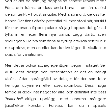
Vad är det då som jag hoppas se Xenotilt utökas med?
Först och främst är dess enda bana – om än utsökt
genomtänkt – högst singulär. Med andra ord, ge oss fler
banor! Det finns därför potential till monotoni här, särskilt
för mer ovana flipperspelare, så jag hoppas det går att
lyfta in en eller flera nya banor. Lägg därtill även
spellägena. De två som finns är tydligt åtskilda sett till hur
de upplevs, men en eller kanske två lägen till skulle inte
skada för variationen.
Men det är också allt jag egentligen begär i nuläget. Ser
vi till dess design och presentation är det en härligt
utsökt sådan, sprängfylld av detaljer, för den som letar
hemliga utrymmen eller specialkombos. Dess höga
tempo är dock inte något för alla, och definitivt inte dess
’
bullet-hell
’-aktiga upplägg; med enorma mängder
ljuseffekter konstant. Förvisso kan du i spelets