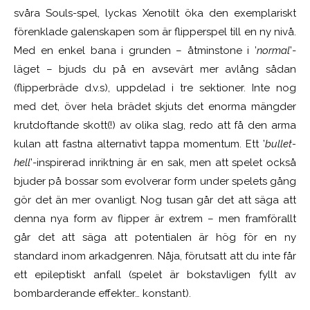
svåra Souls-spel, lyckas Xenotilt öka den exemplariskt
förenklade galenskapen som är flipperspel till en ny nivå.
Med en enkel bana i grunden – åtminstone i ’
normal
’-
läget – bjuds du på en avsevärt mer avlång sådan
(flipperbräde d.v.s), uppdelad i tre sektioner. Inte nog
med det, över hela brädet skjuts det enorma mängder
krutdoftande skott(!) av olika slag, redo att få den arma
kulan att fastna alternativt tappa momentum. Ett ’
bullet-
hell
’-inspirerad inriktning är en sak, men att spelet också
bjuder på bossar som evolverar form under spelets gång
gör det än mer ovanligt. Nog tusan går det att säga att
denna nya form av flipper är extrem – men framförallt
går det att säga att potentialen är hög för en ny
standard inom arkadgenren. Nåja, förutsatt att du inte får
ett epileptiskt anfall (spelet är bokstavligen fyllt av
bombarderande effekter… konstant).