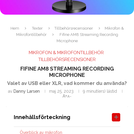
Hem
Texter
Tillbehörsrecensioner
Mikrofon &
Mikrofontillbehör
Fifine AM8 Streaming Recording
Microphone
MIKROFON & MIKROFONTILLBEHÖR
TILLBEHÖRSRECENSIONER
FIFINE AM8 STREAMING RECORDING
MICROPHONE
Valet av USB eller XLR, vad kommer du använda?
av
Danny Larsen
maj 25, 2023
9 minut(ers) lästid
A+
A-
Innehållsförteckning
Överblick av mikrofon