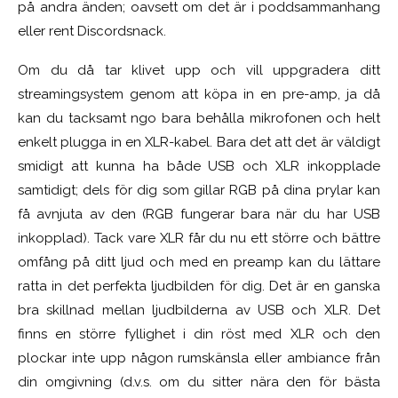
på andra änden; oavsett om det är i poddsammanhang
eller rent Discordsnack.
Om du då tar klivet upp och vill uppgradera ditt
streamingsystem genom att köpa in en pre-amp, ja då
kan du tacksamt ngo bara behålla mikrofonen och helt
enkelt plugga in en XLR-kabel. Bara det att det är väldigt
smidigt att kunna ha både USB och XLR inkopplade
samtidigt; dels för dig som gillar RGB på dina prylar kan
få avnjuta av den (RGB fungerar bara när du har USB
inkopplad). Tack vare XLR får du nu ett större och bättre
omfång på ditt ljud och med en preamp kan du lättare
ratta in det perfekta ljudbilden för dig. Det är en ganska
bra skillnad mellan ljudbilderna av USB och XLR. Det
finns en större fyllighet i din röst med XLR och den
plockar inte upp någon rumskänsla eller ambiance från
din omgivning (d.v.s. om du sitter nära den för bästa