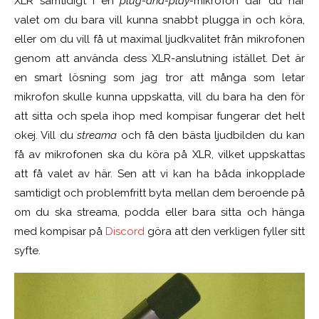
XLR samtidigt i en
plug-and-play-
mikrofon där du har
valet om du bara vill kunna snabbt plugga in och köra,
eller om du vill få ut maximal ljudkvalitet från mikrofonen
genom att använda dess XLR-anslutning istället. Det är
en smart lösning som jag tror att många som letar
mikrofon skulle kunna uppskatta, vill du bara ha den för
att sitta och spela ihop med kompisar fungerar det helt
okej. Vill du
streama
och få den bästa ljudbilden du kan
få av mikrofonen ska du köra på XLR, vilket uppskattas
att få valet av här. Sen att vi kan ha båda inkopplade
samtidigt och problemfritt byta mellan dem beroende på
om du ska streama, podda eller bara sitta och hänga
med kompisar på
Discord
göra att den verkligen fyller sitt
syfte.