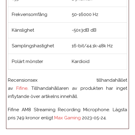
Frekvensomfång
50-16000 Hz
Känslighet
-50±3dB dB
Samplingshastighet
16-bit/44.1k-48k Hz
Polärt mönster
Kardioid
Recensionsex tillhandahållet
av
Fifine
. Tillhandahållaren av produkten har inget
inflytande över artikelns innehåll.
Fifine AM8 Streaming Recording Microphone. Lägsta
pris 749 kronor enligt
Max Gaming
2023-05-24.