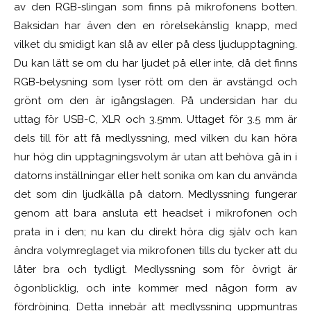
av den RGB-slingan som finns på mikrofonens botten.
Baksidan har även den en rörelsekänslig knapp, med
vilket du smidigt kan slå av eller på dess ljudupptagning.
Du kan lätt se om du har ljudet på eller inte, då det finns
RGB-belysning som lyser rött om den är avstängd och
grönt om den är igångslagen. På undersidan har du
uttag för USB-C, XLR och 3.5mm. Uttaget för 3.5 mm är
dels till för att få medlyssning, med vilken du kan höra
hur hög din upptagningsvolym är utan att behöva gå in i
datorns inställningar eller helt sonika om kan du använda
det som din ljudkälla på datorn. Medlyssning fungerar
genom att bara ansluta ett headset i mikrofonen och
prata in i den; nu kan du direkt höra dig själv och kan
ändra volymreglaget via mikrofonen tills du tycker att du
låter bra och tydligt. Medlyssning som för övrigt är
ögonblicklig, och inte kommer med någon form av
fördröjning. Detta innebär att medlyssning uppmuntras