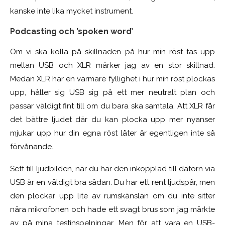
kanske inte lika mycket instrument.
Podcasting och ’spoken word’
Om vi ska kolla på skillnaden på hur min röst tas upp
mellan USB och XLR märker jag av en stor skillnad.
Medan XLR har en varmare fyllighet i hur min röst plockas
upp, håller sig USB sig på ett mer neutralt plan och
passar väldigt fint till om du bara ska samtala. Att XLR får
det bättre ljudet där du kan plocka upp mer nyanser
mjukar upp hur din egna röst låter är egentligen inte så
förvånande.
Sett till ljudbilden, när du har den inkopplad till datorn via
USB är en väldigt bra sådan. Du har ett rent ljudspår, men
den plockar upp lite av rumskänslan om du inte sitter
nära mikrofonen och hade ett svagt brus som jag märkte
av på mina testinspelningar. Men för att vara en USB-