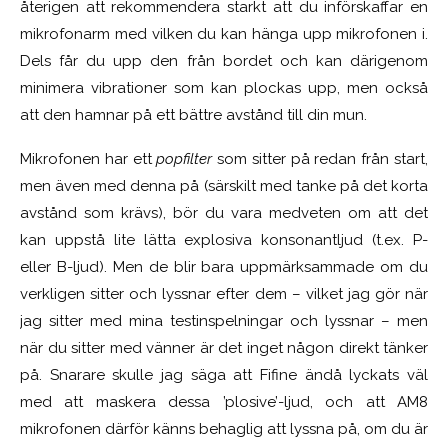
återigen att rekommendera starkt att du införskaffar en
mikrofonarm med vilken du kan hänga upp mikrofonen i.
Dels får du upp den från bordet och kan därigenom
minimera vibrationer som kan plockas upp, men också
att den hamnar på ett bättre avstånd till din mun.
Mikrofonen har ett
popfilter
som sitter på redan från start,
men även med denna på (särskilt med tanke på det korta
avstånd som krävs), bör du vara medveten om att det
kan uppstå lite lätta explosiva konsonantljud (t.ex. P-
eller B-ljud). Men de blir bara uppmärksammade om du
verkligen sitter och lyssnar efter dem – vilket jag gör när
jag sitter med mina testinspelningar och lyssnar – men
när du sitter med vänner är det inget någon direkt tänker
på. Snarare skulle jag säga att Fifine ändå lyckats väl
med att maskera dessa ’plosive’-ljud, och att AM8
mikrofonen därför känns behaglig att lyssna på, om du är