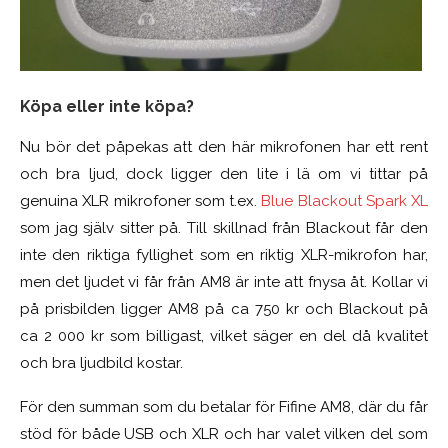
Köpa eller inte köpa?
Nu bör det påpekas att den här mikrofonen har ett rent
och bra ljud, dock ligger den lite i lä om vi tittar på
genuina XLR mikrofoner som t.ex.
Blue Blackout Spark XL
som jag själv sitter på. Till skillnad från Blackout får den
inte den riktiga fyllighet som en riktig XLR-mikrofon har,
men det ljudet vi får från AM8 är inte att fnysa åt. Kollar vi
på prisbilden ligger AM8 på ca 750 kr och Blackout på
ca 2 000 kr som billigast, vilket säger en del då kvalitet
och bra ljudbild kostar.
För den summan som du betalar för Fifine AM8, där du får
stöd för både USB och XLR och har valet vilken del som