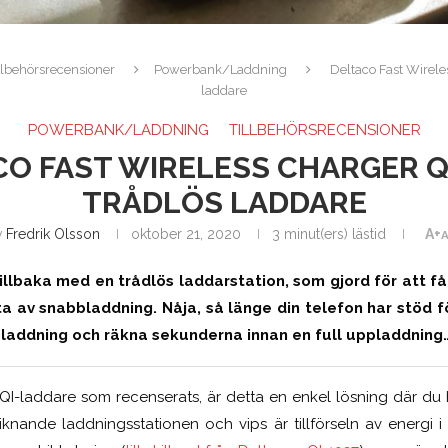
llbehörsrecensioner
Powerbank/Laddning
Deltaco Fast Wirele
laddare
POWERBANK/LADDNING
TILLBEHÖRSRECENSIONER
O FAST WIRELESS CHARGER QI
TRÅDLÖS LADDARE
v
Fredrik Olsson
oktober 21, 2020
3 minut(ers) lästid
A+
A
illbaka med en trådlös laddarstation, som gjord för att få 
ta av snabbladdning. Nåja, så länge din telefon har stöd för
 laddning och räkna sekunderna innan en full uppladdning
 QI-laddare som recenserats, är detta en enkel lösning där du h
iknande laddningsstationen och vips är tillförseln av energi 