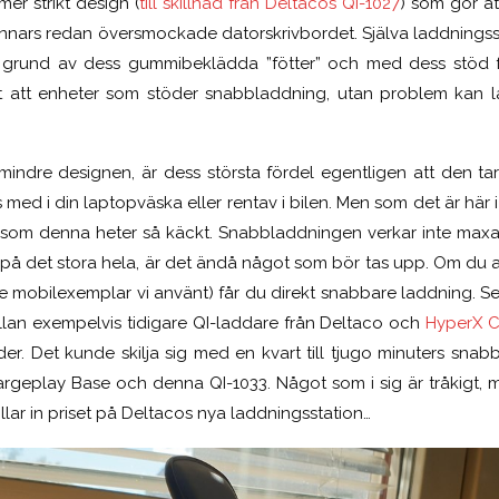
er strikt design (
till skillnad från Deltacos QI-1027
) som gör at
annars redan översmockade datorskrivbordet. Själva laddningsst
 grund av dess gummibeklädda ”fötter” och med dess stöd fö
lt att enheter som stöder snabbladdning, utan problem kan 
indre designen, är dess största fördel egentligen att den tar 
med i din laptopväska eller rentav i bilen.
Men som det är här i 
3 som denna heter så käckt. Snabbladdningen verkar inte maxas 
j på det stora hela, är det ändå något som bör tas upp. Om du a
 i de mobilexemplar vi använt) får du direkt snabbare laddning. 
lan exempelvis tidigare QI-laddare från Deltaco och
HyperX C
ader. Det kunde skilja sig med en kvart till tjugo minuters sna
geplay Base och denna QI-1033. Något som i sig är tråkigt, m
lar in priset på Deltacos nya laddningsstation…