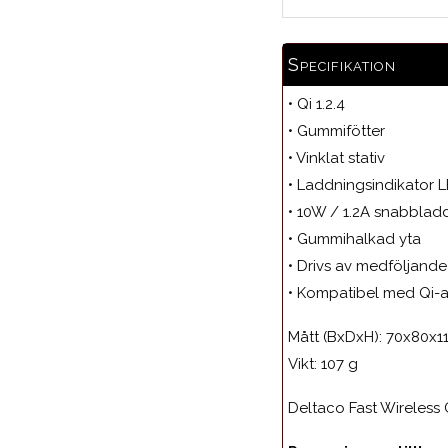
Specifikation
• Qi 1.2.4
• Gummifötter
• Vinklat stativ
• Laddningsindikator 
• 10W / 1.2A snabblad
• Gummihalkad yta
• Drivs av medföljand
• Kompatibel med Qi-a
Mått (BxDxH): 70x80x
Vikt: 107 g
Deltaco Fast Wireless 