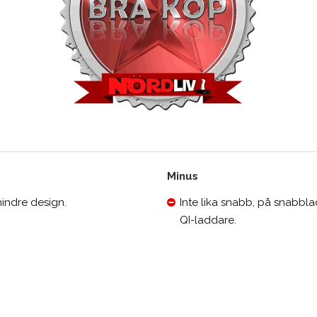
Minus
indre design.
Inte lika snabb, på snabb
QI-laddare.
Medelbetyg