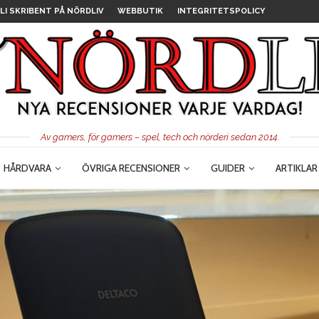
LI SKRIBENT PÅ NÖRDLIV
WEBBUTIK
INTEGRITETSPOLICY
Av gamers, för gamers – spel, tech och nörderi sedan 2014.
HÅRDVARA
ÖVRIGA RECENSIONER
GUIDER
ARTIKLAR