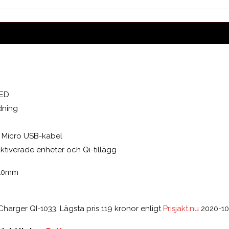
LED
dning
e Micro USB-kabel
ktiverade enheter och Qi-tillägg
110mm
Charger QI-1033. Lägsta pris 119 kronor enligt
Prisjakt.nu
2020-10