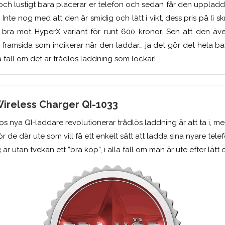
 och lustigt bara placerar er telefon och sedan får den uppladd
. Inte nog med att den är smidig och lätt i vikt, dess pris på (i s
gt bra mot HyperX variant för runt 600 kronor. Sen att den 
 framsida som indikerar när den laddar… ja det gör det hela ba
la fall om det är trådlös laddning som lockar!
Wireless Charger QI-1033
os nya QI-laddare revolutionerar trådlös laddning är att ta i, me
r de där ute som vill få ett enkelt sätt att ladda sina nyare telef
 är utan tvekan ett ”bra köp”, i alla fall om man är ute efter lätt