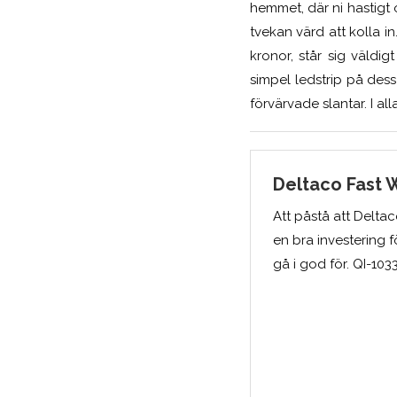
hemmet, där ni hastigt
tvekan värd att kolla in
kronor, står sig väldi
simpel ledstrip på dess
förvärvade slantar. I al
Deltaco Fast 
Att påstå att Deltac
en bra investering fö
gå i god för. QI-1033