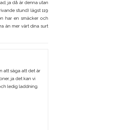
ad, ja då är denna utan
krivande stund) lägst 119
även har en smäcker och
ra än mer värt dina surt
n att säga att det är
oner, ja det kan vi
 och ledig laddning.