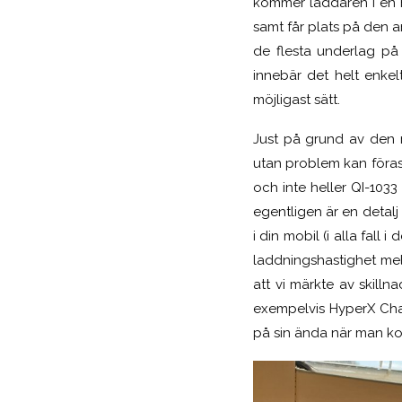
kommer laddaren i en m
samt får plats på den 
de flesta underlag på
innebär det helt enke
möjligast sätt.
Just på grund av den m
utan problem kan föras 
och inte heller QI-103
egentligen är en detal
i din mobil (i alla fall
laddningshastighet mel
att vi märkte av skilln
exempelvis HyperX Char
på sin ända när man kol