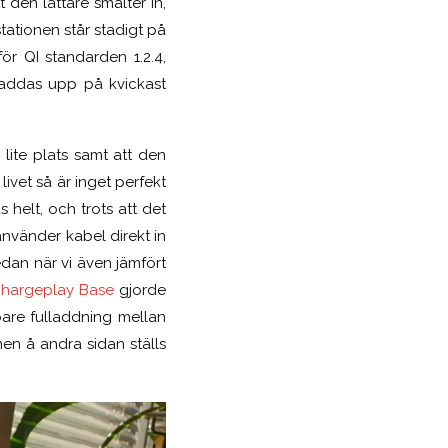
t den lättare smälter in,
ationen står stadigt på
r QI standarden 1.2.4,
laddas upp på kvickast
lite plats samt att den
livet så är inget perfekt
helt, och trots att det
nvänder kabel direkt in
Sedan när vi även jämfört
hargeplay Base
gjorde
bbare fulladdning mellan
en å andra sidan ställs