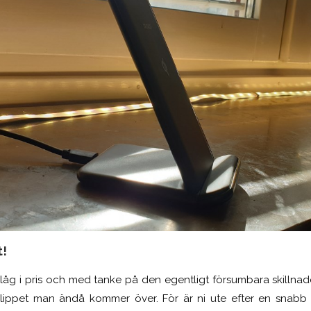
t!
t låg i pris och med tanke på den egentligt försumbara skillnad
klippet man ändå kommer över. För är ni ute efter en snabb 