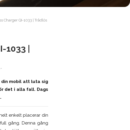
ss Charger QI-1033 | Trådlös
-1033 |
-
din mobil att luta sig
 det i alla fall. Dags
…
elt enkelt placerar din
i full gång. Denna gång