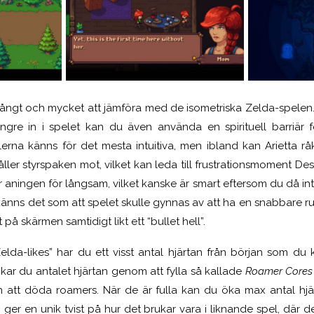
i mångt och mycket att jämföra med de isometriska Zelda-spelen.
ngre in i spelet kan du även använda en spirituell barriär 
lerna känns för det mesta intuitiva, men ibland kan Arietta rå
åller styrspaken mot, vilket kan leda till frustrationsmoment D
är aningen för långsam, vilket kanske är smart eftersom du då in
 känns det som att spelet skulle gynnas av att ha en snabbare ru
på skärmen samtidigt likt ett “bullet hell”.
lda-likes” har du ett visst antal hjärtan från början som du
ökar du antalet hjärtan genom att fylla så kallade
Roamer Cores
n att döda roamers. När de är fulla kan du öka max antal hjär
er en unik tvist på hur det brukar vara i liknande spel, där de