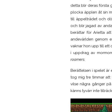
detta blir deras första 
plocka äpplen åt sin 
till äppelträdet och dö
och blir jagad av and
berättar för Arietta at
andevärlden genom 
vaknar hon upp till ett 
i uppdrag av mormorn a
roamers.
Berättelsen i spelet är 
tog mig tre timmar at
vilse några gånger på 
känns tyvärr inte tillrä