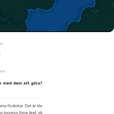
its
X
A+
A-
har med dem att göra?
a föräldrar. Det är lite
g mormor förra året, så