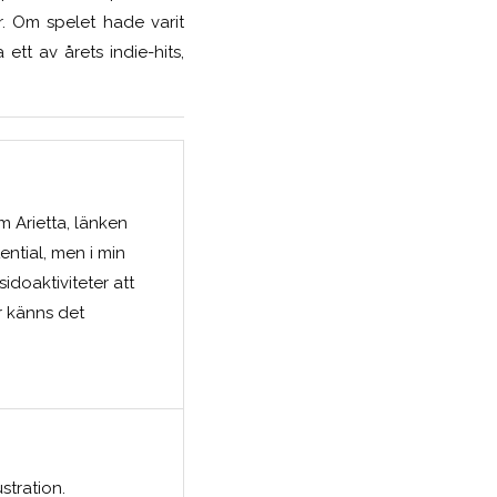
. Om spelet hade varit
tt av årets indie-hits,
om Arietta, länken
ential, men i min
sidoaktiviteter att
r känns det
ustration.