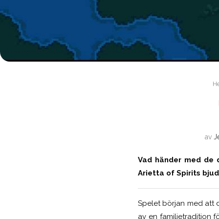
H
av
J
Vad händer med de dö
Arietta of Spirits bju
Spelet början med att d
av en familjetradition