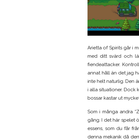
Arietta of Spirits går 
med ditt svärd och lä
fiendeattacker. Kontrol
annat håll än det jag h
inte helt naturlig. Den 
i alla situationer. Dock
bossar kastar ut mycket 
Som i många andra “Ze
gång. I det här spelet 
essens, som du får frå
denna mekanik då den g