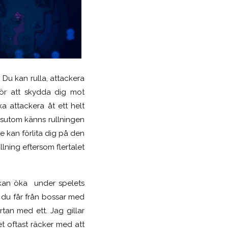
 Du kan rulla, attackera
för att skydda dig mot
ka attackera åt ett helt
essutom känns rullningen
te kan förlita dig på den
llning eftersom flertalet
 kan öka under spelets
du får från bossar med
tan med ett. Jag gillar
t oftast räcker med att