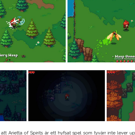
att Arietta of Spirits är ett hyfsat spel som tyvärr inte lever upp