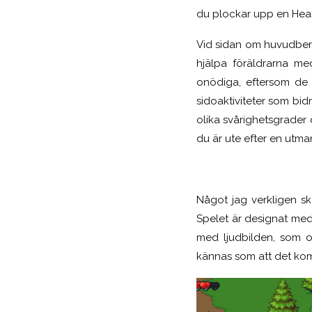
du plockar upp en Hear
Vid sidan om huvudberät
hjälpa föräldrarna me
onödiga, eftersom de 
sidoaktiviteter som bidr
olika svårighetsgrader 
du är ute efter en utman
Något jag verkligen sk
Spelet är designat med
med ljudbilden, som oc
kännas som att det komm