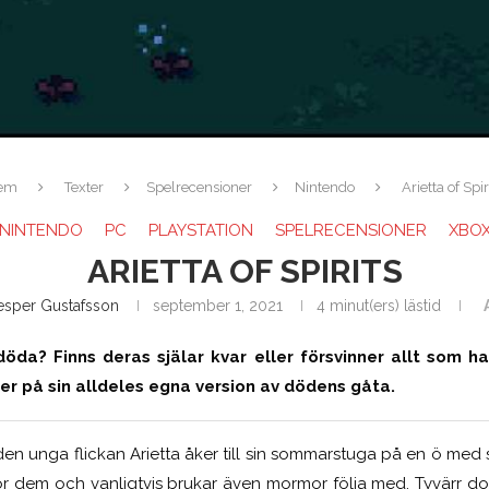
em
Texter
Spelrecensioner
Nintendo
Arietta of Spir
NINTENDO
PC
PLAYSTATION
SPELRECENSIONER
XBO
ARIETTA OF SPIRITS
esper Gustafsson
september 1, 2021
4 minut(ers) lästid
da? Finns deras själar kvar eller försvinner allt som 
der på sin alldeles egna version av dödens gåta.
en unga flickan Arietta åker till sin sommarstuga på en ö med sin
 för dem och vanligtvis brukar även mormor följa med. Tyvärr do