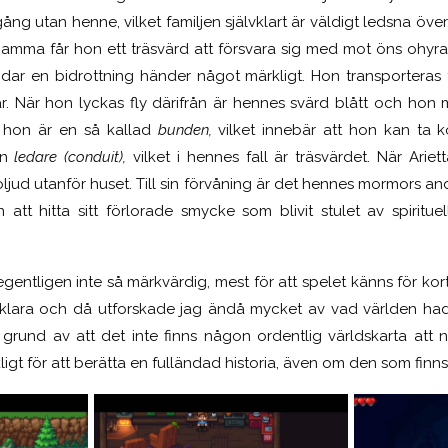
gång utan henne, vilket familjen självklart är väldigt ledsna öve
mamma får hon ett träsvärd att försvara sig med mot öns ohyr
dar en bidrottning händer något märkligt. Hon transporteras til
ar. När hon lyckas fly därifrån är hennes svärd blått och ho
t hon är en så kallad
bunden,
vilket innebär att hon kan ta
en
ledare (conduit),
vilket i hennes fall är träsvärdet. När Ari
oljud utanför huset. Till sin förvåning är det hennes mormors an
tt hitta sitt förlorade smycke som blivit stulet av spiritue
egentligen inte så märkvärdig, mest för att spelet känns för kort
t klara och då utforskade jag ändå mycket av vad världen had
grund av att det inte finns någon ordentlig världskarta att 
ckligt för att berätta en fulländad historia, även om den som finn