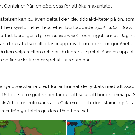
t Container från en död boss för att öka maxantalet.
telsen kan du även delta i den del sidoaktiviteter på ön, som 
d hemsysslor eller leta efter borttappade
spirit cubs.
Dock 
oftast bara ger dig en
achievement
och inget annat. Jag ha
ar till berättelsen eller låser upp nya förmågor som gör Arietta
du kan välja mellan och när du klarar ut spelet låser du upp ett
ing finns det lite mer spel att ta sig an här.
a ge utvecklarna cred för är hur väl de lyckats med att skapa 
 16-bitars pixelgrafik som får det att se ut att höra hemma på 
kså har en retrokänsla i effekterna, och den stämningsfulla
er från 90-talets guldera. På ett bra sätt.