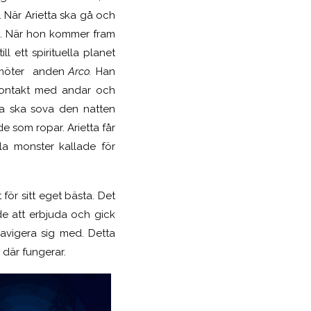
r. När Arietta ska gå och
a. När hon kommer fram
l ett spirituella planet
n möter anden
Arco.
Han
 kontakt med andar och
etta ska sova den natten
de som ropar. Arietta får
lla monster kallade för
 för sitt eget bästa. Det
e att erbjuda och gick
navigera sig med. Detta
s där fungerar.