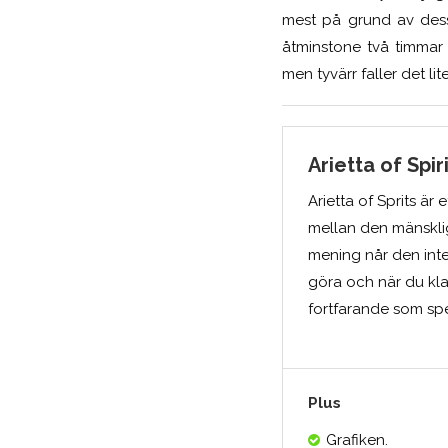
mest på grund av dess
åtminstone två timmar 
men tyvärr faller det lit
Arietta of Spir
Arietta of Sprits är 
mellan den mänsklig
mening når den inte 
göra och när du kla
fortfarande som spel
Plus
Grafiken.