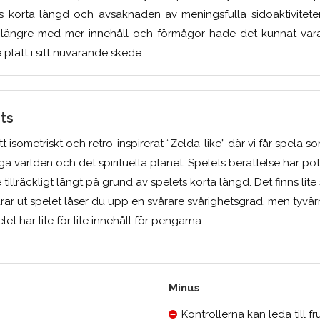
 korta längd och avsaknaden av meningsfulla sidoaktiviteter
längre med mer innehåll och förmågor hade det kunnat vara e
e platt i sitt nuvarande skede.
its
ett isometriskt och retro-inspirerat “Zelda-like” där vi får spela s
a världen och det spirituella planet. Spelets berättelse har pot
tillräckligt långt på grund av spelets korta längd. Det finns lite 
rar ut spelet låser du upp en svårare svårighetsgrad, men tyvär
et har lite för lite innehåll för pengarna.
Minus
Kontrollerna kan leda till fr