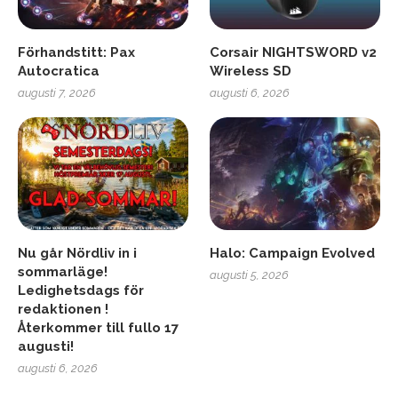
Förhandstitt: Pax
Corsair NIGHTSWORD v2
Autocratica
Wireless SD
augusti 7, 2026
augusti 6, 2026
Nu går Nördliv in i
Halo: Campaign Evolved
sommarläge!
augusti 5, 2026
Ledighetsdags för
redaktionen !
Återkommer till fullo 17
augusti!
augusti 6, 2026