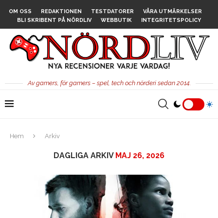
OM OSS
REDAKTIONEN
TESTDATORER
VÅRA UTMÄRKELSER
BLI SKRIBENT PÅ NÖRDLIV
WEBBUTIK
INTEGRITETSPOLICY
Av gamers, för gamers – spel, tech och nörderi sedan 2014.
Hem
Arkiv
DAGLIGA ARKIV
MAJ 26, 2026