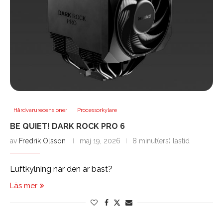
Hårdvarurecensioner
Processorkylare
BE QUIET! DARK ROCK PRO 6
av
Fredrik Olsson
maj 19, 2026
8 minut(ers) lästid
Luftkylning när den är bäst?
Läs mer