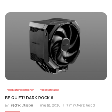
Hårdvarurecensioner
Processorkylare
BE QUIET! DARK ROCK 6
av
Fredrik Olsson
maj 19, 2026
7 minut(ers) lästid