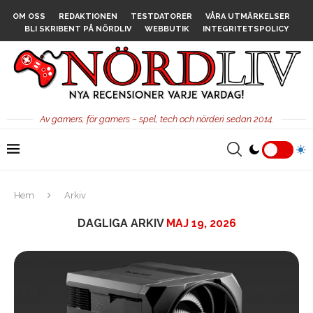
OM OSS
REDAKTIONEN
TESTDATORER
VÅRA UTMÄRKELSER
BLI SKRIBENT PÅ NÖRDLIV
WEBBUTIK
INTEGRITETSPOLICY
Av gamers, för gamers – spel, tech och nörderi sedan 2014.
Hem
Arkiv
DAGLIGA ARKIV
MAJ 19, 2026