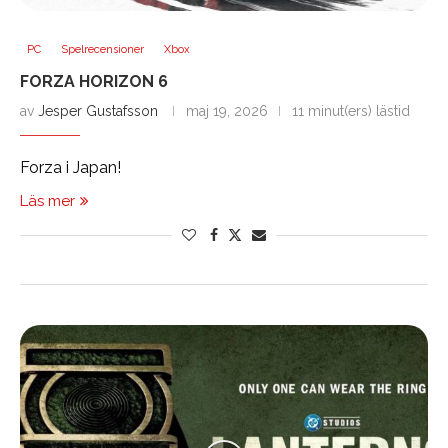
PC
Spelrecensioner
Xbox
FORZA HORIZON 6
av
Jesper Gustafsson
maj 19, 2026
11 minut(ers) lästid
Forza i Japan!
Läs mer