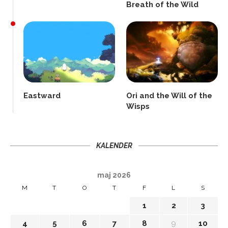
Breath of the Wild
Eastward
Ori and the Will of the
Wisps
KALENDER
maj 2026
M
T
O
T
F
L
S
1
2
3
4
5
6
7
8
9
10