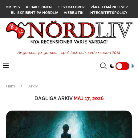
OM OSS
REDAKTIONEN
TESTDATORER
VÅRA UTMÄRKELSER
BLI SKRIBENT PÅ NÖRDLIV
WEBBUTIK
INTEGRITETSPOLICY
Av gamers, för gamers – spel, tech och nörderi sedan 2014.
Hem
Arkiv
DAGLIGA ARKIV
MAJ 17, 2026