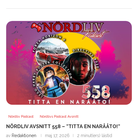
Nördliv Podcast
Nördlivs Podcast Avsnitt
NÖRDLIV AVSNITT 558 – ”TITTA EN NARÅÅTO!”
av
Redaktionen
maj 17, 2026
2 minut(ers) lästid