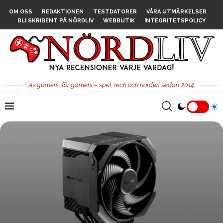
OM OSS
REDAKTIONEN
TESTDATORER
VÅRA UTMÄRKELSER
BLI SKRIBENT PÅ NÖRDLIV
WEBBUTIK
INTEGRITETSPOLICY
Av gamers, för gamers – spel, tech och nörderi sedan 2014.