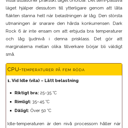
vissa situationer praktiskt taget ohörbar. Det semi-passiva
läget hjälper dessutom till ytterligare genom att låta
fläkten stanna helt när belastningen är låg. Den största
utmaningen är snarare den hårda konkurrensen. Dark
Rock 6 är inte ensam om att erbjuda bra temperaturer
och låg ljudnivå i denna prisklass. Det gör att
marginalerna mellan olika tillverkare börjar bli väldigt
små.
CPU-temperaturer på fem röda
1. Vid Idle (vila) – Lätt belastning
Riktigt bra:
25–35 °C
Rimligt:
35–45 °C
Dåligt:
Över 50 °C
Idle-temperaturen är den nivå processorn håller när