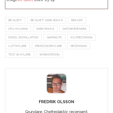
BE QUIET!
BE QUIET! DARK ROCK 6
BRA KÖP
CPU-KYLNING
DARK ROCK 6
DATORHÅRDVARA
ENKEL INSTALLATION
GAMING PC
KYLPRESTANDA
LUFTKYLARE
PROCESSORKYLARE
RECENSION
TEST AV KYLARE
WORKSTATION
FREDRIK OLSSON
Grundare, Chefredaktör, recensent,