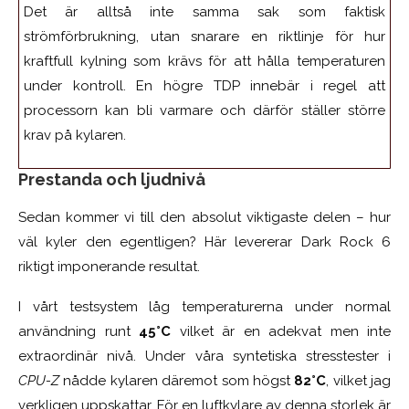
Det är alltså inte samma sak som faktisk
strömförbrukning, utan snarare en riktlinje för hur
kraftfull kylning som krävs för att hålla temperaturen
under kontroll. En högre TDP innebär i regel att
processorn kan bli varmare och därför ställer större
krav på kylaren.
Prestanda och ljudnivå
Sedan kommer vi till den absolut viktigaste delen – hur
väl kyler den egentligen? Här levererar Dark Rock 6
riktigt imponerande resultat.
I vårt testsystem låg temperaturerna under normal
användning runt
45°C
vilket är en adekvat men inte
extraordinär nivå. Under våra syntetiska stresstester i
CPU-Z
nådde kylaren däremot som högst
82°C
, vilket jag
verkligen uppskattar. För en luftkylare av denna storlek är