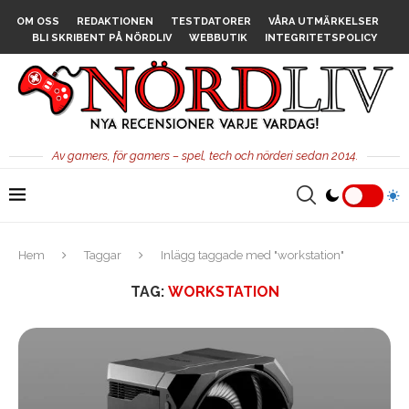
OM OSS
REDAKTIONEN
TESTDATORER
VÅRA UTMÄRKELSER
BLI SKRIBENT PÅ NÖRDLIV
WEBBUTIK
INTEGRITETSPOLICY
Av gamers, för gamers – spel, tech och nörderi sedan 2014.
Hem
Taggar
Inlägg taggade med "workstation"
TAG:
WORKSTATION