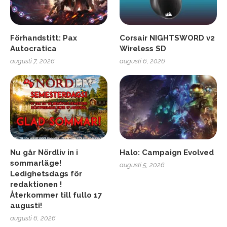
Förhandstitt: Pax
Corsair NIGHTSWORD v2
Autocratica
Wireless SD
augusti 7, 2026
augusti 6, 2026
Nu går Nördliv in i
Halo: Campaign Evolved
sommarläge!
augusti 5, 2026
Ledighetsdags för
redaktionen !
Återkommer till fullo 17
augusti!
augusti 6, 2026