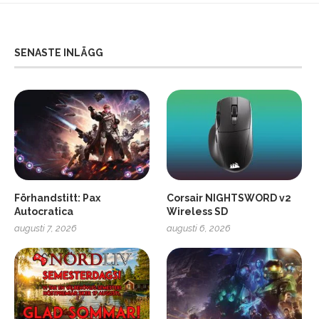
SENASTE INLÄGG
Förhandstitt: Pax
Corsair NIGHTSWORD v2
Autocratica
Wireless SD
augusti 7, 2026
augusti 6, 2026
2
Soundcore Liberty 5 Pro