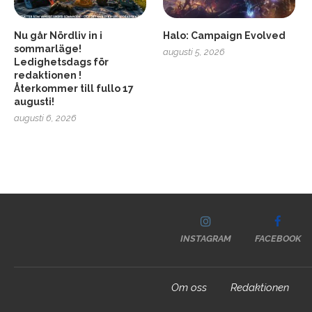
Nu går Nördliv in i
Halo: Campaign Evolved
sommarläge!
augusti 5, 2026
Ledighetsdags för
redaktionen !
Återkommer till fullo 17
augusti!
augusti 6, 2026
INSTAGRAM
FACEBOOK
Om oss
Redaktionen