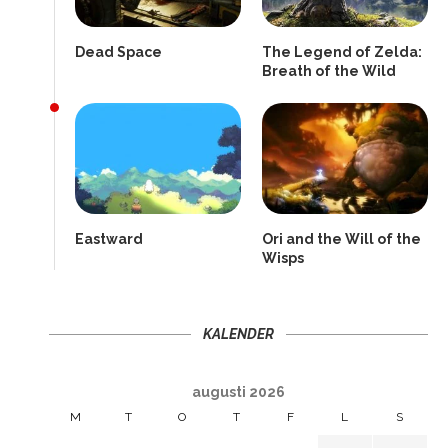
Dead Space
The Legend of Zelda:
Breath of the Wild
Eastward
Ori and the Will of the
Wisps
KALENDER
augusti 2026
M
T
O
T
F
L
S