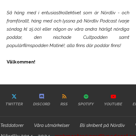
Så häng med i entusiastkollektivet som är
Nördliv
- och
framförallt, häng med och lyssna på Nördliv Podcast (varje
söndag kl 15.00) eller någon av våra andra härligt nördiga
poddar, den nischade Cultpodden samt
populärfilmspodden Matiné!; alla finns där poddar finns!
Välkommen!
TWITTER
DISCORD
RSS
SPOTIFY
YOUTUBE
E
Testdatorer
Våra utmärkelser
Bli skribent på Nördliv
Nördliv 2014 - 2024 -
webmaster@nordlivpodcast.se