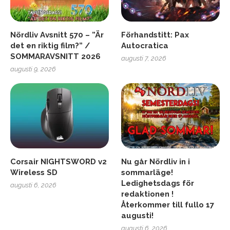
Nördliv Avsnitt 570 – ”Är
Förhandstitt: Pax
det en riktig film?” /
Autocratica
SOMMARAVSNITT 2026
augusti 7, 2026
augusti 9, 2026
Corsair NIGHTSWORD v2
Nu går Nördliv in i
Wireless SD
sommarläge!
Ledighetsdags för
augusti 6, 2026
redaktionen !
Återkommer till fullo 17
augusti!
augusti 6, 2026