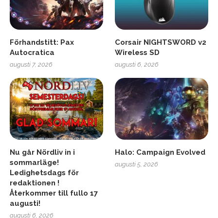
Förhandstitt: Pax
Corsair NIGHTSWORD v2
Autocratica
Wireless SD
augusti 7, 2026
augusti 6, 2026
Nu går Nördliv in i
Halo: Campaign Evolved
sommarläge!
augusti 5, 2026
Ledighetsdags för
redaktionen !
Återkommer till fullo 17
augusti!
augusti 6, 2026