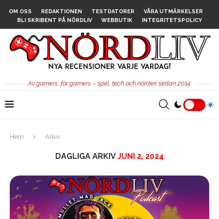
OM OSS
REDAKTIONEN
TESTDATORER
VÅRA UTMÄRKELSER
BLI SKRIBENT PÅ NÖRDLIV
WEBBUTIK
INTEGRITETSPOLICY
Av gamers, för gamers – spel, tech och nörderi sedan 2014.
Hem
Arkiv
DAGLIGA ARKIV
JUNI 2, 2024