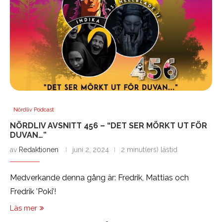
Nördliv Podcast
NÖRDLIV AVSNITT 456 – “DET SER MÖRKT UT FÖR
DUVAN…”
av
Redaktionen
juni 2, 2024
2 minut(ers) lästid
Medverkande denna gång är: Fredrik, Mattias och
Fredrik ’Poki’!
Läs mer