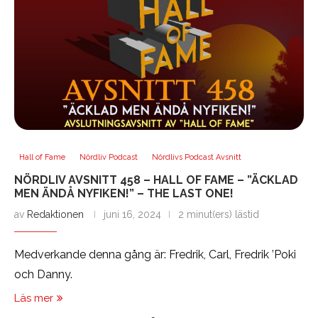
Hall of Fame
Nördliv Podcast
Nördlivs Podcast Avsnitt
NÖRDLIV AVSNITT 458 – HALL OF FAME – ”ÄCKLAD
MEN ÄNDÅ NYFIKEN!” – THE LAST ONE!
av
Redaktionen
juni 16, 2024
2 minut(ers) lästid
Medverkande denna gång är: Fredrik, Carl, Fredrik ’Poki
och Danny.
Läs mer