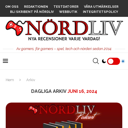
OM OSS
REDAKTIONEN
TESTDATORER
VÅRA UTMÄRKELSER
BLI SKRIBENT PÅ NÖRDLIV
WEBBUTIK
INTEGRITETSPOLICY
Av gamers, för gamers – spel, tech och nörderi sedan 2014.
Hem
Arkiv
DAGLIGA ARKIV
JUNI 16, 2024