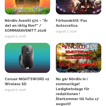
Nördliv Avsnitt 570 – ”Är
Förhandstitt: Pax
det en riktig film?” /
Autocratica
SOMMARAVSNITT 2026
augusti 7, 2026
augusti 9, 2026
Corsair NIGHTSWORD v2
Nu går Nördliv in i
Wireless SD
sommarläge!
Ledighetsdags för
augusti 6, 2026
redaktionen !
Återkommer till fullo 17
augusti!