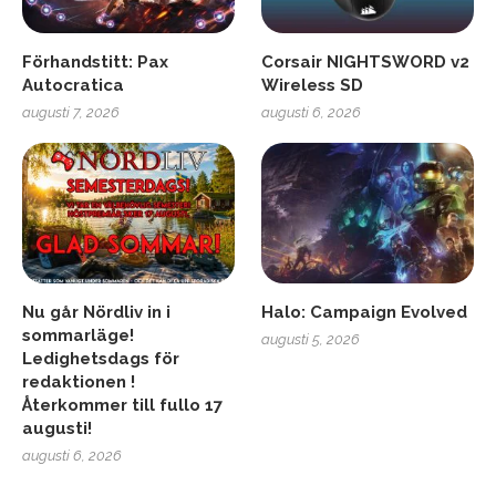
Förhandstitt: Pax
Corsair NIGHTSWORD v2
Autocratica
Wireless SD
augusti 7, 2026
augusti 6, 2026
Nu går Nördliv in i
Halo: Campaign Evolved
sommarläge!
augusti 5, 2026
Ledighetsdags för
redaktionen !
Återkommer till fullo 17
augusti!
augusti 6, 2026