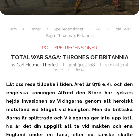
Hem
Texter
Spelrecensioner
PC
Total War
Saga: Thrones of Britannia
PC
SPELRECENSIONER
TOTAL WAR SAGA: THRONES OF BRITANNIA
av
Carl Holmer Thorfelt
april 30, 2018
4 minut(ers)
lästid
A+
A-
Låt oss resa tillbaka i tiden. Året är 878 e.Kr. och den
engelska konungen Alfred den Store har lyckats
hejda invasionen av Vikingarna genom ett heroiskt
motstånd vid Slaget vid Edington. Men de brittiska
öarna är splittrade och Vikingarna ger inte upp lätt.
Nu är det din uppgift att ta vid makten och ena
England under en fana, eller du kanske skulle