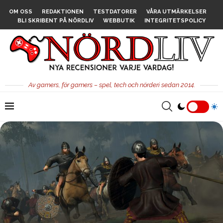
OM OSS
REDAKTIONEN
TESTDATORER
VÅRA UTMÄRKELSER
BLI SKRIBENT PÅ NÖRDLIV
WEBBUTIK
INTEGRITETSPOLICY
Av gamers, för gamers – spel, tech och nörderi sedan 2014.