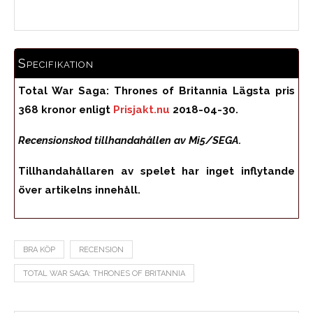
Specifikation
Total War Saga: Thrones of Britannia Lägsta pris
368 kronor enligt
Prisjakt.nu
2018-04-30.
Recensionskod tillhandahållen av Mi5/SEGA.
Tillhandahållaren av spelet har inget inflytande
över artikelns innehåll.
BRA KÖP
RECENSION
TOTAL WAR SAGA: THRONES OF BRITANNIA