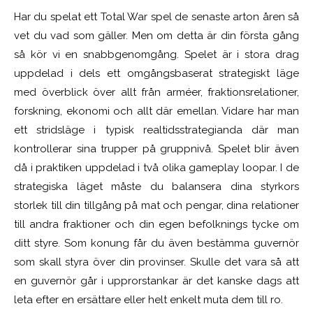
Har du spelat ett Total War spel de senaste arton åren så
vet du vad som gäller. Men om detta är din första gång
så kör vi en snabbgenomgång. Spelet är i stora drag
uppdelad i dels ett omgångsbaserat strategiskt läge
med överblick över allt från arméer, fraktionsrelationer,
forskning, ekonomi och allt där emellan. Vidare har man
ett stridsläge i typisk realtidsstrategianda där man
kontrollerar sina trupper på gruppnivå. Spelet blir även
då i praktiken uppdelad i två olika gameplay loopar. I de
strategiska läget måste du balansera dina styrkors
storlek till din tillgång på mat och pengar, dina relationer
till andra fraktioner och din egen befolknings tycke om
ditt styre. Som konung får du även bestämma guvernör
som skall styra över din provinser. Skulle det vara så att
en guvernör går i upprorstankar är det kanske dags att
leta efter en ersättare eller helt enkelt muta dem till ro.