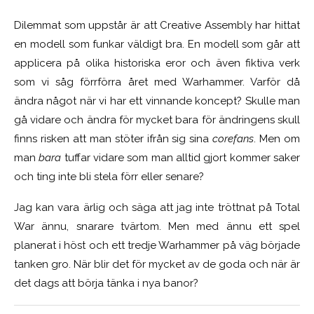
Dilemmat som uppstår är att Creative Assembly har hittat
en modell som funkar väldigt bra. En modell som går att
applicera på olika historiska eror och även fiktiva verk
som vi såg förrförra året med Warhammer. Varför då
ändra något när vi har ett vinnande koncept? Skulle man
gå vidare och ändra för mycket bara för ändringens skull
finns risken att man stöter ifrån sig sina
corefans
. Men om
man
bara
tuffar vidare som man alltid gjort kommer saker
och ting inte bli stela förr eller senare?
Jag kan vara ärlig och säga att jag inte tröttnat på Total
War ännu, snarare tvärtom. Men med ännu ett spel
planerat i höst och ett tredje Warhammer på väg började
tanken gro. När blir det för mycket av de goda och när är
det dags att börja tänka i nya banor?