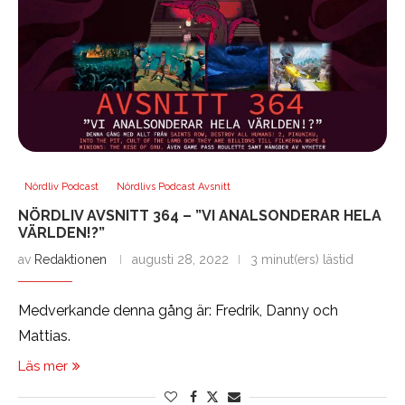
Nördliv Podcast
Nördlivs Podcast Avsnitt
NÖRDLIV AVSNITT 364 – ”VI ANALSONDERAR HELA
VÄRLDEN!?”
av
Redaktionen
augusti 28, 2022
3 minut(ers) lästid
Medverkande denna gång är: Fredrik, Danny och
Mattias.
Läs mer