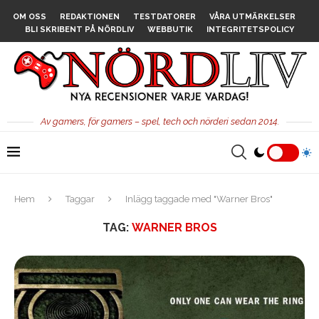
OM OSS
REDAKTIONEN
TESTDATORER
VÅRA UTMÄRKELSER
BLI SKRIBENT PÅ NÖRDLIV
WEBBUTIK
INTEGRITETSPOLICY
Av gamers, för gamers – spel, tech och nörderi sedan 2014.
Hem
Taggar
Inlägg taggade med "Warner Bros"
TAG:
WARNER BROS