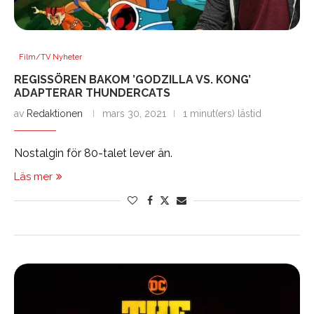
Film/TV Nyheter
REGISSÖREN BAKOM ’GODZILLA VS. KONG’
ADAPTERAR THUNDERCATS
av
Redaktionen
mars 30, 2021
1 minut(ers) lästid
Nostalgin för 80-talet lever än.
Läs mer