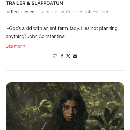
TRAILER & SLÄPPDATUM
av
Redaktionen
augusti 1, 2018
1 minut(ers) lästid
”-God’s a kid with an ant farm, lady. He’s not planning
anything”. John Constantine
Läs mer