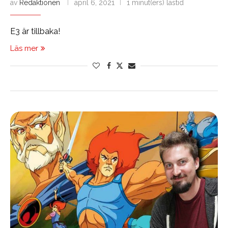
av
Redaktionen
april 6, 2021
1 minut(ers) lästid
E3 är tillbaka!
Läs mer