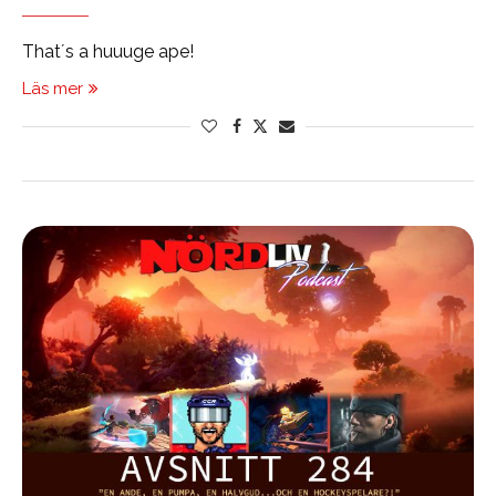
That´s a huuuge ape!
Läs mer