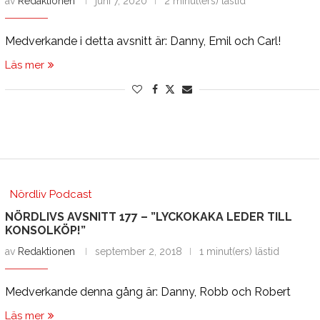
av
Redaktionen
juni 7, 2020
2 minut(ers) lästid
Medverkande i detta avsnitt är: Danny, Emil och Carl!
Läs mer
Nördliv Podcast
NÖRDLIVS AVSNITT 177 – ”LYCKOKAKA LEDER TILL
KONSOLKÖP!”
av
Redaktionen
september 2, 2018
1 minut(ers) lästid
Medverkande denna gång är: Danny, Robb och Robert
Läs mer