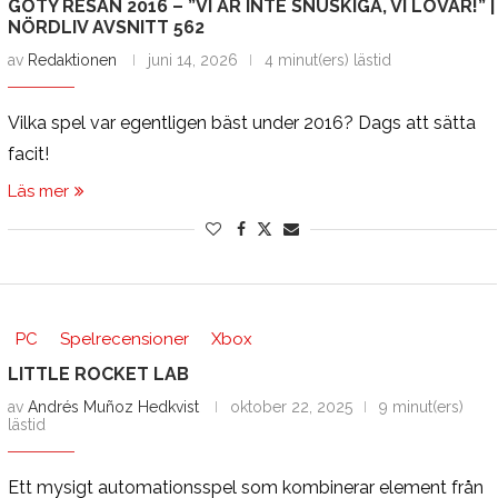
GOTY RESAN 2016 – ”VI ÄR INTE SNUSKIGA, VI LOVAR!” |
NÖRDLIV AVSNITT 562
av
Redaktionen
juni 14, 2026
4 minut(ers) lästid
Vilka spel var egentligen bäst under 2016? Dags att sätta
facit!
Läs mer
PC
Spelrecensioner
Xbox
LITTLE ROCKET LAB
av
Andrés Muñoz Hedkvist
oktober 22, 2025
9 minut(ers)
lästid
Ett mysigt automationsspel som kombinerar element från