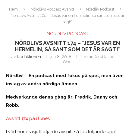
Hem
Nördlivs Podcast Avsnitt
Nördliv Podcast
Nördlivs Avsnitt 174 – ”Jesus var en hermelin, så sant som det är
sagt!”
NÖRDLIV PODCAST
NÖRDLIVS AVSNITT 174 – ”JESUS VAR EN
HERMELIN, SÅ SANT SOM DET ÄR SAGT!”
av
Redaktionen
juli 8, 2018
1 minut(ers) lästid
A+
A-
Nördliv! – En podcast med fokus på spel, men även
inslag av andra nördiga ämnen.
Medverkande denna gång är: Fredrik, Danny och
Robb.
Avsnitt 174 på iTunes
I vårt hundrasjuttiofjärde avsnitt så tas följande upp!