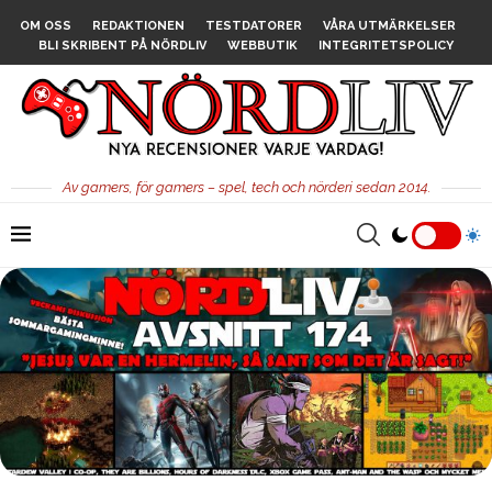
OM OSS
REDAKTIONEN
TESTDATORER
VÅRA UTMÄRKELSER
BLI SKRIBENT PÅ NÖRDLIV
WEBBUTIK
INTEGRITETSPOLICY
Av gamers, för gamers – spel, tech och nörderi sedan 2014.