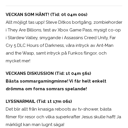
VECKAN SOM HÄNT! (Tid: 0t 04m 00s)
Allt möjligt tas upp! Steve Ditkos bortgång, zombiehorder
i They Are Billions, test av Xbox Game Pass, mysigt co-op
i Stardew Valley, smygande i Assassins Creed Unity, Far
Cry 5 DLC Hours of Darkness, våra intryck av Ant-Man
and the Wasp, samt intryck på Funkos flingor, och
mycket mer!
VECKANS DISKUSSION (Tid: 1t 04m 56s)
Bästa sommargamingminne! Vi får helt enkelt
drömma om forna somrars spelande!
LYSSNARMAIL (Tid: 1t 17m 06s)
Det blir allt från knasiga reboots av tv-shower, bästa
filmer för resor och vilka superkrafter Jesus skulle haft! Ja
märkligt kan man lugnt säga!