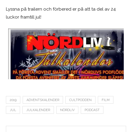
Lyssna på trailern och förbered er på att ta del av 24
luckor framtill jul!
2019
ADVENTSKALENDER
CULTPODDEN
FILM
JUL
JULKALENDER
NÖRDLIV
PODCAST