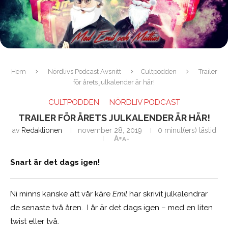
Hem
Nördlivs Podcast Avsnitt
Cultpodden
Trailer
för årets julkalender är här!
CULTPODDEN
NÖRDLIV PODCAST
TRAILER FÖR ÅRETS JULKALENDER ÄR HÄR!
av
Redaktionen
november 28, 2019
0 minut(ers) lästid
A+
A-
Snart är det dags igen!
Ni minns kanske att vår käre
Emil
har skrivit julkalendrar
de senaste två åren. I år är det dags igen – med en liten
twist eller två.