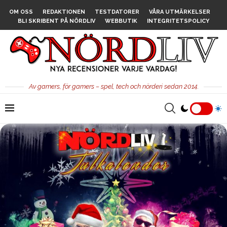
OM OSS
REDAKTIONEN
TESTDATORER
VÅRA UTMÄRKELSER
BLI SKRIBENT PÅ NÖRDLIV
WEBBUTIK
INTEGRITETSPOLICY
Av gamers, för gamers – spel, tech och nörderi sedan 2014.