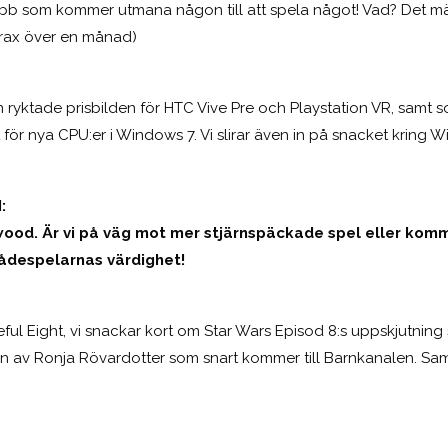
bb som kommer utmana någon till att spela något! Vad? Det mä
trax över en månad)
n ryktade prisbilden för HTC Vive Pre och Playstation VR, samt s
för nya CPU:er i Windows 7. Vi slirar även in på snacket kring
:
wood. Är vi på väg mot mer stjärnspäckade spel eller komm
kådespelarnas värdighet!
ful Eight, vi snackar kort om Star Wars Episod 8:s uppskjutnin
n av Ronja Rövardotter som snart kommer till Barnkanalen. Sam