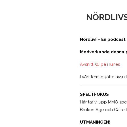
NÖRDLIVS
Nördliv! – En podcas
Medverkande denna gå
Avsnitt 56 på iTunes
I vårt femtiosjätte avsni
SPEL I FOKUS
Här tar vi upp MMO spel
Broken Age och Calle 
UTMANINGEN
!