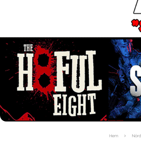
Hem
Nörd