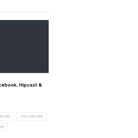
cebook, Hipcast &
WOOD
HTC VIVE PRE
N!