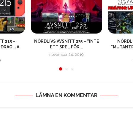
T 215 –
NÖRDLIVS AVSNITT 235 – ”INTE
NÖRDLI
DRAG, JA
ETT SPEL FÖR...
”MUTANTR
november 24, 2019
9
LÄMNA EN KOMMENTAR