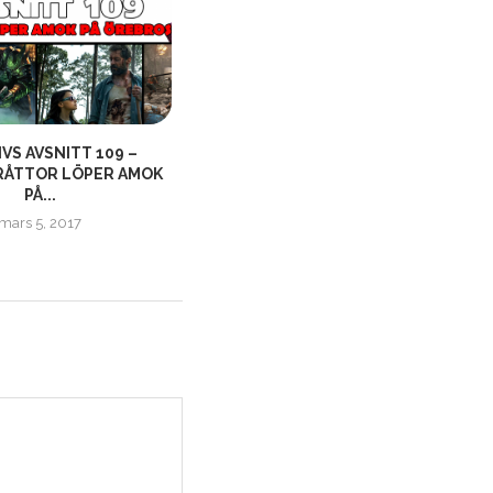
VS AVSNITT 109 –
NÖRDLIV AVSNITT 450 – “NÄR
ÅTTOR LÖPER AMOK
NÅN MOSAR ETT...
PÅ...
april 21, 2024
mars 5, 2017