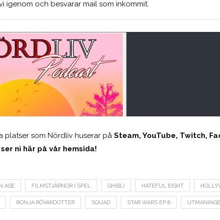
 vi igenom och besvarar mail som inkommit.
dra platser som Nördliv huserar på
Steam, YouTube, Twitch, Fa
 ser ni här på vår hemsida!
N AGE
FILMSTJÄRNOR I SPEL
GHIBLI
HATEFUL EIGHT
HOLLY
RONJA RÖVARDOTTER
SQUAD
STAR WARS EP 8
UTMANINGE