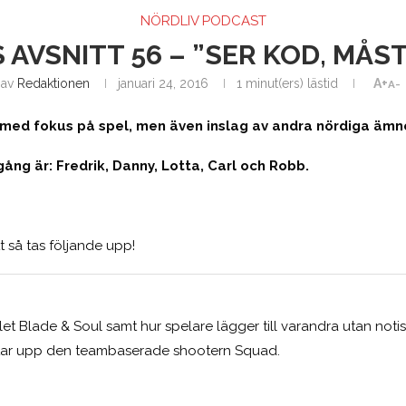
NÖRDLIV PODCAST
 AVSNITT 56 – ”SER KOD, MÅST
av
Redaktionen
januari 24, 2016
1 minut(ers) lästid
A+
A-
t med fokus på spel, men även inslag av andra nördiga ämn
ng är: Fredrik, Danny, Lotta, Carl och Robb.
tt så tas följande upp!
et Blade & Soul samt hur spelare lägger till varandra utan noti
tar upp den teambaserade shootern Squad.