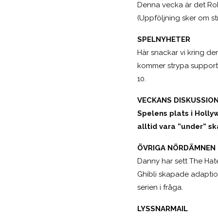
Denna vecka är det Ro
(Uppföljning sker om s
SPELNYHETER
Här snackar vi kring de
kommer strypa support 
10.
VECKANS DISKUSSION
Spelens plats i Holly
alltid vara ”under” s
ÖVRIGA NÖRDÄMNEN
Danny har sett The Hate
Ghibli skapade adaptio
serien i fråga.
LYSSNARMAIL