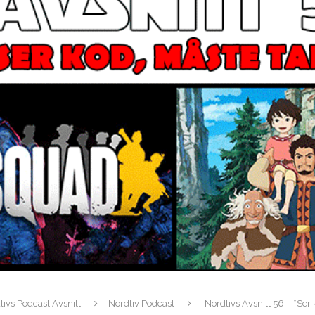
livs Podcast Avsnitt
Nördliv Podcast
Nördlivs Avsnitt 56 – ”Ser 