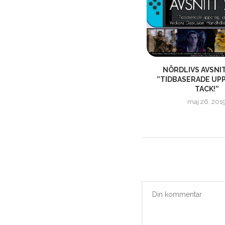
NÖRDLIVS AVSNITT 57 – ”KRAMP I
NÖRDLIVS AVSNIT
!”
HANDEN ELLER...
”TIDBASERADE UPP
TACK!”
januari 31, 2016
maj 26, 201