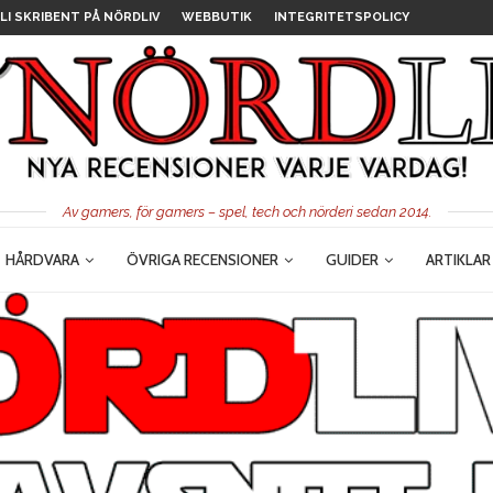
LI SKRIBENT PÅ NÖRDLIV
WEBBUTIK
INTEGRITETSPOLICY
Av gamers, för gamers – spel, tech och nörderi sedan 2014.
HÅRDVARA
ÖVRIGA RECENSIONER
GUIDER
ARTIKLAR