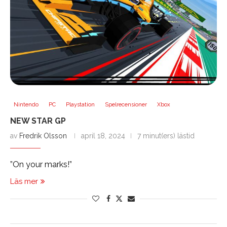
Nintendo
PC
Playstation
Spelrecensioner
Xbox
NEW STAR GP
av
Fredrik Olsson
april 18, 2024
7 minut(ers) lästid
”On your marks!”
Läs mer