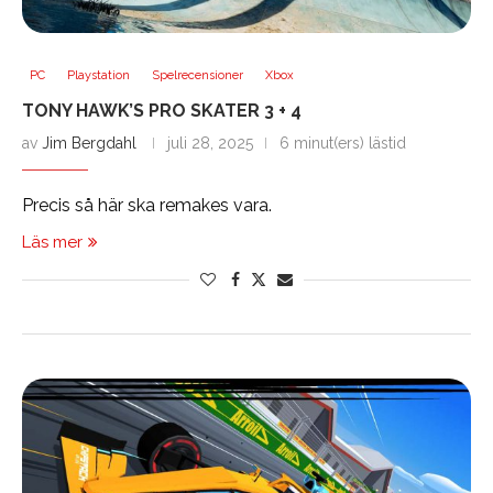
PC
Playstation
Spelrecensioner
Xbox
TONY HAWK’S PRO SKATER 3 + 4
av
Jim Bergdahl
juli 28, 2025
6 minut(ers) lästid
Precis så här ska remakes vara.
Läs mer