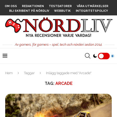
OM OSS
REDAKTIONEN
TESTDATORER
VÅRA UTMÄRKELSER
BLI SKRIBENT PÅ NÖRDLIV
WEBBUTIK
INTEGRITETSPOLICY
Av gamers, för gamers – spel, tech och nörderi sedan 2014.
Hem
Taggar
Inlägg taggade med "Arcade"
TAG:
ARCADE