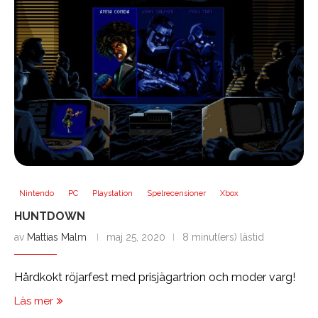
Nintendo
PC
Playstation
Spelrecensioner
Xbox
HUNTDOWN
av
Mattias Malm
maj 25, 2020
8 minut(ers) lästid
Hårdkokt röjarfest med prisjägartrion och moder varg!
Läs mer