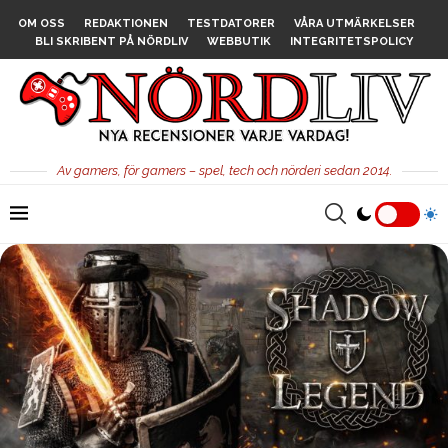
OM OSS
REDAKTIONEN
TESTDATORER
VÅRA UTMÄRKELSER
BLI SKRIBENT PÅ NÖRDLIV
WEBBUTIK
INTEGRITETSPOLICY
Av gamers, för gamers – spel, tech och nörderi sedan 2014.