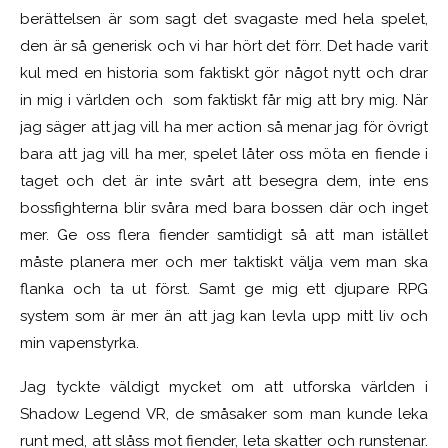
berättelsen är som sagt det svagaste med hela spelet,
den är så generisk och vi har hört det förr. Det hade varit
kul med en historia som faktiskt gör något nytt och drar
in mig i världen och som faktiskt får mig att bry mig. När
jag säger att jag vill ha mer action så menar jag för övrigt
bara att jag vill ha mer, spelet låter oss möta en fiende i
taget och det är inte svårt att besegra dem, inte ens
bossfighterna blir svåra med bara bossen där och inget
mer. Ge oss flera fiender samtidigt så att man istället
måste planera mer och mer taktiskt välja vem man ska
flanka och ta ut först. Samt ge mig ett djupare RPG
system som är mer än att jag kan levla upp mitt liv och
min vapenstyrka.
Jag tyckte väldigt mycket om att utforska världen i
Shadow Legend VR, de småsaker som man kunde leka
runt med, att slåss mot fiender, leta skatter och runstenar.