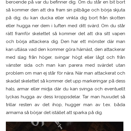
beroende på var du befinner dig. Om du står en bit bort
så kommer den att dra fram sin pilbåge och börja skjuta
på dig; du kan ducka eller vinkla dig bort från skotten
eller hugga ner dem i luften med ditt svärd. Om du står
rätt framför skelettet så kommer det att dra sitt vapen
och börja attackera dig. Den har ett mönster där man
kan utläsa vad den kommer göra härnäst, den attackerar
med slag från höger, svingar högt eller lågt och från
vänster sida och man kan parera med svärdet utan
problem om man ej står för nära. När man attackerat och
skadat skelettet så kommer det upp markeringar på dess
hals, armar eller midja där du kan svinga och eventuellt
lyckas hugga av dess kroppsdelar. Tar man huvudet så
trillar resten av det ihop, hugger man av t.ex. båda
armarna så börjar det istället att sparka på dig.