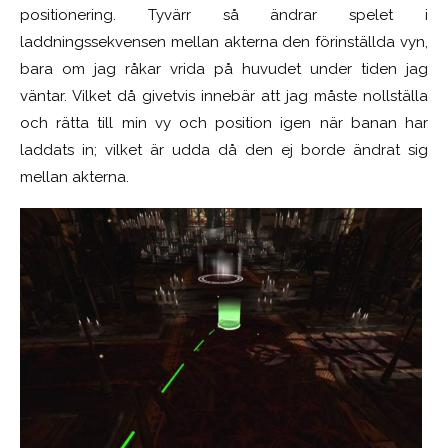
positionering. Tyvärr så ändrar spelet i
laddningssekvensen mellan akterna den förinställda vyn,
bara om jag råkar vrida på huvudet under tiden jag
väntar. Vilket då givetvis innebär att jag måste nollställa
och rätta till min vy och position igen när banan har
laddats in; vilket är udda då den ej borde ändrat sig
mellan akterna.