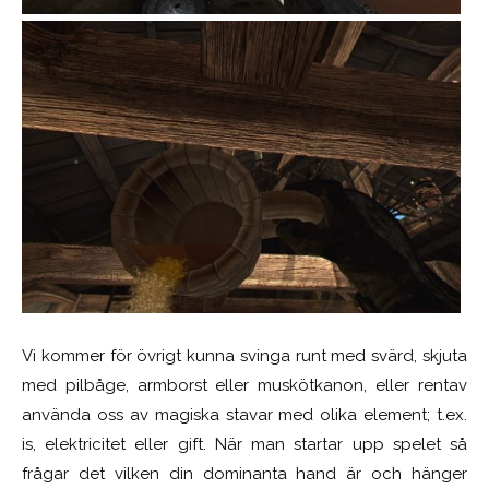
Vi kommer för övrigt kunna svinga runt med svärd, skjuta
med pilbåge, armborst eller muskötkanon, eller rentav
använda oss av magiska stavar med olika element; t.ex.
is, elektricitet eller gift. När man startar upp spelet så
frågar det vilken din dominanta hand är och hänger