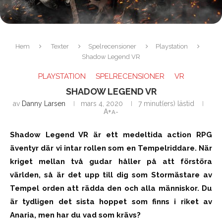
Hem
Texter
Spelrecensioner
Playstation
Shadow Legend VR
PLAYSTATION
SPELRECENSIONER
VR
SHADOW LEGEND VR
av
Danny Larsen
mars 4, 2020
7 minut(ers) lästid
A+
A-
Shadow Legend VR är ett medeltida action RPG
äventyr där vi intar rollen som en Tempelriddare. När
kriget mellan två gudar håller på att förstöra
världen, så är det upp till dig som Stormästare av
Tempel orden att rädda den och alla människor. Du
är tydligen det sista hoppet som finns i riket av
Anaria, men har du vad som krävs?