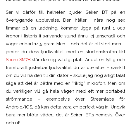
Ser vi därför till helheten bjuder Seiren BT på en
övertygande upplevelse. Den håller i nära nog sex
timmar på en laddning, kommer ligga på runt 1 000
kronor i listpris (i skrivande stund ännu ej lanserad) och
väger enbart 14,5 gram. Men – och det är ett stort men –
jämför du dess ljudkvalitet med en studiomikrofon likt
Shure SM7B
står den sig väldigt platt. Är det en fyllig och
framförallt justerbar ljudkvalitet du är ute efter – särskilt
om du vill ha den till din dator – skulle jag nog ärligt talat
säga att det är bättre med en ”riktig” mikrofon. Men om
du verkligen vill gå hela vägen med ett mer portabelt
strömmande – exempelvis över Streamlabs för
Android/iOS, då kan detta vara en perfekt väg in. Undvik
bara mer blöta väder… det är Seiren BT:s nemesis. Över
och ut!