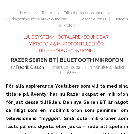
Hem
Texter
Tillbehörsrecensioner
Ljudsystem/Högtalare/Soundbar
Razer Seiren BT | Bluetooth
Mikrofon
LJUDSYSTEM/HÖGTALARE/SOUNDBAR
MIKROFON & MIKROFONTILLBEHÖR
TILLBEHÖRSRECENSIONER
RAZER SEIREN BT | BLUETOOTH MIKROFON
av
Fredrik Olsson
mars 10, 2022
3 minut(ers) lästid
A+
A-
För alla aspirerande Youtubers som vill ta
med
sina
tittare på äventyr har nu Razer skapat en mikrofon
för just dessa tillfällen. Den nya Seiren BT är något
så fiffigt som en mobilmikrofon som påminner om
televisionens ”myggor”. Små söta mikrofoner som
fästs på ens skjorta eller jacka – redo att spela in