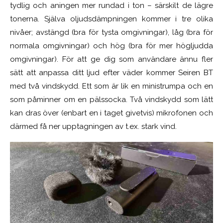
tydlig och aningen mer rundad i ton – särskilt de lägre
tonerna. Själva oljudsdämpningen kommer i tre olika
nivåer; avstängd (bra för tysta omgivningar), låg (bra för
normala omgivningar) och hög (bra för mer högljudda
omgivningar). För att ge dig som användare ännu fler
sätt att anpassa ditt ljud efter väder kommer Seiren BT
med två vindskydd. Ett som är lik en ministrumpa och en
som påminner om en pälssocka. Två vindskydd som lätt
kan dras över (enbart en i taget givetvis) mikrofonen och
därmed få ner upptagningen av t.ex. stark vind.