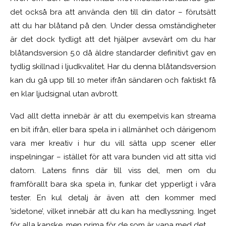
det också bra att använda den till din dator – förutsätt
att du har blåtand på den. Under dessa omständigheter
är det dock tydligt att det hjälper avsevärt
om du har
blåtandsversion 5.0 då äldre standarder definitivt gav en
tydlig skillnad i ljudkvalitet. Har du denna blåtandsversion
kan du gå upp till 10 meter ifrån sändaren och faktiskt få
en klar ljudsignal utan avbrott.
Vad allt detta innebär är att du exempelvis kan streama
en bit ifrån, eller bara spela in i allmänhet och därigenom
vara mer kreativ i hur du vill sätta upp scener eller
inspelningar – istället för att vara bunden vid att sitta vid
datorn. Latens finns där till viss del, men om du
framförallt bara ska spela in, funkar det ypperligt i våra
tester. En kul detalj är även att den kommer med
’sidetone’, vilket innebär att du kan ha medlyssning. Inget
för alla kanske, men prima för de som är vana med det.