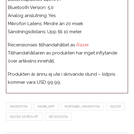
Bluetooth Version: 5.0
Analog anslutning: Yes
Mikrofon Latens: Mindre än 20 msek
Sändningsdistans: Upp till 10 meter.
Recensionsex tillhandahållet av
Razer
.
Tillhandahållaren av produkten har inget inflytande
över artikelns innehåll.
Produkten är ännu ej ute i skrivande stund – listpris
kommer vara USD 99.99.
MIKROFON
MOBILAPP
PORTABEL MIKROFON
RAZER
RAZER SEIREN BT
RECENSION