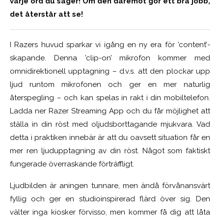
varje ord du säger! Om den däremot gör ett bra jobb,
det återstår att se!
I Razers huvud sparkar vi igång en ny era för ’content’-
skapande. Denna ’clip-on’ mikrofon kommer med
omnidirektionell upptagning – d.v.s. att den plockar upp
ljud runtom mikrofonen och ger en mer naturlig
återspegling – och kan spelas in rakt i din mobiltelefon.
Ladda ner Razer Streaming App och du får möjlighet att
ställa in din röst med oljudsborttagande mjukvara. Vad
detta i praktiken innebär är att du oavsett situation får en
mer ren ljudupptagning av din röst. Något som faktiskt
fungerade överraskande förträffligt.
Ljudbilden är aningen tunnare, men ändå förvånansvärt
fyllig och ger en studioinspirerad flärd över sig. Den
välter inga kiosker förvisso, men kommer få dig att låta