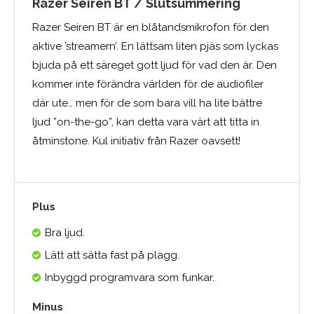
Razer Seiren BT / Slutsummering
Razer Seiren BT är en blåtandsmikrofon för den
aktive ’streamern’. En lättsam liten pjäs som lyckas
bjuda på ett säreget gott ljud för vad den är. Den
kommer inte förändra världen för de audiofiler
där ute… men för de som bara vill ha lite bättre
ljud ”on-the-go”, kan detta vara värt att titta in
åtminstone. Kul initiativ från Razer oavsett!
Plus
Bra ljud.
Lätt att sätta fast på plagg.
Inbyggd programvara som funkar.
Minus