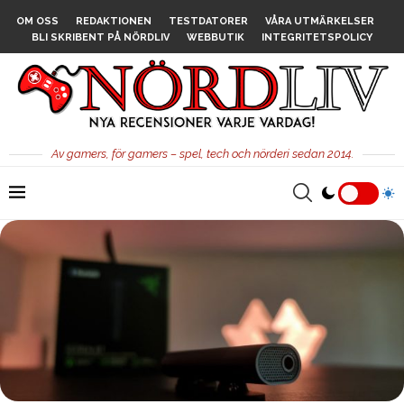
OM OSS
REDAKTIONEN
TESTDATORER
VÅRA UTMÄRKELSER
BLI SKRIBENT PÅ NÖRDLIV
WEBBUTIK
INTEGRITETSPOLICY
Av gamers, för gamers – spel, tech och nörderi sedan 2014.