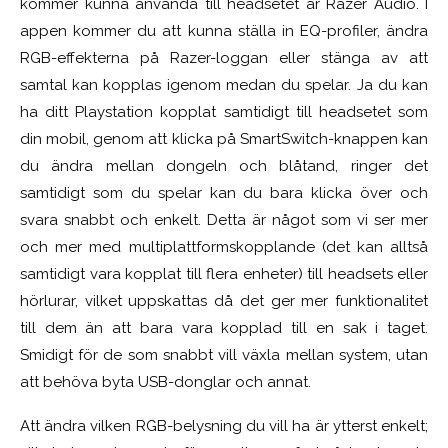
kommer kunna använda till headsetet är Razer Audio. I
appen kommer du att kunna ställa in EQ-profiler, ändra
RGB-effekterna på Razer-loggan eller stänga av att
samtal kan kopplas igenom medan du spelar. Ja du kan
ha ditt Playstation kopplat samtidigt till headsetet som
din mobil, genom att klicka på SmartSwitch-knappen kan
du ändra mellan dongeln och blåtand, ringer det
samtidigt som du spelar kan du bara klicka över och
svara snabbt och enkelt. Detta är något som vi ser mer
och mer med multiplattformskopplande (det kan alltså
samtidigt vara kopplat till flera enheter) till headsets eller
hörlurar, vilket uppskattas då det ger mer funktionalitet
till dem än att bara vara kopplad till en sak i taget.
Smidigt för de som snabbt vill växla mellan system, utan
att behöva byta USB-donglar och annat.
Att ändra vilken RGB-belysning du vill ha är ytterst enkelt;