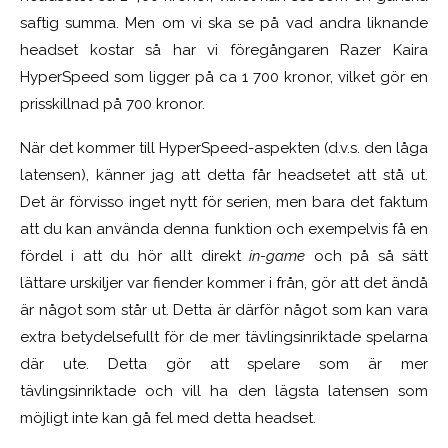
saftig summa. Men om vi ska se på vad andra liknande
headset kostar så har vi föregångaren Razer Kaira
HyperSpeed som ligger på ca 1 700 kronor, vilket gör en
prisskillnad på 700 kronor.
När det kommer till HyperSpeed-aspekten (d.v.s. den låga
latensen), känner jag att detta får headsetet att stå ut.
Det är förvisso inget nytt för serien, men bara det faktum
att du kan använda denna funktion och exempelvis få en
fördel i att du hör allt direkt
in-game
och på så sätt
lättare urskiljer var fiender kommer i från, gör att det ändå
är något som står ut. Detta är därför något som kan vara
extra betydelsefullt för de mer tävlingsinriktade spelarna
där ute. Detta gör att spelare som är mer
tävlingsinriktade och vill ha den lägsta latensen som
möjligt inte kan gå fel med detta headset.