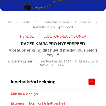
Hem
Texter
Tillbehörsrecensioner
Headset
Razer Kaira Pro HyperSpeed
HEADSET
TILLBEHÖRSRECENSIONER
RAZER KAIRA PRO HYPERSPEED
Vibrationer kring ditt huvud medan du spelar!
Yay...?!
av
Danny Larsen
september 22, 2023
13 minut(ers)
lästid
A+
A-
Innehållsförteckning
Känsla & design
Ergonomi, komfort & hållbarhet