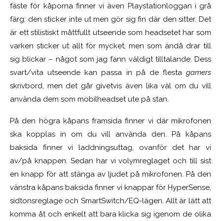
fäste för kåporna finner vi även Playstationloggan i grå
färg; den sticker inte ut men gör sig fin där den sitter. Det
är ett stilistiskt måttfullt utseende som headsetet har som
varken sticker ut allt för mycket, men som ändå drar till
sig blickar – något som jag fann väldigt tilltalande. Dess
svart/vita utseende kan passa in på de flesta
gamers
skrivbord, men det går givetvis även lika väl om du vill
använda dem som mobilheadset ute på stan.
På den högra kåpans framsida finner vi där mikrofonen
ska kopplas in om du vill använda den. På kåpans
baksida finner vi laddningsuttag, ovanför det har vi
av/på knappen. Sedan har vi volymreglaget och till sist
en knapp för att stänga av ljudet på mikrofonen. På den
vänstra kåpans baksida finner vi knappar för HyperSense,
sidtonsreglage och SmartSwitch/EQ-lägen. Allt är lätt att
komma åt och enkelt att bara klicka sig igenom de olika