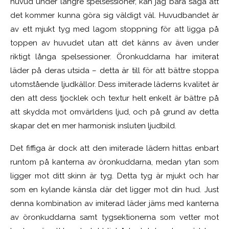
huvud under längre spelsessioner, kan jag bara säga att
det kommer kunna göra sig väldigt väl. Huvudbandet är
av ett mjukt tyg med lagom stoppning för att ligga på
toppen av huvudet utan att det känns av även under
riktigt långa spelsessioner. Öronkuddarna har imiterat
läder på deras utsida – detta är till för att bättre stoppa
utomstående ljudkällor. Dess imiterade läderns kvalitet är
den att dess tjocklek och textur helt enkelt är bättre på
att skydda mot omvärldens ljud, och på grund av detta
skapar det en mer harmonisk insluten ljudbild.
Det fiffiga är dock att den imiterade lädern hittas enbart
runtom på kanterna av öronkuddarna, medan ytan som
ligger mot ditt skinn är tyg. Detta tyg är mjukt och har
som en kylande känsla där det ligger mot din hud. Just
denna kombination av imiterad läder jäms med kanterna
av öronkuddarna samt tygsektionerna som vetter mot