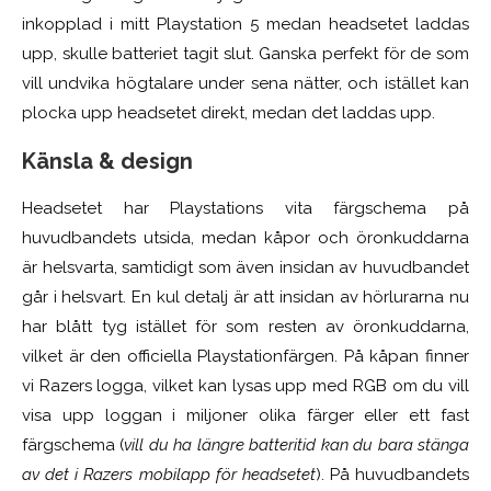
inkopplad i mitt Playstation 5 medan headsetet laddas
upp, skulle batteriet tagit slut. Ganska perfekt för de som
vill undvika högtalare under sena nätter, och istället kan
plocka upp headsetet direkt, medan det laddas upp.
Känsla & design
Headsetet har Playstations vita färgschema på
huvudbandets utsida, medan kåpor och öronkuddarna
är helsvarta, samtidigt som även insidan av huvudbandet
går i helsvart. En kul detalj är att insidan av hörlurarna nu
har blått tyg istället för som resten av öronkuddarna,
vilket är den officiella Playstationfärgen. På kåpan finner
vi Razers logga, vilket kan lysas upp med RGB om du vill
visa upp loggan i miljoner olika färger eller ett fast
färgschema (
vill du ha längre batteritid kan du bara stänga
av det i Razers mobilapp för headsetet
). På huvudbandets