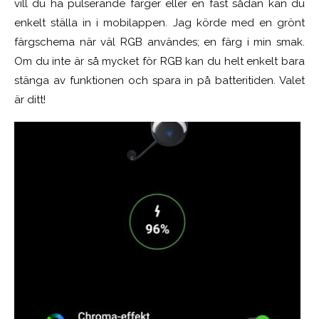
vill du ha pulserande färger eller en fast sådan kan du
enkelt ställa in i mobilappen. Jag körde med en grönt
färgschema när väl RGB användes; en färg i min smak.
Om du inte är så mycket för RGB kan du helt enkelt bara
stänga av funktionen och spara in på batteritiden. Valet
är ditt!