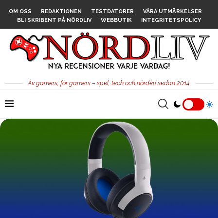
OM OSS
REDAKTIONEN
TESTDATORER
VÅRA UTMÄRKELSER
BLI SKRIBENT PÅ NÖRDLIV
WEBBUTIK
INTEGRITETSPOLICY
Av gamers, för gamers – spel, tech och nörderi sedan 2014.