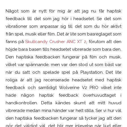
Något som är nytt för mig är att jag nu får haptisk
feedback till det som jag hör i headsetet. Se det som
vibrationer som anpassar sig till det som du hör aktivt
från spel, musik eller film. Det är lite som basreglaget som
fanns på
Skullcandy Crusher ANC XT 2
, förutom att den
höjde bara basen tills headsetet vibrerade som bara den.
Den haptiska feedbacken fungerar på film och musik,
vilket var spännande, men var den stod ut som bäst var
när du satt och spelade spel på Playstation. Det lite
roliga är att jag recenserade headsetet med haptisk
feedback och samtidigt Wolverine V2 PRO vilket inte
hade någon haptisk feedback överhuvudtaget i
handkontrollen. Detta kändes skumt att mitt huvud
vibrerade medan mina händer var helt stilla. Ser vi hur väl
den haptiska feedbacken fungerar så tycker jag att den
gör det väldigt väl, det blir mer inlevelse när ljud eller