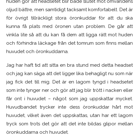
huden gör att headsetet blir både slutet mot omvärldens
oljud bättre, men samtidigt tacksamt komfortabelt. Det är
för övrigt tillräckligt stora öronkuddar för att du ska
kunna få plats med öronen utan problem. De går att
vinkla lite så att du kan få dem att ligga rätt mot huden
och förhindra läckage från det tomrum som finns mellan
huvudet och öronkuddarna.
Jag har haft tid att sitta en bra stund med detta headset
och jag kan säga att det ligger lika behagligt nu som när
jag fick det till mig. Det är en lagom tyngd i headsetet
som inte tynger ner och gör att jag blir trött i nacken eller
får ont i huvudet – något som jag uppskattar mycket.
Huvudbandet trycker inte dess öronkuddar hårt mot
huvudet, vilket även det uppskattas, utan har ett lagom
tryck som trots det gör att det inte bildas glipor mellan
öronkuddarna och huvudet.