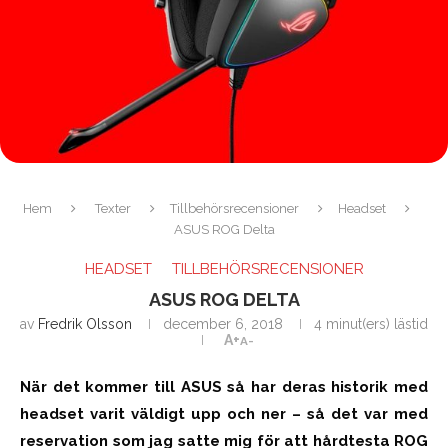
Hem
Texter
Tillbehörsrecensioner
Headset
ASUS ROG Delta
HEADSET
TILLBEHÖRSRECENSIONER
ASUS ROG DELTA
av
Fredrik Olsson
december 6, 2018
4 minut(ers) lästid
A+
A-
När det kommer till ASUS så har deras historik med
headset varit väldigt upp och ner – så det var med
reservation som jag satte mig för att hårdtesta ROG