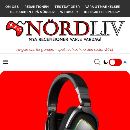
OM OSS
REDAKTIONEN
TESTDATORER
VÅRA UTMÄRKELSER
BLI SKRIBENT PÅ NÖRDLIV
WEBBUTIK
INTEGRITETSPOLICY
Av gamers, för gamers – spel, tech och nörderi sedan 2014.