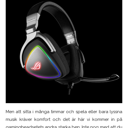
Men att sitta i många timmar och spela eller bara lyssna
musik kräver komfort och det är här vi kommer in på
gamingheadsetets andra starka ben. Inte nog med att du