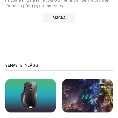
Spara mitt namn, epost och hemsida i denna browser
för nästa gång jag kommenterar.
SENASTE INLÄGG