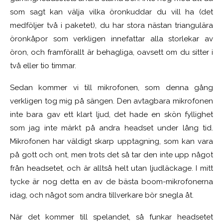
som sagt kan välja vilka öronkuddar du vill ha (det
medföljer två i paketet), du har stora nästan triangulära
öronkåpor som verkligen innefattar alla storlekar av
öron, och framförallt är behagliga, oavsett om du sitter i
två eller tio timmar.
Sedan kommer vi till mikrofonen, som denna gång
verkligen tog mig på sängen. Den avtagbara mikrofonen
inte bara gav ett klart ljud, det hade en skön fyllighet
som jag inte märkt på andra headset under lång tid.
Mikrofonen har väldigt skarp upptagning, som kan vara
på gott och ont, men trots det så tar den inte upp något
från headsetet, och är alltså helt utan ljudläckage. I mitt
tycke är nog detta en av de bästa boom-mikrofonerna
idag, och något som andra tillverkare bör snegla åt.
När det kommer till spelandet, så funkar headsetet