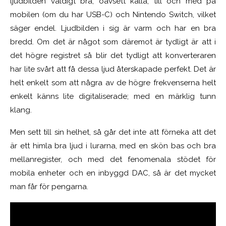
ljudbilden väldigt bra, oavsett källa, till och med på
mobilen (om du har USB-C) och Nintendo Switch, vilket
säger endel. Ljudbilden i sig är varm och har en bra
bredd. Om det är något som däremot är tydligt är att i
det högre registret så blir det tydligt att konverteraren
har lite svårt att få dessa ljud återskapade perfekt. Det är
helt enkelt som att några av de högre frekvenserna helt
enkelt känns lite digitaliserade; med en märklig tunn
klang.
Men sett till sin helhet, så går det inte att förneka att det
är ett himla bra ljud i lurarna, med en skön bas och bra
mellanregister, och med det fenomenala stödet för
mobila enheter och en inbyggd DAC, så är det mycket
man får för pengarna.