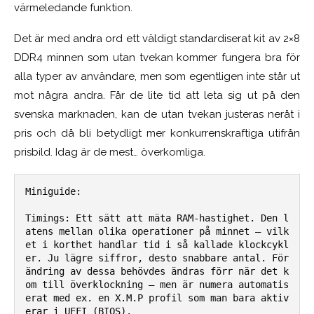
värmeledande funktion.
Det är med andra ord ett väldigt standardiserat kit av 2×8
DDR4 minnen som utan tvekan kommer fungera bra för
alla typer av användare, men som egentligen inte står ut
mot några andra.
Får de lite tid att leta sig ut på den
svenska marknaden, kan de utan tvekan justeras neråt i
pris och då bli betydligt mer konkurrenskraftiga utifrån
prisbild. Idag är de mest… överkomliga.
Miniguide:
Timings: Ett sätt att mäta RAM-hastighet. Den l
atens mellan olika operationer på minnet – vilk
et i korthet handlar tid i så kallade klockcykl
er. Ju lägre siffror, desto snabbare antal. För
ändring av dessa behövdes ändras förr när det k
om till överklockning – men är numera automatis
erat med ex. en X.M.P profil som man bara aktiv
erar i UEFI (BIOS).