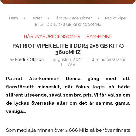
Hem
Texter
Hårdvarurecensioner
Patriot Viper
Elite II DDR4 2×8 GB Kit @ 3600MHz
HÅRDVARURECENSIONER
RAM-MINNE
PATRIOT VIPER ELITE II DDR4 2×8 GB KIT @
3600MHZ
av
Fredrik Olsson
augusti 6, 2021
4 minut(ers) lästid
A+
A-
Patriot återkommer! Denna gång med ett
flänsförsett minneskit, där fokus lagts på både
stilrent utseende, såväl som bra pris. Vi får väl se om
de lyckas överraska eller om det är samma gamla
vanliga…
Som med alla minnen över 2 666 MHz så behövs minnets