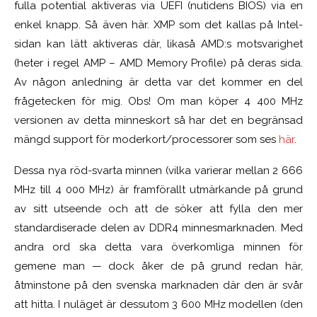
fulla potential aktiveras via UEFI (nutidens BIOS) via en
enkel knapp. Så även här. XMP som det kallas på Intel-
sidan kan lätt aktiveras där, likaså AMD:s motsvarighet
(heter i regel AMP – AMD Memory Profile) på deras sida.
Av någon anledning är detta var det kommer en del
frågetecken för mig. Obs! Om man köper 4 400 MHz
versionen av detta minneskort så har det en begränsad
mängd support för moderkort/processorer som ses
här
.
Dessa nya röd-svarta minnen (vilka varierar mellan 2 666
MHz till 4 000 MHz) är framförallt utmärkande på grund
av sitt utseende och att de söker att fylla den mer
standardiserade delen av DDR4 minnesmarknaden. Med
andra ord ska detta vara överkomliga minnen för
gemene man — dock åker de på grund redan här,
åtminstone på den svenska marknaden där den är svår
att hitta. I nuläget är dessutom 3 600 MHz modellen (den