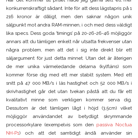
konkurrenskraftigt sådant. Inte för att dess lägstapris på 1
216 kronor är dåligt, men den saknar någon unik
säljpunkt mot andra RAM-minnen, i och med dess väldigt
lika specs. Dess goda ’timings’ på 20-26-26-46 möjliggör
annars att du tämligen enkelt når utsatta frekvenser utan
några problem, men att det i sig inte direkt blir ett
säljargument för just detta minnet. Utan det är återigen
de mer unika värmeledande delarna (kylfläns) som
kommer förse dig med ett mer stabilt system.
Med ett
snitt på 47 000 MB/s i läs hastighet och 52 000 MB/s i
skrivhastighet går det utan tvekan påstå att du får ett
kvalitativt
minne som verkligen kommer serva dig.
Dessutom är det tämligen lågt i höjd (3,5cm) vilket
möjliggör användandet av betydligt skrymmande
processorkylare (exempelvis som den
passiva Noctua
NH-P1
) och att det samtidigt ändå använder sin