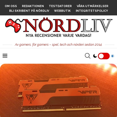
OM OSS
REDAKTIONEN
TESTDATORER
VÅRA UTMÄRKELSER
BLI SKRIBENT PÅ NÖRDLIV
WEBBUTIK
INTEGRITETSPOLICY
Av gamers, för gamers – spel, tech och nörderi sedan 2014.