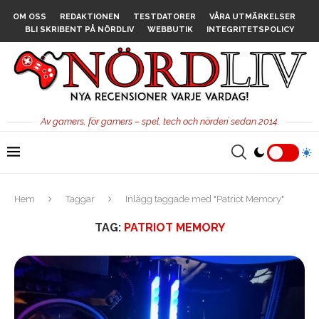
OM OSS
REDAKTIONEN
TESTDATORER
VÅRA UTMÄRKELSER
BLI SKRIBENT PÅ NÖRDLIV
WEBBUTIK
INTEGRITETSPOLICY
Av gamers, för gamers – spel, tech och nörderi sedan 2014.
Hem
Taggar
Inlägg taggade med "Patriot Memory"
TAG:
PATRIOT MEMORY