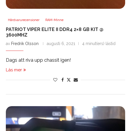
Hårdvarurecensioner
RAM-Minne
PATRIOT VIPER ELITE II DDR4 2×8 GB KIT @
3600MHZ
av
Fredrik Olsson
augusti 6, 2021
4 minut(ers) lästid
Dags att riva upp chassit igen!
Läs mer