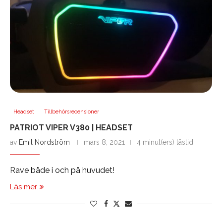
Headset
Tillbehörsrecensioner
PATRIOT VIPER V380 | HEADSET
av
Emil Nordström
mars 8, 2021
4 minut(ers) lästid
Rave både i och på huvudet!
Läs mer