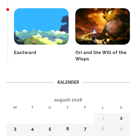
Eastward
Ori and the Will of the
Wisps
KALENDER
augusti 2026
M
T
O
T
F
L
S
1
2
3
4
5
6
7
8
9