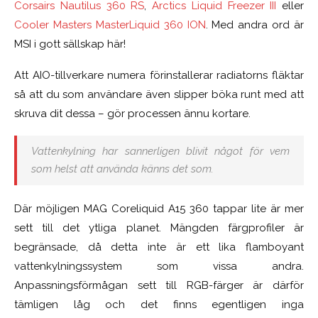
Corsairs Nautilus 360 RS
,
Arctics Liquid Freezer III
eller
Cooler Masters MasterLiquid 360 ION
. Med andra ord är
MSI i gott sällskap här!
Att AIO-tillverkare numera förinstallerar radiatorns fläktar
så att du som användare även slipper böka runt med att
skruva dit dessa – gör processen ännu kortare.
Vattenkylning har sannerligen blivit något för vem
som helst att använda känns det som.
Där möjligen MAG Coreliquid A15 360 tappar lite är mer
sett till det ytliga planet. Mängden färgprofiler är
begränsade, då detta inte är ett lika flamboyant
vattenkylningssystem som vissa andra.
Anpassningsförmågan sett till RGB-färger är därför
tämligen låg och det finns egentligen inga