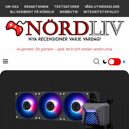
OM OSS
REDAKTIONEN
TESTDATORER
VÅRA UTMÄRKELSER
BLI SKRIBENT PÅ NÖRDLIV
WEBBUTIK
INTEGRITETSPOLICY
Av gamers, för gamers – spel, tech och nörderi sedan 2014.