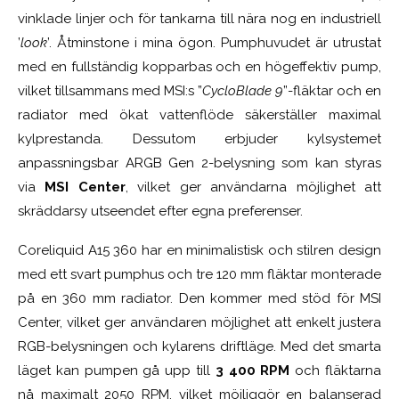
vinklade linjer och för tankarna till nära nog en industriell
’
look
’. Åtminstone i mina ögon. Pumphuvudet är utrustat
med en fullständig kopparbas och en högeffektiv pump,
vilket tillsammans med MSI:s ”
CycloBlade 9
”-fläktar och en
radiator med ökat vattenflöde säkerställer maximal
kylprestanda. Dessutom erbjuder kylsystemet
anpassningsbar ARGB Gen 2-belysning som kan styras
via
MSI Center
, vilket ger användarna möjlighet att
skräddarsy utseendet efter egna preferenser.
Coreliquid A15 360 har en minimalistisk och stilren design
med ett svart pumphus och tre 120 mm fläktar monterade
på en 360 mm radiator. Den kommer med stöd för MSI
Center, vilket ger användaren möjlighet att enkelt justera
RGB-belysningen och kylarens driftläge. Med det smarta
läget kan pumpen gå upp till
3 400 RPM
och fläktarna
nå maximalt 2050 RPM, vilket möjliggör en balanserad