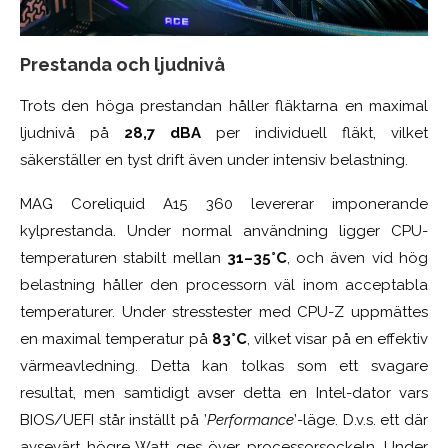
Prestanda och ljudnivå
Trots den höga prestandan håller fläktarna en maximal
ljudnivå på
28,7 dBA
per individuell fläkt, vilket
säkerställer en tyst drift även under intensiv belastning.
MAG Coreliquid A15 360 levererar imponerande
kylprestanda. Under normal användning ligger CPU-
temperaturen stabilt mellan
31–35°C
, och även vid hög
belastning håller den processorn väl inom acceptabla
temperaturer. Under stresstester med CPU-Z uppmättes
en maximal temperatur på
83°C
, vilket visar på en effektiv
värmeavledning. Detta kan tolkas som ett svagare
resultat, men samtidigt avser detta en Intel-dator vars
BIOS/UEFI står inställt på ’
Performance
’-läge. D.v.s. ett där
avsevärt högre Watt ges över processorsockeln. Under