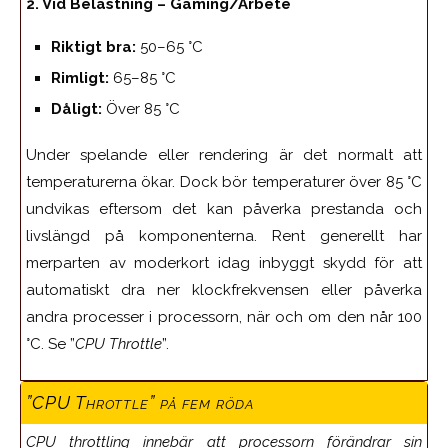
2. Vid Belastning – Gaming/Arbete
Riktigt bra:
50–65 °C
Rimligt:
65–85 °C
Dåligt:
Över 85 °C
Under spelande eller rendering är det normalt att
temperaturerna ökar. Dock bör temperaturer över 85 °C
undvikas eftersom det kan påverka prestanda och
livslängd på komponenterna. Rent generellt har
merparten av moderkort idag inbyggt skydd för att
automatiskt dra ner klockfrekvensen eller påverka
andra processer i processorn, när och om den når 100
°C. Se ”
CPU Throttle
”.
”CPU Throttle” på fem röda
CPU throttling innebär att processorn förändrar sin