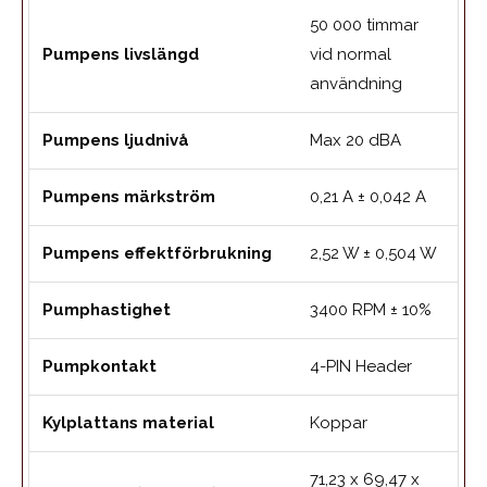
50 000 timmar
Pumpens livslängd
vid normal
användning
Pumpens ljudnivå
Max 20 dBA
Pumpens märkström
0,21 A ± 0,042 A
Pumpens effektförbrukning
2,52 W ± 0,504 W
Pumphastighet
3400 RPM ± 10%
Pumpkontakt
4-PIN Header
Kylplattans material
Koppar
71,23 x 69,47 x