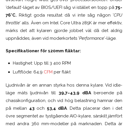
’default’-läget av BIOS/UEFI såg vi istället en topp på
75-
76°C.
Riktigt goda resultat då vi inte såg någon ’
CPU
throttle
’ alls. Även om Intel Core Ultra 285K är mer effektiv,
märks det att kylaren gjorde jobbet väl då det aldrig
uppnåddes, även vid moderkortets ’
Performance
’-läge.
Specifikationer för 120mm fläktar:
Hastighet: Upp till 3 400 RPM
Luftflöde: 64,9
CFM
per fläkt
Ljudnivån är en annan styrka hos denna kylare. Vid idle-
läge mäts ljudnivån till
39,7–43,9 dBA
beroende på
chassikonfiguration, och vid hög belastning hamnar den
på mellan
43
och
53,4 dBA
. Detta placerar den i det
övre segmentet av tystgående AIO-kylare, särskilt jämfört
med andra 360 mm-modeller på marknaden. Detta är