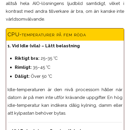
alltså hela AIO-lösningens ljudbild samtidigt, vilket i
kontrast med andra tillverkare är bra, om än kanske inte
världsomvälvande.
CPU-temperaturer på fem röda
1. Vid Idle (vila) – Lätt belastning
Riktigt bra:
25–35 °C
Rimligt:
35–45 °C
Dåligt:
Över 50 °C
Idle-temperaturen är den nivå processorn håller när
datorn är på men inte utför krävande uppgifter. En hög
idle-temperatur kan indikera dålig kylning, damm eller
att kylpastan behöver bytas.