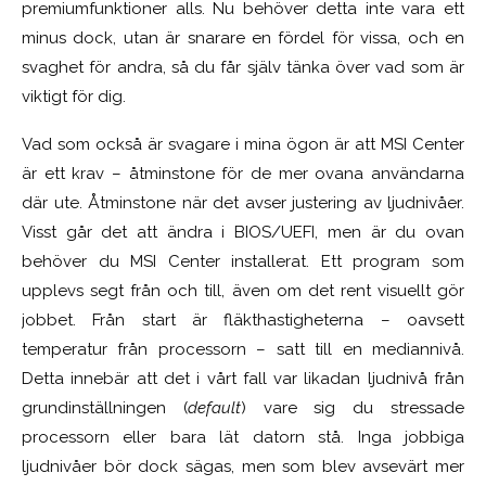
premiumfunktioner alls. Nu behöver detta inte vara ett
minus dock, utan är snarare en fördel för vissa, och en
svaghet för andra, så du får själv tänka över vad som är
viktigt för dig.
Vad som också är svagare i mina ögon är att MSI Center
är ett krav – åtminstone för de mer ovana användarna
där ute. Åtminstone när det avser justering av ljudnivåer.
Visst går det att ändra i BIOS/UEFI, men är du ovan
behöver du MSI Center installerat. Ett program som
upplevs segt från och till, även om det rent visuellt gör
jobbet. Från start är fläkthastigheterna – oavsett
temperatur från processorn – satt till en mediannivå.
Detta innebär att det i vårt fall var likadan ljudnivå från
grundinställningen (
default
) vare sig du stressade
processorn eller bara lät datorn stå. Inga jobbiga
ljudnivåer bör dock sägas, men som blev avsevärt mer