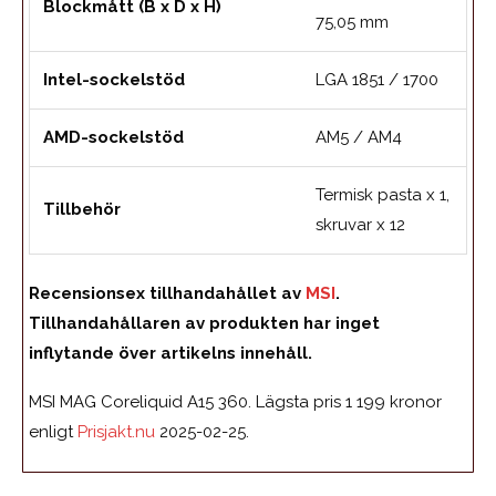
Blockmått (B x D x H)
75,05 mm
Intel-sockelstöd
LGA 1851 / 1700
AMD-sockelstöd
AM5 / AM4
Termisk pasta x 1,
Tillbehör
skruvar x 12
Recensionsex tillhandahållet av
MSI
.
Tillhandahållaren av produkten har inget
inflytande över artikelns innehåll.
MSI MAG Coreliquid A15 360. Lägsta pris 1 199 kronor
enligt
Prisjakt.nu
2025-02-25.