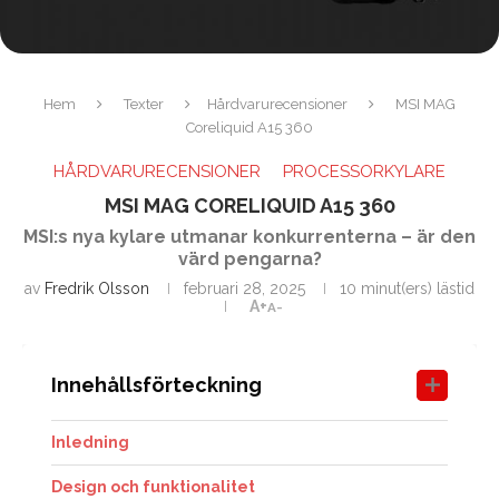
Hem
Texter
Hårdvarurecensioner
MSI MAG
Coreliquid A15 360
HÅRDVARURECENSIONER
PROCESSORKYLARE
MSI MAG CORELIQUID A15 360
MSI:s nya kylare utmanar konkurrenterna – är den
värd pengarna?
av
Fredrik Olsson
februari 28, 2025
10 minut(ers) lästid
A+
A-
Innehållsförteckning
Inledning
Design och funktionalitet