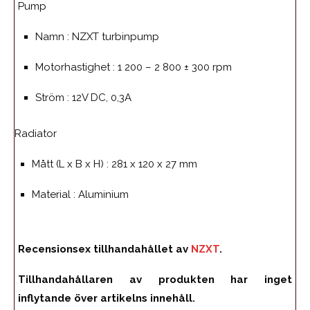
Pump
Namn :
NZXT turbinpump
Motorhastighet :
1 200 – 2 800 ± 300 rpm
Ström :
12V DC, 0,3A
Radiator
Mått (L x B x H) :
281 x 120 x 27 mm
Material :
Aluminium
Recensionsex tillhandahållet av
NZXT
.
Tillhandahållaren av produkten har inget
inflytande över artikelns innehåll.