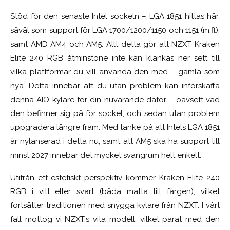
Stöd för den senaste Intel sockeln – LGA 1851 hittas här,
såväl som support för LGA 1700/1200/1150 och 1151 (m.fl),
samt AMD AM4 och AM5. Allt detta gör att NZXT Kraken
Elite 240 RGB åtminstone inte kan klankas ner sett till
vilka plattformar du vill använda den med – gamla som
nya. Detta innebär att du utan problem kan införskaffa
denna AIO-kylare för din nuvarande dator – oavsett vad
den befinner sig på för sockel, och sedan utan problem
uppgradera längre fram. Med tanke på att Intels LGA 1851
är nylanserad i detta nu, samt att AM5 ska ha support till
minst 2027 innebär det mycket svängrum helt enkelt.
Utifrån ett estetiskt perspektiv kommer Kraken Elite 240
RGB i vitt eller svart (båda matta till färgen), vilket
fortsätter traditionen med snygga kylare från NZXT. I vårt
fall mottog vi NZXT:s vita modell, vilket parat med den