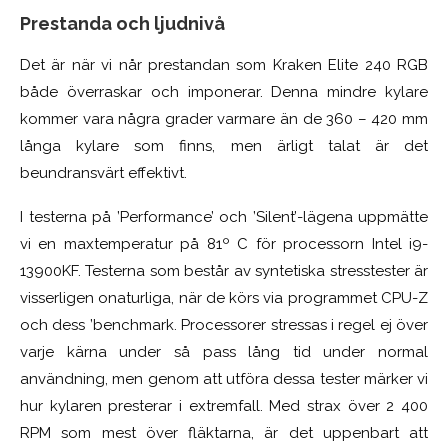
Prestanda och ljudnivå
Det är när vi når prestandan som Kraken Elite 240 RGB
både överraskar och imponerar. Denna mindre kylare
kommer vara några grader varmare än de 360 – 420 mm
långa kylare som finns, men ärligt talat är det
beundransvärt effektivt.
I testerna på ’Performance’ och ’Silent’-lägena uppmätte
vi en maxtemperatur på 81º C för processorn Intel i9-
13900KF. Testerna som består av syntetiska stresstester är
visserligen onaturliga, när de körs via programmet CPU-Z
och dess ’benchmark. Processorer stressas i regel ej över
varje kärna under så pass lång tid under normal
användning, men genom att utföra dessa tester märker vi
hur kylaren presterar i extremfall. Med strax över 2 400
RPM som mest över fläktarna, är det uppenbart att