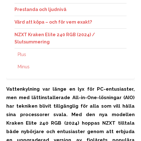
Prestanda och ljudnivå
Värd att köpa – och för vem exakt?
NZXT Kraken Elite 240 RGB (2024) /
Slutsummering
Plus
Minus
Vattenkylning var länge en lyx för PC-entusiaster,
men med lättinstallerade All-in-One-lösningar (AIO)
har tekniken blivit tillgänglig för alla som vill hålla
sina processorer svala. Med den nya modellen
Kraken Elite 240 RGB (2024) hoppas NZXT tilltala
både nybörjare och entusiaster genom att erbjuda
en uppgraderad version av fjolårets populära