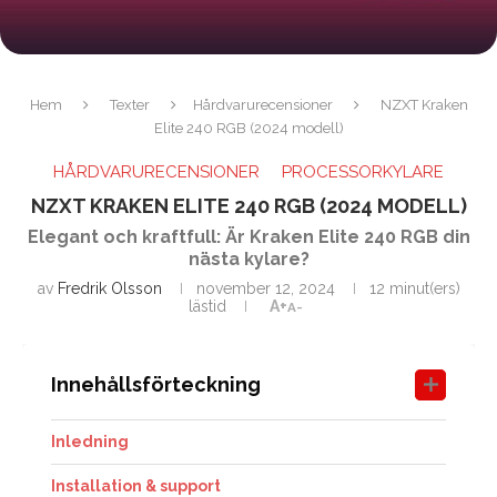
Hem
Texter
Hårdvarurecensioner
NZXT Kraken
Elite 240 RGB (2024 modell)
HÅRDVARURECENSIONER
PROCESSORKYLARE
NZXT KRAKEN ELITE 240 RGB (2024 MODELL)
Elegant och kraftfull: Är Kraken Elite 240 RGB din
nästa kylare?
av
Fredrik Olsson
november 12, 2024
12 minut(ers)
lästid
A+
A-
Innehållsförteckning
Inledning
Installation & support