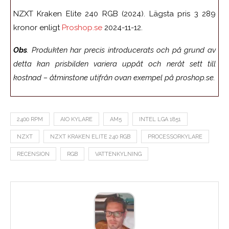
NZXT Kraken Elite 240 RGB (2024). Lägsta pris 3 289
kronor enligt
Proshop.se
2024-11-12.
Obs
. Produkten har precis introducerats och på grund av
detta kan prisbilden variera uppåt och neråt sett till
kostnad – åtminstone utifrån ovan exempel på proshop.se.
2400 RPM
AIO KYLARE
AM5
INTEL LGA 1851
NZXT
NZXT KRAKEN ELITE 240 RGB
PROCESSORKYLARE
RECENSION
RGB
VATTENKYLNING