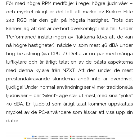
För med högre RPM medföljer i regel högre ljudnivåer –
och mycket riktigt är det lätt att märka av Kraken Elite
240 RGB när den går på högsta hastighet. Trots det
känner jag att det är oerhört överkomligt i alla fall. Under
’Performance’-inställningen av fläktarna (d.v.s att de kan
nå högre hastigheter), nådde vi som mest 46 dBA under
hög belastning (via CPU-Z). Detta är on par med många
luftkylare och är ärligt talat en av de bästa aspekterna
med denna kylare från NZXT. Att den under de mest
prestandakrävande stunderna ändå inte är överdrivet
ljudliga! Under normal användning ser vi mer traditionella
ljudnivåer – där ’Silent’-läge står ut mest, med sina ”ynka”
40 dBA. En ljudbild som ärligt talat kommer uppskattas
mycket av de PC-användare som älskar att visa upp sin
dator.