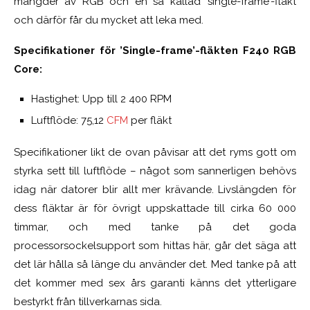
mängder av RGB och en så kallad ’single-frame’-fläkt
och därför får du mycket att leka med.
Specifikationer för ’Single-frame’-fläkten F240 RGB
Core:
Hastighet: Upp till 2 400 RPM
Luftflöde: 75,12
CFM
per fläkt
Specifikationer likt de ovan påvisar att det ryms gott om
styrka sett till luftflöde – något som sannerligen behövs
idag när datorer blir allt mer krävande. Livslängden för
dess fläktar är för övrigt uppskattade till cirka 60 000
timmar, och med tanke på det goda
processorsockelsupport som hittas här, går det säga att
det lär hålla så länge du använder det. Med tanke på att
det kommer med sex års garanti känns det ytterligare
bestyrkt från tillverkarnas sida.