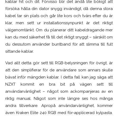
kablar hit och dit. Förvisso blir det ändå lite bökigt att
försöka hålla din dator snygg invändigt, då denna stora
kabel tar sin plats och går lite kors och tvärs efter du är
klar, men sett ur installationssynpunkt är det riktigt
välgenomtänkt. Om du planerar ditt kabeldragande mer
kan du med säkerhet få till det riktigt snyggt – särskilt om
du dessutom använder buntband för att slimma till fult
sittande kablar.
Vad allt detta gör sett till RGB-belysningen för övrigt, är
att den simplifierar för de användare som annars skulle
bävat inför mängden kablar. I detta fall kan jag säga att
NZXT kommit en bra bit på vägen sett till
användarvänlighet – något som ackompanjeras av en
riktig manual. Något som inte längre ses hos många
andra tillverkare. Apropå användarvänlighet, kommer
även Kraken Elite 240 RGB med för-applicerad kylpasta.