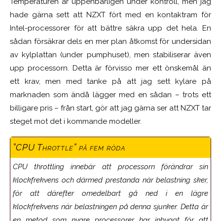
Temperaturen är uppenbarligen under kontroll, men jag
hade gärna sett att NZXT fört med en kontaktram för
Intel-processorer för att bättre säkra upp det hela. En
sådan försäkrar dels en mer plan åtkomst för undersidan
av kylplattan (under pumphuset), men stabiliserar även
upp processorn. Detta är förvisso mer ett önskemål än
ett krav, men med tanke på att jag sett kylare på
marknaden som ändå lägger med en sådan – trots ett
billigare pris – från start, gör att jag gärna ser att NZXT tar
steget mot det i kommande modeller.
”CPU Throttle” på fem röda
CPU throttling innebär att processorn förändrar sin
klockfrekvens och därmed prestanda när belastning sker,
för att därefter omedelbart gå ned i en lägre
klockfrekvens när belastningen på denna sjunker. Detta är
en metod som nyare processorer har inbyggt för att