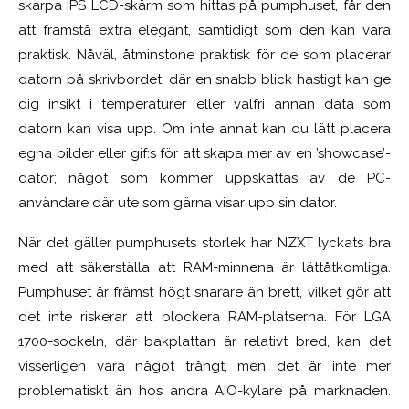
skarpa IPS LCD-skärm som hittas på pumphuset, får den
att framstå extra elegant, samtidigt som den kan vara
praktisk. Nåväl, åtminstone praktisk för de som placerar
datorn på skrivbordet, där en snabb blick hastigt kan ge
dig insikt i temperaturer eller valfri annan data som
datorn kan visa upp. Om inte annat kan du lätt placera
egna bilder eller gif:s för att skapa mer av en ’showcase’-
dator; något som kommer uppskattas av de PC-
användare där ute som gärna visar upp sin dator.
När det gäller pumphusets storlek har NZXT lyckats bra
med att säkerställa att RAM-minnena är lättåtkomliga.
Pumphuset är främst högt snarare än brett, vilket gör att
det inte riskerar att blockera RAM-platserna. För LGA
1700-sockeln, där bakplattan är relativt bred, kan det
visserligen vara något trångt, men det är inte mer
problematiskt än hos andra AIO-kylare på marknaden.