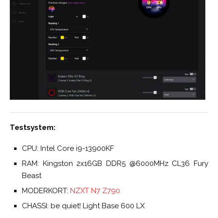
Testsystem:
CPU: Intel Core i9-13900KF
RAM: Kingston 2x16GB DDR5 @6000MHz CL36 Fury
Beast
MODERKORT:
NZXT N7 Z790
CHASSI: be quiet! Light Base 600 LX