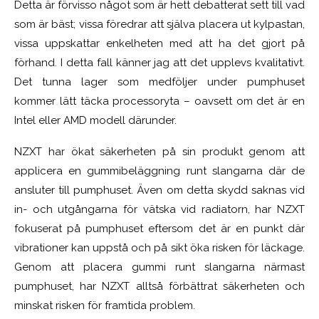
Detta är förvisso något som är hett debatterat sett till vad
som är bäst; vissa föredrar att själva placera ut kylpastan,
vissa uppskattar enkelheten med att ha det gjort på
förhand. I detta fall känner jag att det upplevs kvalitativt.
Det tunna lager som medföljer under pumphuset
kommer lätt täcka processoryta – oavsett om det är en
Intel eller AMD modell därunder.
NZXT har ökat säkerheten på sin produkt genom att
applicera en gummibeläggning runt slangarna där de
ansluter till pumphuset. Även om detta skydd saknas vid
in- och utgångarna för vätska vid radiatorn, har NZXT
fokuserat på pumphuset eftersom det är en punkt där
vibrationer kan uppstå och på sikt öka risken för läckage.
Genom att placera gummi runt slangarna närmast
pumphuset, har NZXT alltså förbättrat säkerheten och
minskat risken för framtida problem.