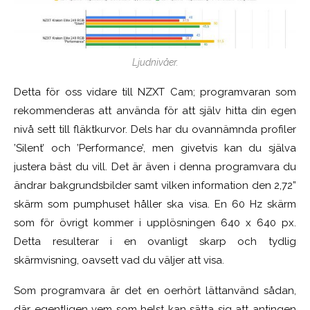
Ljudnivåer.
Detta för oss vidare till NZXT Cam; programvaran som
rekommenderas att använda för att själv hitta din egen
nivå sett till fläktkurvor. Dels har du ovannämnda profiler
’Silent’ och ’Performance’, men givetvis kan du själva
justera bäst du vill. Det är även i denna programvara du
ändrar bakgrundsbilder samt vilken information den 2,72”
skärm som pumphuset håller ska visa. En 60 Hz skärm
som för övrigt kommer i upplösningen 640 x 640 px.
Detta resulterar i en ovanligt skarp och tydlig
skärmvisning, oavsett vad du väljer att visa.
Som programvara är det en oerhört lättanvänd sådan,
där egentligen vem som helst kan sätta sig att antingen