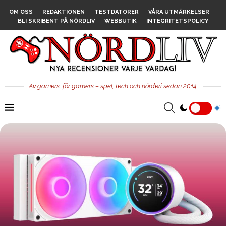
OM OSS
REDAKTIONEN
TESTDATORER
VÅRA UTMÄRKELSER
BLI SKRIBENT PÅ NÖRDLIV
WEBBUTIK
INTEGRITETSPOLICY
Av gamers, för gamers – spel, tech och nörderi sedan 2014.