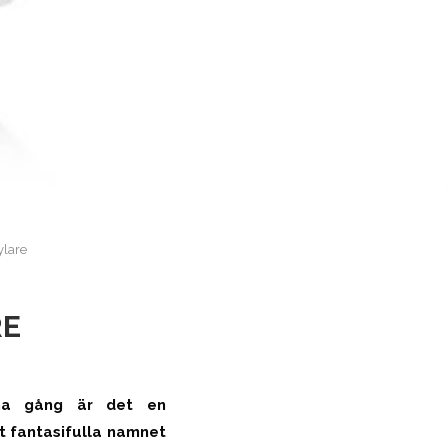
ylare
RE
nna gång är det en
t fantasifulla namnet