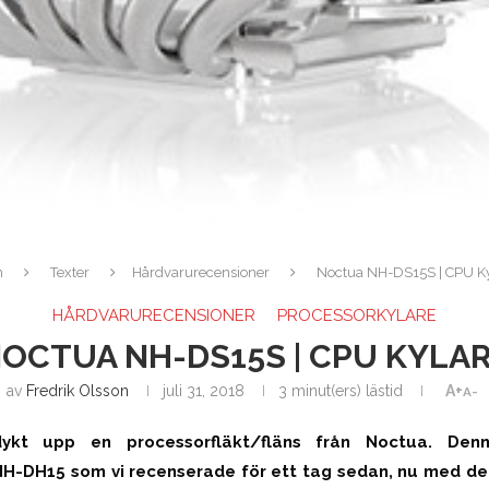
m
Texter
Hårdvarurecensioner
Noctua NH-DS15S | CPU K
HÅRDVARURECENSIONER
PROCESSORKYLARE
OCTUA NH-DS15S | CPU KYLA
av
Fredrik Olsson
juli 31, 2018
3 minut(ers) lästid
A+
A-
dykt upp en processorfläkt/fläns från Noctua. De
NH-DH15 som vi recenserade för ett tag sedan, nu med de