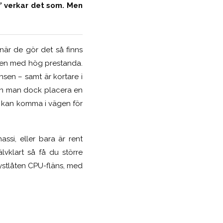
’ verkar det som. Men
när de gör det så finns
, men med hög prestanda.
änsen – samt är kortare i
kan man dock placera en
t kan komma i vägen för
ssi, eller bara är rent
älvklart så få du större
ystlåten CPU-fläns, med