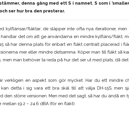
stämmer, denna gång med ett S i namnet. S som i ’smaller
och ser hur bra den presterar.
 kylflänsar/fläktar; de släpper inte ofta nya iterationer, men 
fall handlar det om att ge användarna en mindre kylfläns/fläkt
15 så har denna plats för enbart en fläkt centralt placerad i fl
sionerna mer eller mindre detsamma. Köper man till fläkt så 
an, men man behöver ta reda på hur det ser ut med plats, då de
är verkligen en aspekt som gör mycket. Har du ett mindre cha
kan detta i sig vara ett bra skäl till att välja DH-15S, men sj
 den större versionen. Men med det sagt, så har du ändå en t
 mellan 19.2 – 24.6 dBA (för en fläkt).