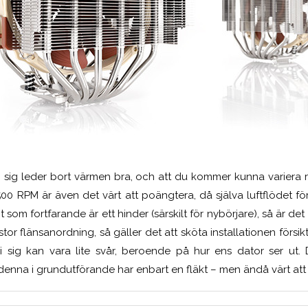
 sig leder bort värmen bra, och att du kommer kunna variera 
00 RPM är även det värt att poängtera, då själva luftflödet förd
om fortfarande är ett hinder (särskilt för nybörjare), så är det 
or flänsanordning, så gäller det att sköta installationen försik
i sig kan vara lite svår, beroende på hur ens dator ser ut.
denna i grundutförande har enbart en fläkt – men ändå värt att