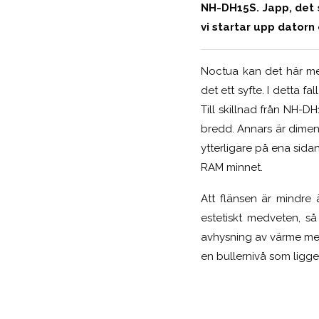
NH-DH15S. Japp, det 
vi startar upp datorn 
Noctua kan det här med
det ett syfte. I detta 
Till skillnad från NH-DH
bredd. Annars är dimen
ytterligare på ena sid
RAM minnet.
Att flänsen är mindre 
estetiskt medveten, så 
avhysning av värme med
en bullernivå som ligger