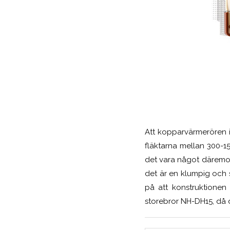
Att kopparvärmerören i
fläktarna mellan 300-15
det vara något däremot s
det är en klumpig och st
på att konstruktionen 
storebror NH-DH15, då 