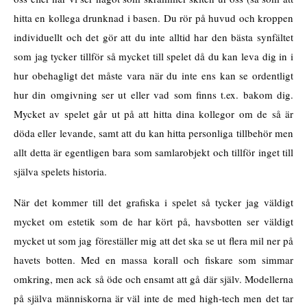
hitta en kollega drunknad i basen. Du rör på huvud och kroppen
individuellt och det gör att du inte alltid har den bästa synfältet
som jag tycker tillför så mycket till spelet då du kan leva dig in i
hur obehagligt det måste vara när du inte ens kan se ordentligt
hur din omgivning ser ut eller vad som finns t.ex. bakom dig.
Mycket av spelet går ut på att hitta dina kollegor om de så är
döda eller levande, samt att du kan hitta personliga tillbehör men
allt detta är egentligen bara som samlarobjekt och tillför inget till
själva spelets historia.
När det kommer till det grafiska i spelet så tycker jag väldigt
mycket om estetik som de har kört på, havsbotten ser väldigt
mycket ut som jag föreställer mig att det ska se ut flera mil ner på
havets botten. Med en massa korall och fiskare som simmar
omkring, men ack så öde och ensamt att gå där själv. Modellerna
på själva människorna är väl inte de med high-tech men det tar