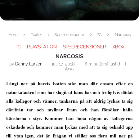
Hem
Texter
Spelrecensioner
PC
Narcosis
PC
PLAYSTATION
SPELRECENSIONER
XBOX
NARCOSIS
av
Danny Larsen
juli 17, 2018
6 minut(ers) lästid
A+
A-
Långt ner på havets botten står man där ensam efter en
naturkatastrof som har slagit ut hans bas och troligtvis dödat
alla kollegor och vänner, tankarna på att aldrig lyckas ta sig
därifrån tar och myllrar fram och han försöker hålla
känslorna i styr. Kommer han finna någon av kollegorna
oskadade och kommer man lyckas med att ta sig oskadd upp
till ytan igen, det är frågan vi ställer oss flera mil ner på