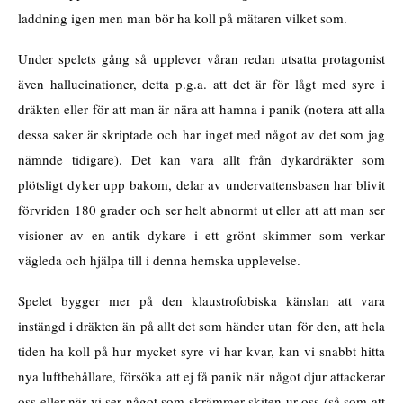
laddning igen men man bör ha koll på mätaren vilket som.
Under spelets gång så upplever våran redan utsatta protagonist
även hallucinationer, detta p.g.a. att det är för lågt med syre i
dräkten eller för att man är nära att hamna i panik (notera att alla
dessa saker är skriptade och har inget med något av det som jag
nämnde tidigare). Det kan vara allt från dykardräkter som
plötsligt dyker upp bakom, delar av undervattensbasen har blivit
förvriden 180 grader och ser helt abnormt ut eller att att man ser
visioner av en antik dykare i ett grönt skimmer som verkar
vägleda och hjälpa till i denna hemska upplevelse.
Spelet bygger mer på den klaustrofobiska känslan att vara
instängd i dräkten än på allt det som händer utan för den, att hela
tiden ha koll på hur mycket syre vi har kvar, kan vi snabbt hitta
nya luftbehållare, försöka att ej få panik när något djur attackerar
oss eller när vi ser något som skrämmer skiten ur oss (så som att