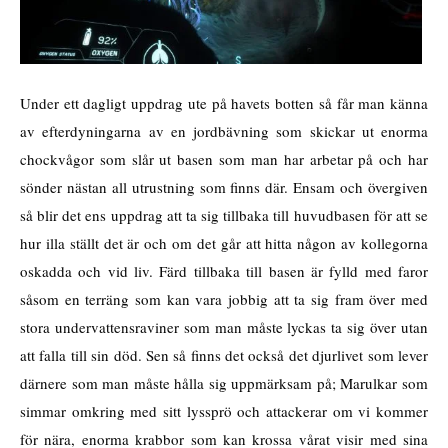
Under ett dagligt uppdrag ute på havets botten så får man känna
av efterdyningarna av en jordbävning som skickar ut enorma
chockvågor som slår ut basen som man har arbetar på och har
sönder nästan all utrustning som finns där. Ensam och övergiven
så blir det ens uppdrag att ta sig tillbaka till huvudbasen för att se
hur illa ställt det är och om det går att hitta någon av kollegorna
oskadda och vid liv. Färd tillbaka till basen är fylld med faror
såsom en terräng som kan vara jobbig att ta sig fram över med
stora undervattensraviner som man måste lyckas ta sig över utan
att falla till sin död. Sen så finns det också det djurlivet som lever
därnere som man måste hålla sig uppmärksam på; Marulkar som
simmar omkring med sitt lyssprö och attackerar om vi kommer
för nära, enorma krabbor som kan krossa vårat visir med sina