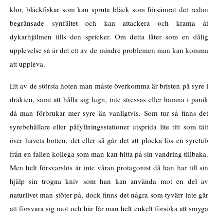
klor, bläckfiskar som kan spruta bläck som försämrat det redan
begränsade synfältet och kan attackera och krama åt
dykarhjälmen tills den spricker. Om detta låter som en dålig
upplevelse så är det ett av de mindre problemen man kan komma
att uppleva.
Ett av de största hoten man måste överkomma är bristen på syre i
dräkten, samt att hålla sig lugn, inte stressas eller hamna i panik
då man förbrukar mer syre än vanligtvis. Som tur så finns det
syrebehållare eller påfyllningsstationer utsprida lite titt som tätt
över havets botten, det eller så går det att plocka lös en syretub
från en fallen kollega som man kan hitta på sin vandring tillbaka.
Men helt försvarslös är inte våran protagonist då han har till sin
hjälp sin trogna kniv som han kan använda mot en del av
naturlivet man stöter på, dock finns det några som tyvärr inte går
att försvara sig mot och här får man helt enkelt försöka att smyga