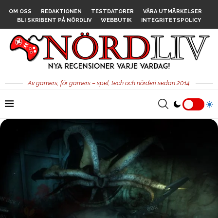
OM OSS
REDAKTIONEN
TESTDATORER
VÅRA UTMÄRKELSER
BLI SKRIBENT PÅ NÖRDLIV
WEBBUTIK
INTEGRITETSPOLICY
Av gamers, för gamers – spel, tech och nörderi sedan 2014.