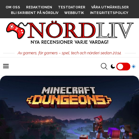
OM OSS
REDAKTIONEN
TESTDATORER
VÅRA UTMÄRKELSER
BLI SKRIBENT PÅ NÖRDLIV
WEBBUTIK
INTEGRITETSPOLICY
Av gamers, för gamers – spel, tech och nörderi sedan 2014.