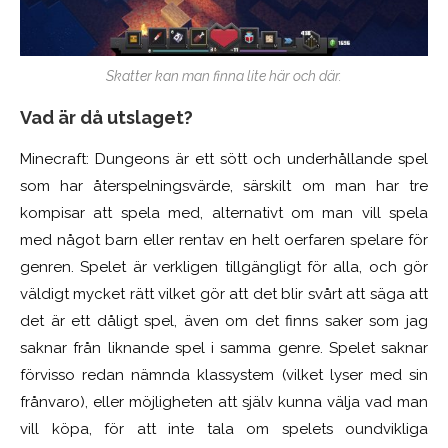
Skatter kan man finna lite här och där.
Vad är då utslaget?
Minecraft: Dungeons är ett sött och underhållande spel
som har återspelningsvärde, särskilt om man har tre
kompisar att spela med, alternativt om man vill spela
med något barn eller rentav en helt oerfaren spelare för
genren. Spelet är verkligen tillgängligt för alla, och gör
väldigt mycket rätt vilket gör att det blir svårt att säga att
det är ett dåligt spel, även om det finns saker som jag
saknar från liknande spel i samma genre. Spelet saknar
förvisso redan nämnda klassystem (vilket lyser med sin
frånvaro), eller möjligheten att själv kunna välja vad man
vill köpa, för att inte tala om spelets oundvikliga