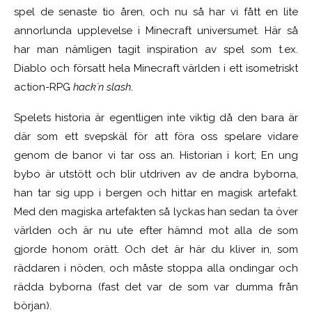
spel de senaste tio åren, och nu så har vi fått en lite
annorlunda upplevelse i Minecraft universumet. Här så
har man nämligen tagit inspiration av spel som t.ex.
Diablo och försatt hela Minecraft världen i ett isometriskt
action-RPG
hack´n slash
.
Spelets historia är egentligen inte viktig då den bara är
där som ett svepskäl för att föra oss spelare vidare
genom de banor vi tar oss an. Historian i kort; En ung
bybo är utstött och blir utdriven av de andra byborna,
han tar sig upp i bergen och hittar en magisk artefakt.
Med den magiska artefakten så lyckas han sedan ta över
världen och är nu ute efter hämnd mot alla de som
gjorde honom orätt. Och det är här du kliver in, som
räddaren i nöden, och måste stoppa alla ondingar och
rädda byborna (fast det var de som var dumma från
början).