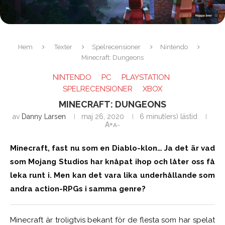
Hem
Texter
Spelrecensioner
Nintendo
Minecraft: Dungeons
NINTENDO
PC
PLAYSTATION
SPELRECENSIONER
XBOX
MINECRAFT: DUNGEONS
av
Danny Larsen
maj 26, 2020
6 minut(ers) lästid
A+
A-
Minecraft, fast nu som en Diablo-klon… Ja det är vad
som Mojang Studios har knåpat ihop och låter oss få
leka runt i. Men kan det vara lika underhållande som
andra action-RPGs i samma genre?
Minecraft är troligtvis bekant för de flesta som har spelat