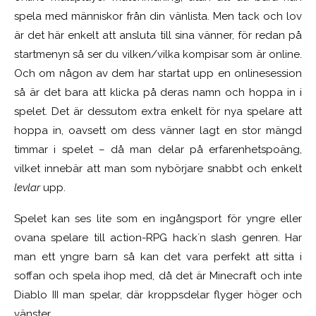
spela med människor från din vänlista. Men tack och lov
är det här enkelt att ansluta till sina vänner, för redan på
startmenyn så ser du vilken/vilka kompisar som är online.
Och om någon av dem har startat upp en onlinesession
så är det bara att klicka på deras namn och hoppa in i
spelet. Det är dessutom extra enkelt för nya spelare att
hoppa in, oavsett om dess vänner lagt en stor mängd
timmar i spelet – då man delar på erfarenhetspoäng,
vilket innebär att man som nybörjare snabbt och enkelt
levlar
upp.
Spelet kan ses lite som en ingångsport för yngre eller
ovana spelare till action-RPG hack´n slash genren. Har
man ett yngre barn så kan det vara perfekt att sitta i
soffan och spela ihop med, då det är Minecraft och inte
Diablo III man spelar, där kroppsdelar flyger höger och
vänster.