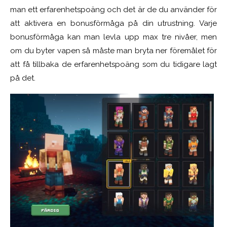
man ett erfarenhetspoäng och det är de du använder för
att aktivera en bonusförmåga på din utrustning. Varje
bonusförmåga kan man levla upp max tre nivåer, men
om du byter vapen så måste man bryta ner föremålet för
att få tillbaka de erfarenhetspoäng som du tidigare lagt
på det.