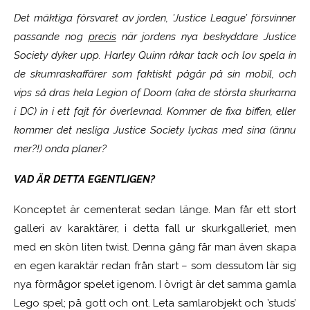
Det mäktiga försvaret av jorden, ’Justice League’ försvinner
passande nog
precis
när jordens nya beskyddare Justice
Society dyker upp. Harley Quinn råkar tack och lov spela in
de skumraskaffärer som faktiskt pågår på sin mobil, och
vips så dras hela Legion of Doom (aka de största skurkarna
i DC) in i ett fajt för överlevnad. Kommer de fixa biffen, eller
kommer det nesliga Justice Society lyckas med sina (ännu
mer?!) onda planer?
VAD ÄR DETTA EGENTLIGEN?
Konceptet är cementerat sedan länge. Man får ett stort
galleri av karaktärer, i detta fall ur skurkgalleriet, men
med en skön liten twist. Denna gång får man även skapa
en egen karaktär redan från start – som dessutom lär sig
nya förmågor spelet igenom. I övrigt är det samma gamla
Lego spel; på gott och ont. Leta samlarobjekt och ’studs’