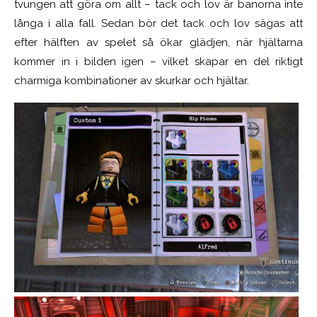
tvungen att göra om allt – tack och lov är banorna inte
långa i alla fall. Sedan bör det tack och lov sägas att
efter hälften av spelet så ökar glädjen, när hjältarna
kommer in i bilden igen – vilket skapar en del riktigt
charmiga kombinationer av skurkar och hjältar.