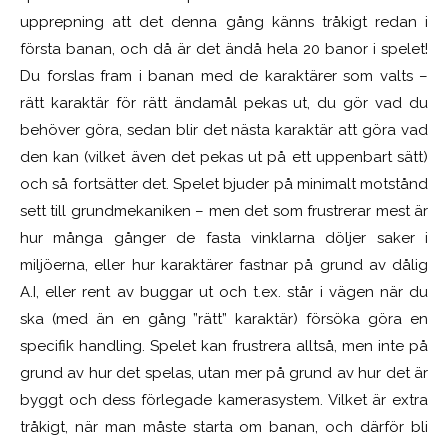
upprepning att det denna gång känns tråkigt redan i
första banan, och då är det ändå hela 20 banor i spelet!
Du forslas fram i banan med de karaktärer som valts –
rätt karaktär för rätt ändamål pekas ut, du gör vad du
behöver göra, sedan blir det nästa karaktär att göra vad
den kan (vilket även det pekas ut på ett uppenbart sätt)
och så fortsätter det. Spelet bjuder på minimalt motstånd
sett till grundmekaniken – men det som frustrerar mest är
hur många gånger de fasta vinklarna döljer saker i
miljöerna, eller hur karaktärer fastnar på grund av dålig
A.I, eller rent av buggar ut och t.ex. står i vägen när du
ska (med än en gång ”rätt” karaktär) försöka göra en
specifik handling. Spelet kan frustrera alltså, men inte på
grund av hur det spelas, utan mer på grund av hur det är
byggt och dess förlegade kamerasystem. Vilket är extra
tråkigt, när man måste starta om banan, och därför bli