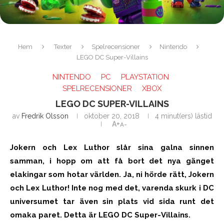
Hem
Texter
Spelrecensioner
Nintendo
LEGO DC Super-Villains
NINTENDO
PC
PLAYSTATION
SPELRECENSIONER
XBOX
LEGO DC SUPER-VILLAINS
av
Fredrik Olsson
oktober 20, 2018
4 minut(ers) lästid
A+
A-
Jokern och Lex Luthor slår sina galna sinnen
samman, i hopp om att få bort det nya gänget
elakingar som hotar världen. Ja, ni hörde rätt, Jokern
och Lex Luthor! Inte nog med det, varenda skurk i DC
universumet tar även sin plats vid sida runt det
omaka paret. Detta är LEGO DC Super-Villains.