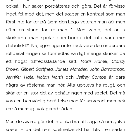
också i hur saker porträtteras och görs. Det är förvisso
inget fel med det, men det skapar en kontrast som man
först inte tänker på (som den Lego veteran man är), men
efter en stund tänker man ”- Men vänta, det är ju
skurkarna man spelar som…borde det inte vara mer
diaboliskt?”. Nä, egentligen inte, tack vare den underbara
rollbesättningen så förmedlas väldigt många skurkar på
ett högst tillfredsställande sätt.
Mark Hamill, Clancy
Brown, Gilbert Gottfried, James Marsden, John Barrowman,
Jennifer Hale, Nolan North
och
Jeffrey Comb
s är bara
några av rösterna man hör. Alla upplevs ha roligt, och
skänker en stor del av behållningen med spelet. Det må
vara en barnvänlig berättelse man får serverad, men ack
en så mumsigt välagerad sådan.
Men dessvärre går det inte lika bra att säga så om själva
spelet – då det rent spelmekaniskt har blivit en sådan