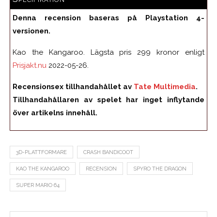
Denna recension baseras på Playstation 4-
versionen.
Kao the Kangaroo. Lägsta pris 299 kronor enligt
Prisjakt.nu
2022-05-26.
Recensionsex tillhandahållet av
Tate Multimedia
.
Tillhandahållaren av spelet har inget inflytande
över artikelns innehåll.
3D-PLATTFORMARE
CRASH BANDICOOT
KAO THE KANGAROO
RECENSION
SPYRO THE DRAGON
SUPER MARIO 64