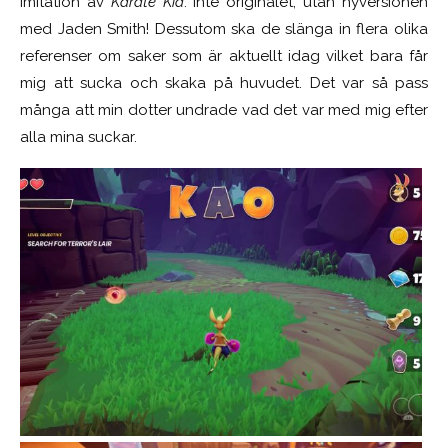
imitation av
Karate Kid
. Inte originalet, utan nyversionen
med Jaden Smith! Dessutom ska de slänga in flera olika
referenser om saker som är aktuellt idag vilket bara får
mig att sucka och skaka på huvudet. Det var så pass
många att min dotter undrade vad det var med mig efter
alla mina suckar.