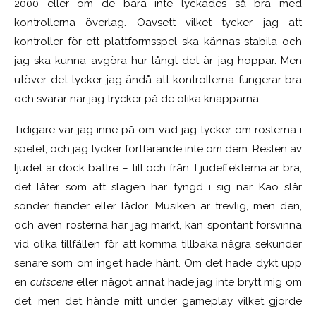
2000 eller om de bara inte lyckades så bra med
kontrollerna överlag. Oavsett vilket tycker jag att
kontroller för ett plattformsspel ska kännas stabila och
jag ska kunna avgöra hur långt det är jag hoppar. Men
utöver det tycker jag ändå att kontrollerna fungerar bra
och svarar när jag trycker på de olika knapparna.
Tidigare var jag inne på om vad jag tycker om rösterna i
spelet, och jag tycker fortfarande inte om dem. Resten av
ljudet är dock bättre – till och från. Ljudeffekterna är bra,
det låter som att slagen har tyngd i sig när Kao slår
sönder fiender eller lådor. Musiken är trevlig, men den,
och även rösterna har jag märkt, kan spontant försvinna
vid olika tillfällen för att komma tillbaka några sekunder
senare som om inget hade hänt. Om det hade dykt upp
en
cutscene
eller något annat hade jag inte brytt mig om
det, men det hände mitt under gameplay vilket gjorde