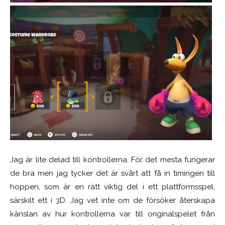
Jag är lite delad till kontrollerna. För det mesta fungerar
de bra men jag tycker det är svårt att få in timingen till
hoppen, som är en rätt viktig del i ett plattformsspel,
särskilt ett i 3D. Jag vet inte om de försöker återskapa
känslan av hur kontrollerna var till originalspelet från