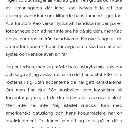
ingen tid utan säger till Kao att gå in i en grotta och klara
av utmaningarna där inne. Kao lyckas hitta ett par
boxningshandskar som tillhörde hans far inne i grottan.
Alla förutom Kao verkar tycka att handskarna bär på en
förbannelse och att han inte ska ha på sig dem, men Kao
börjar höra röster från handskarna. Kanske fungerar de
bättre för honom? Tiden får avgöra, nu ska han hitta sin
syster, och kanske även sin far.
Jag är ledsen, men jag måste bara avbryta mig själv här
och säga att jag avskyr rösterna i det här spelet. Eller, inte
rösterna i sig, utan accenterna de har gett karaktärerna.
Om man har djur från Australien som karaktärer så
förväntar jag mig att de ska ha en australiensisk dialekt.
Men inte här inte! Nej, istället snackar Kao med
amerikanskt gatuslang och hans koalamästare har en
asiatisk accent. Det känns som att jag kollar på en dålig