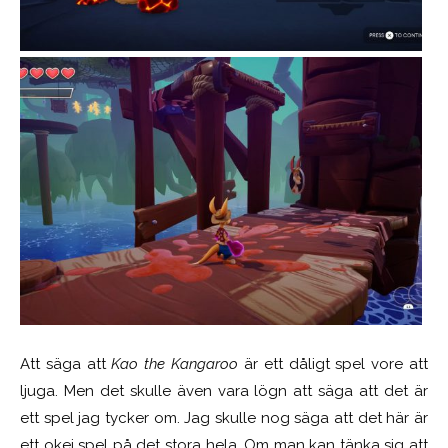
Att säga att
Kao the Kangaroo
är ett dåligt spel vore att
ljuga. Men det skulle även vara lögn att säga att det är
ett spel jag tycker om. Jag skulle nog säga att det här är
ett okej spel på det stora hela. Om man kan tänka sig att