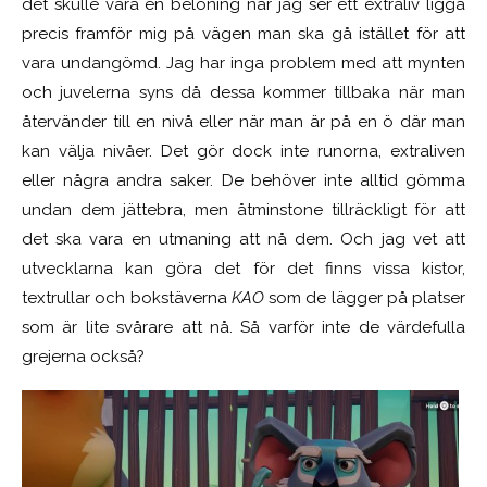
det skulle vara en belöning när jag ser ett extraliv ligga
precis framför mig på vägen man ska gå istället för att
vara undangömd. Jag har inga problem med att mynten
och juvelerna syns då dessa kommer tillbaka när man
återvänder till en nivå eller när man är på en ö där man
kan välja nivåer. Det gör dock inte runorna, extraliven
eller några andra saker. De behöver inte alltid gömma
undan dem jättebra, men åtminstone tillräckligt för att
det ska vara en utmaning att nå dem. Och jag vet att
utvecklarna kan göra det för det finns vissa kistor,
textrullar och bokstäverna
KAO
som de lägger på platser
som är lite svårare att nå. Så varför inte de värdefulla
grejerna också?