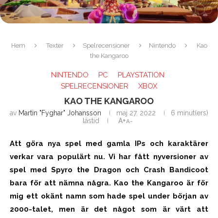
Hem
Texter
Spelrecensioner
Nintendo
Kao
the Kangaroo
NINTENDO
PC
PLAYSTATION
SPELRECENSIONER
XBOX
KAO THE KANGAROO
av
Martin "Fyghar" Johansson
maj 27, 2022
6 minut(ers)
lästid
A+
A-
Att göra nya spel med gamla IPs och karaktärer
verkar vara populärt nu. Vi har fått nyversioner av
spel med Spyro the Dragon och Crash Bandicoot
bara för att nämna några. Kao the Kangaroo är för
mig ett okänt namn som hade spel under början av
2000-talet, men är det något som är värt att