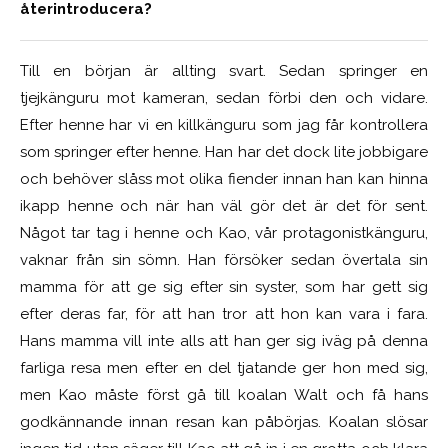
återintroducera?
Till en början är allting svart. Sedan springer en
tjejkänguru mot kameran, sedan förbi den och vidare.
Efter henne har vi en killkänguru som jag får kontrollera
som springer efter henne. Han har det dock lite jobbigare
och behöver slåss mot olika fiender innan han kan hinna
ikapp henne och när han väl gör det är det för sent.
Något tar tag i henne och Kao, vår protagonistkänguru,
vaknar från sin sömn. Han försöker sedan övertala sin
mamma för att ge sig efter sin syster, som har gett sig
efter deras far, för att han tror att hon kan vara i fara.
Hans mamma vill inte alls att han ger sig iväg på denna
farliga resa men efter en del tjatande ger hon med sig,
men Kao måste först gå till koalan Walt och få hans
godkännande innan resan kan påbörjas. Koalan slösar