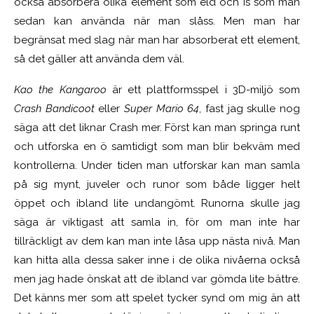
också absorbera olika element som eld och is som man
sedan kan använda när man slåss. Men man har
begränsat med slag när man har absorberat ett element,
så det gäller att använda dem väl.
Kao the Kangaroo
är ett plattformsspel i 3D-miljö som
Crash Bandicoot
eller
Super Mario 64
, fast jag skulle nog
säga att det liknar Crash mer. Först kan man springa runt
och utforska en ö samtidigt som man blir bekväm med
kontrollerna. Under tiden man utforskar kan man samla
på sig mynt, juveler och runor som både ligger helt
öppet och ibland lite undangömt. Runorna skulle jag
säga är viktigast att samla in, för om man inte har
tillräckligt av dem kan man inte låsa upp nästa nivå. Man
kan hitta alla dessa saker inne i de olika nivåerna också
men jag hade önskat att de ibland var gömda lite bättre.
Det känns mer som att spelet tycker synd om mig än att