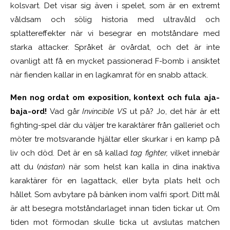
kolsvart. Det visar sig även i spelet, som är en extremt
våldsam och sölig historia med ultravåld och
splattereffekter när vi besegrar en motståndare med
starka attacker. Språket är ovårdat, och det är inte
ovanligt att få en mycket passionerad F-bomb i ansiktet
när fienden kallar in en lagkamrat för en snabb attack.
Men nog ordat om exposition, kontext och fula aja-
baja-ord!
Vad går
Invincible VS
ut på? Jo, det här är ett
fighting-spel där du väljer tre karaktärer från galleriet och
möter tre motsvarande hjältar eller skurkar i en kamp på
liv och död. Det är en så kallad
tag fighter,
vilket innebär
att du (
nästan
) när som helst kan kalla in dina inaktiva
karaktärer för en lagattack, eller byta plats helt och
hållet. Som avbytare på bänken inom valfri sport. Ditt mål
är att besegra motståndarlaget innan tiden tickar ut. Om
tiden mot förmodan skulle ticka ut avslutas matchen