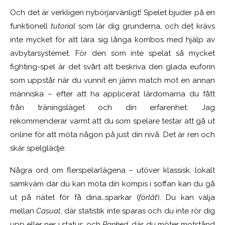
Och det är verkligen nybörjarvänligt! Spelet bjuder på en
funktionell
tutorial
som lär dig grunderna, och det krävs
inte mycket för att lära sig långa kombos med hjälp av
avbytarsystemet. För den som inte spelat så mycket
fighting-spel är det svårt att beskriva den glada euforin
som uppstår när du vunnit en jämn match mot en annan
människa – efter att ha applicerat lärdomarna du fått
från träningsläget och din erfarenhet. Jag
rekommenderar varmt att du som spelare testar att gå ut
online för att möta någon på just din nivå. Det är ren och
skär spelglädje.
Några ord om flerspelarlägena – utöver klassisk, lokalt
samkväm där du kan möta din kompis i soffan kan du gå
ut på nätet för få dina…sparkar (
förlåt
). Du kan välja
mellan
Casual
, där statistik inte sparas och du inte rör dig
upp eller ner i status, och
Ranked
, där du möter motstånd