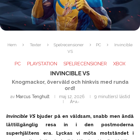
Hem
Texter
Spelrecensioner
PC
Invincible
VS
PC
PLAYSTATION
SPELRECENSIONER
XBOX
INVINCIBLE VS
Knogmackor, övervåld och hinkvis med runda
ord!
av
Marcus Tenghult
maj 12, 2026
9 minut(ers) lästid
A+
A-
Invincible VS
bjuder på en våldsam, snabb men ändå
lättillgänglig resa in i den postmoderna
superhjältens era. Lyckas vi möta motståndet i