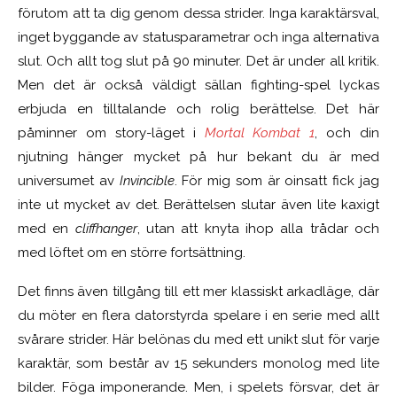
förutom att ta dig genom dessa strider. Inga karaktärsval,
inget byggande av statusparametrar och inga alternativa
slut. Och allt tog slut på 90 minuter. Det är under all kritik.
Men det är också väldigt sällan fighting-spel lyckas
erbjuda en tilltalande och rolig berättelse. Det här
påminner om story-läget i
Mortal Kombat 1
, och din
njutning hänger mycket på hur bekant du är med
universumet av
Invincible
. För mig som är oinsatt fick jag
inte ut mycket av det. Berättelsen slutar även lite kaxigt
med en
cliffhanger
, utan att knyta ihop alla trådar och
med löftet om en större fortsättning.
Det finns även tillgång till ett mer klassiskt arkadläge, där
du möter en flera datorstyrda spelare i en serie med allt
svårare strider. Här belönas du med ett unikt slut för varje
karaktär, som består av 15 sekunders monolog med lite
bilder. Föga imponerande. Men, i spelets försvar, det är