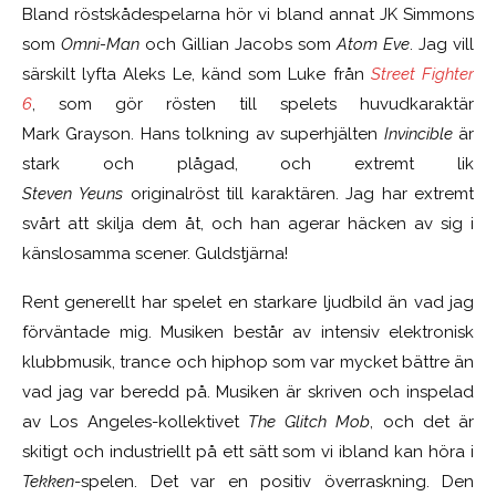
Bland röstskådespelarna hör vi bland annat JK Simmons
som
Omni-Man
och Gillian Jacobs som
Atom Eve
. Jag vill
särskilt lyfta Aleks Le, känd som Luke från
Street Fighter
6
, som gör rösten till spelets huvudkaraktär
Mark Grayson. Hans tolkning av superhjälten
Invincible
är
stark och plågad, och extremt lik
Steven Yeuns
originalröst till karaktären. Jag har extremt
svårt att skilja dem åt, och han agerar häcken av sig i
känslosamma scener. Guldstjärna!
Rent generellt har spelet en starkare ljudbild än vad jag
förväntade mig. Musiken består av intensiv elektronisk
klubbmusik, trance och hiphop som var mycket bättre än
vad jag var beredd på. Musiken är skriven och inspelad
av Los Angeles-kollektivet
The Glitch Mob
, och det är
skitigt och industriellt på ett sätt som vi ibland kan höra i
Tekken
-spelen. Det var en positiv överraskning. Den