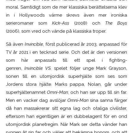
moral. Samtidigt som de mer klassiska berättelserna klev
in i Hollywoods värme skrevs även mer ironiska
serieromaner som
Kick-Ass
(2008) och
The Boys
(2006), som vred och vände på klassiska troper.
Så även
Invincible
, först publicerad år 2003, anpassad för
TV år 2021 i en tecknad serie. Och det är den versionen
som här anpassats till ett spel i fighting-
genren,
Invincible VS.
spelet följer unge Mark Grayson,
sonen till en utomjordisk superhjälte som ses som
Jordens stora hjälte. Marks pappa, Nolan, går under
superhjältenamnet
Omni-Man
, och han ser upp till sin far.
Men en vacker dag avslöjar
Omni-Man
sina sanna färger
då han massakrerar sitt egna lag och otaliga civilister,
eftersom han egentligen är en dubbelagent för en ond
utomjordisk planetregim. När Mark ser detta vänder han
ryggen åt sin far och väljer att bekämpa honom, och att