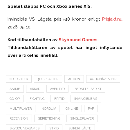
Spelet släpps PC och Xbox Series X|S.
Invincible VS. Lägsta pris 518 kronor enligt
Prisjakt.nu
2026-05-10.
Kod tillhandahållen av
Skybound Games
.
Tillhandahållaren av spelet har inget inflytande
över artikelns innehåll.
2D FIGHTER
3D SPLATTER
ACTION
ACTIONÄVENTYR
ANIME
ARKAD
ÄVENTYR
BERÄTTELSERIKT
CO-OP
FIGHTING
FRITID
INVINCIBLE VS
MULTIPLAYER
NÖRDLIV
ONLINE
PVP
RECENSION
SERIETIDNING
SINGLEPLAYER
SKYBOUND GAMES
STRID
SUPERHJÄLTE