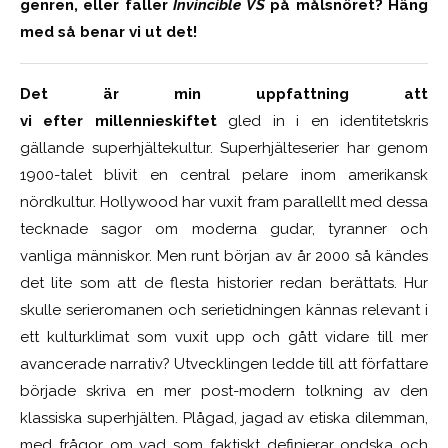
genren, eller faller
Invincible VS
på målsnöret? Häng
med så benar vi ut det!
Det är min uppfattning att
vi efter millennieskiftet
gled in i en identitetskris
gällande superhjältekultur. Superhjälteserier har genom
1900-talet blivit en central pelare inom amerikansk
nördkultur. Hollywood har vuxit fram parallellt med dessa
tecknade sagor om moderna gudar, tyranner och
vanliga människor. Men runt början av år 2000 så kändes
det lite som att de flesta historier redan berättats. Hur
skulle serieromanen och serietidningen kännas relevant i
ett kulturklimat som vuxit upp och gått vidare till mer
avancerade narrativ? Utvecklingen ledde till att författare
började skriva en mer post-modern tolkning av den
klassiska superhjälten. Plågad, jagad av etiska dilemman,
med frågor om vad som faktiskt definierar ondska och