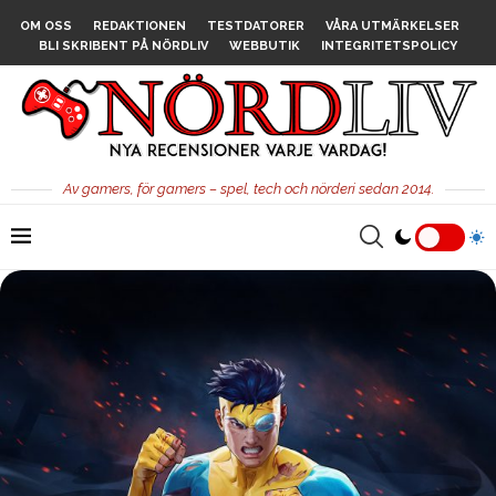
OM OSS
REDAKTIONEN
TESTDATORER
VÅRA UTMÄRKELSER
BLI SKRIBENT PÅ NÖRDLIV
WEBBUTIK
INTEGRITETSPOLICY
Av gamers, för gamers – spel, tech och nörderi sedan 2014.