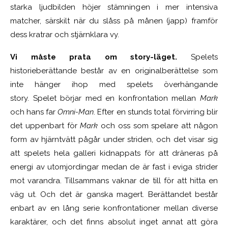
starka ljudbilden höjer stämningen i mer intensiva
matcher, särskilt när du slåss på månen (japp) framför
dess kratrar och stjärnklara vy.
Vi måste prata om story-läget.
Spelets
historieberättande består av en originalberättelse som
inte hänger ihop med spelets överhängande
story. Spelet börjar med en konfrontation mellan
Mark
och hans far
Omni-Man
. Efter en stunds total förvirring blir
det uppenbart för
Mark
och oss som spelare att någon
form av hjärntvätt pågår under striden, och det visar sig
att spelets hela galleri kidnappats för att dräneras på
energi av utomjordingar medan de är fast i eviga strider
mot varandra. Tillsammans vaknar de till för att hitta en
väg ut. Och det är ganska magert. Berättandet består
enbart av en lång serie konfrontationer mellan diverse
karaktärer, och det finns absolut inget annat att göra