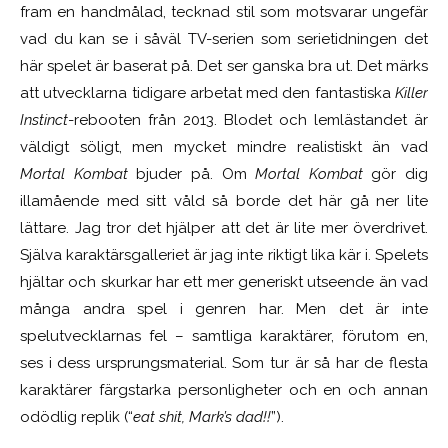
fram en handmålad, tecknad stil som motsvarar ungefär
vad du kan se i såväl TV-serien som serietidningen det
här spelet är baserat på. Det ser ganska bra ut. Det märks
att utvecklarna tidigare arbetat med den fantastiska
Killer
Instinct
-rebooten från 2013. Blodet och lemlästandet är
väldigt söligt, men mycket mindre realistiskt än vad
Mortal Kombat
bjuder på. Om
Mortal Kombat
gör dig
illamående med sitt våld så borde det här gå ner lite
lättare. Jag tror det hjälper att det är lite mer överdrivet.
Själva karaktärsgalleriet är jag inte riktigt lika kär i. Spelets
hjältar och skurkar har ett mer generiskt utseende än vad
många andra spel i genren har. Men det är inte
spelutvecklarnas fel – samtliga karaktärer, förutom en,
ses i dess ursprungsmaterial. Som tur är så har de flesta
karaktärer färgstarka personligheter och en och annan
odödlig replik (“
eat shit, Mark’s dad!!
”).