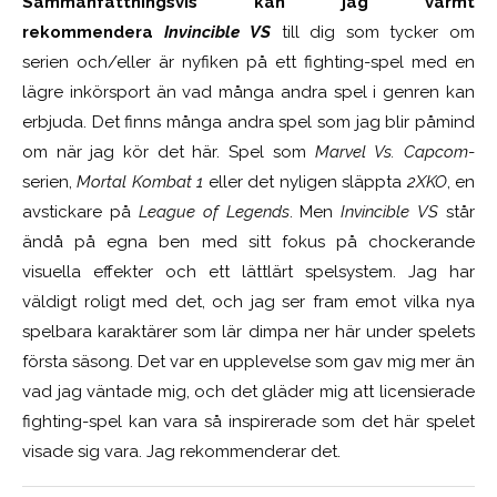
Sammanfattningsvis kan jag varmt
rekommendera
Invincible VS
till dig som tycker om
serien och/eller är nyfiken på ett fighting-spel med en
lägre inkörsport än vad många andra spel i genren kan
erbjuda. Det finns många andra spel som jag blir påmind
om när jag kör det här. Spel som
Marvel Vs. Capcom
-
serien,
Mortal Kombat 1
eller det nyligen släppta
2XKO
, en
avstickare på
League of Legends
. Men
Invincible VS
står
ändå på egna ben med sitt fokus på chockerande
visuella effekter och ett lättlärt spelsystem. Jag har
väldigt roligt med det, och jag ser fram emot vilka nya
spelbara karaktärer som lär dimpa ner här under spelets
första säsong. Det var en upplevelse som gav mig mer än
vad jag väntade mig, och det gläder mig att licensierade
fighting-spel kan vara så inspirerade som det här spelet
visade sig vara. Jag rekommenderar det.