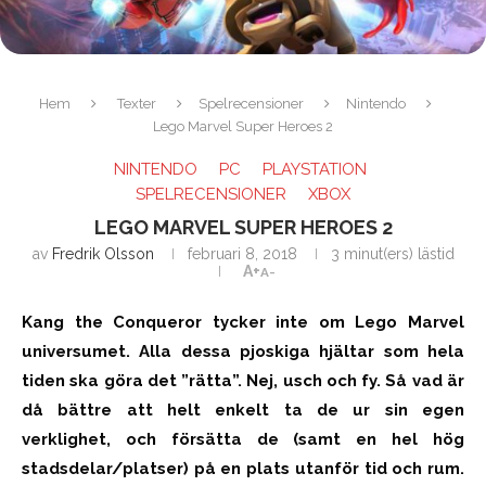
Hem
Texter
Spelrecensioner
Nintendo
Lego Marvel Super Heroes 2
NINTENDO
PC
PLAYSTATION
SPELRECENSIONER
XBOX
LEGO MARVEL SUPER HEROES 2
av
Fredrik Olsson
februari 8, 2018
3 minut(ers) lästid
A+
A-
Kang the Conqueror tycker inte om Lego Marvel
universumet. Alla dessa pjoskiga hjältar som hela
tiden ska göra det ”rätta”. Nej, usch och fy. Så vad är
då bättre att helt enkelt ta de ur sin egen
verklighet, och försätta de (samt en hel hög
stadsdelar/platser) på en plats utanför tid och rum.