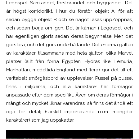
Legospel. Samlandet, förstörandet och byggandet. Det
är högst korridorlikt, i hur du förstör objekt A, för att
sedan bygga objekt B och se något låsas upp/öppnas,
och sedan börja om igen. Det är kärnan i Legospel, och
har egentligen gjorts sedan deras begynnelse. Men det
görs bra, och det görs underhållande. Det enorma galleri
av karaktärer tillsammans med hela sjutton olika Marvel
platser (allt från forna Egypten, Hydras rike, Lemuria,
Manhattan, medeltida England med flera) gör det till ett
veritabelt smörgåsbord av upplevelser. Pussel på pussel
finns i miljöerna, och alla karaktärer har förmågor
anpassade efter dem specifikt. Även om deras förmågor i
mångt och mycket liknar varandras, så finns det ändå ett
öga för detalj (särskilt imponerande i.o.m. mängder
karaktärer) som jag uppskattar.