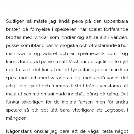
Slutligen så måste jag ändå peka på den uppenbara
bristen på förnyelse i spelserien, när spelet fortfarande
brottas med vinklar som hindrar dig att se allt i världen,
pussel som ibland känns ologiska och oförklarande (i hur
man ska ta sig vidare) och en spelmekanik som i sig
känns föråldrad på vissa sätt. Visst har de skjutit in lite nytt
i detta spel; det finns t.ex. ett fyrspelarläge där man kan
spela mot och med varandra i lag, men ändå känns det
ärligt talat girigt och framförallt slött från utvecklarna att
mala ut samma omskinnade innehåll gång på gång. Det
funkar säkerligen för de inbitna fansen, men för andra
spelare så blir det lätt bara ytterligare ett Legospel i
mängden.
Någonstans önskar jag bara att de vågar testa något