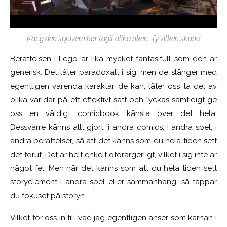
Kang den spjuvern har tagit olika riken….fy vilken skurk!
Berättelsen i Lego är lika mycket fantasifull som den är
generisk. Det låter paradoxalt i sig, men de slänger med
egentligen varenda karaktär de kan, låter oss ta del av
olika världar på ett effektivt sätt och lyckas samtidigt ge
oss en väldigt comicbook känsla över det hela.
Dessvärre känns allt gjort; i andra comics, i andra spel, i
andra berättelser, så att det känns som du hela tiden sett
det förut. Det är helt enkelt oförargerligt, vilket i sig inte är
något fel. Men när det känns som att du hela tiden sett
storyelement i andra spel eller sammanhang, så tappar
du fokuset på storyn.
Vilket för oss in till vad jag egentligen anser som kärnan i