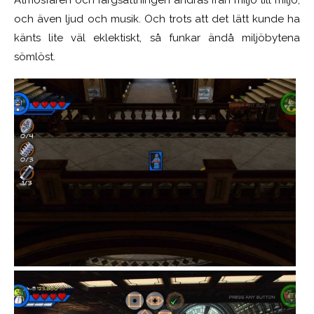
Atmosfären och färgsättningen ändras från miljö till miljö,
och även ljud och musik. Och trots att det lätt kunde ha
känts lite väl eklektiskt, så funkar ändå miljöbytena
sömlöst.