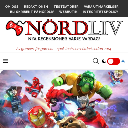
OM OSS
REDAKTIONEN
TESTDATORER
VÅRA UTMÄRKELSER
BLI SKRIBENT PÅ NÖRDLIV
WEBBUTIK
INTEGRITETSPOLICY
Av gamers, för gamers – spel, tech och nörderi sedan 2014.