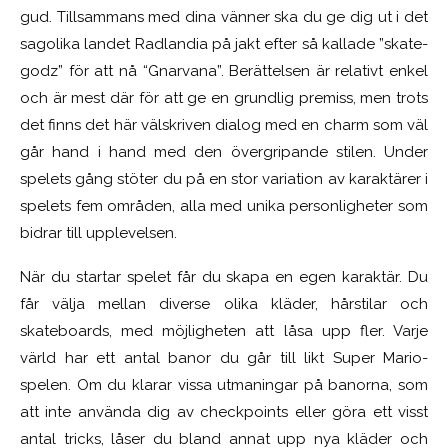
gud. Tillsammans med dina vänner ska du ge dig ut i det
sagolika landet Radlandia på jakt efter så kallade ”skate-
godz” för att nå “Gnarvana”. Berättelsen är relativt enkel
och är mest där för att ge en grundlig premiss, men trots
det finns det här välskriven dialog med en charm som väl
går hand i hand med den övergripande stilen. Under
spelets gång stöter du på en stor variation av karaktärer i
spelets fem områden, alla med unika personligheter som
bidrar till upplevelsen.
När du startar spelet får du skapa en egen karaktär. Du
får välja mellan diverse olika kläder, hårstilar och
skateboards, med möjligheten att låsa upp fler. Varje
värld har ett antal banor du går till likt Super Mario-
spelen. Om du klarar vissa utmaningar på banorna, som
att inte använda dig av checkpoints eller göra ett visst
antal tricks, låser du bland annat upp nya kläder och