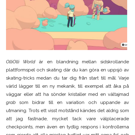
OlliOlli World
är en blandning mellan sidskrollande
plattformspel och skating där du kan göra en uppsjö av
skating-tricks medan du tar dig från start till mål. Varje
värld lägger till en ny mekanik, till exempel att åka på
väggar eller att ha sönder kristaller med en vältajmad
grab
som bidrar till en variation och uppande av
utmaning. Trots ett visst motstånd kändes det aldrig som
att jag fastnade, mycket tack vare välplacerade
checkpoints, men även en tydlig respons i kontrollerna
som gjorde att alla misstag tydligt var mitt egna fel och