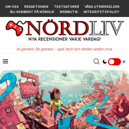
OM OSS
REDAKTIONEN
TESTDATORER
VÅRA UTMÄRKELSER
BLI SKRIBENT PÅ NÖRDLIV
WEBBUTIK
INTEGRITETSPOLICY
Av gamers, för gamers – spel, tech och nörderi sedan 2014.