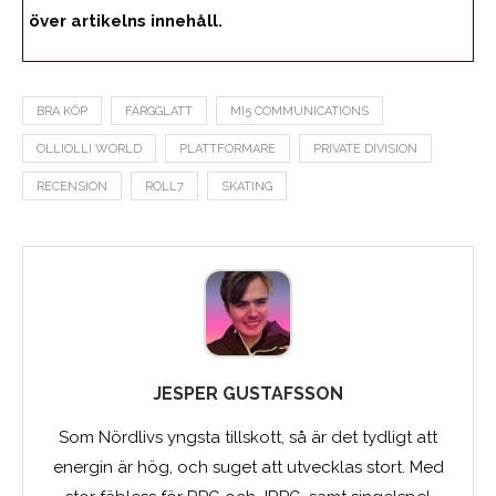
över artikelns innehåll.
BRA KÖP
FÄRGGLATT
MI5 COMMUNICATIONS
OLLIOLLI WORLD
PLATTFORMARE
PRIVATE DIVISION
RECENSION
ROLL7
SKATING
JESPER GUSTAFSSON
Som Nördlivs yngsta tillskott, så är det tydligt att
energin är hög, och suget att utvecklas stort. Med