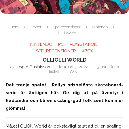
Hem
Texter
Spelrecensioner
Nintendo
OlliOlli World
NINTENDO
PC
PLAYSTATION
SPELRECENSIONER
XBOX
OLLIOLLI WORLD
av
Jesper Gustafsson
februari 3, 2022
3 minut(ers)
lästid
A+
A-
Det tredje spelet i Roll7s prisbelönta skateboard-
serie är äntligen här. Ge dig ut på äventyr i
Radlandia och bli en skating-gud folk sent kommer
glömma!
Målet i OlliOlli World är bokstavligt talat att bli en skating-