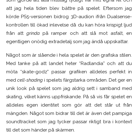
att jag hela tiden blev bättre på spelet. Eftersom jag
körde PS5-versionen bidrog 3D-audion ifrån Dualsense-
kontrollen till ökad inlevelse då du kan höra krispigt ljud
från att
grinda
på ramper och att slå mot asfalt, en
egentligen onödig extradetalj som jag ändå uppskattar.
Något som är slående i hela spelet är den grafiska stilen.
Med tanke på att landet heter “Radlandia” och att du
möta “skate-godz” passar grafiken alldeles perfekt in
med
cell-shading
i spelets färgstarka områden. Det ger en
unik look på spelet som jag aldrig sett i samband med
skating, vilket känns uppfriskande. På så vis får spelet en
alldeles egen identitet som gör att det står ut från
mängden. Något som bidrar till det är även det pampiga
soundtracket som jag tycker passar riktigt bra i kontext
till det som händer på skärmen.