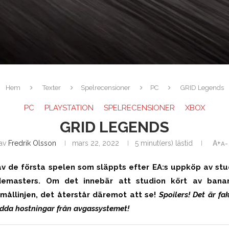
Hem
Texter
Spelrecensioner
PC
GRID Legends
PC
PLAYSTATION
SPELRECENSIONER
XBOX
GRID LEGENDS
av
Fredrik Olsson
mars 22, 2022
5 minut(ers) lästid
A+
A-
v de första spelen som släppts efter EA:s uppköp av stu
odemasters. Om det innebär att studion kört av banan
ållinjen, det återstår däremot att se!
Spoilers! Det är fak
dda hostningar från avgassystemet!