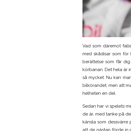
Vad som däremot faller
med skådisar som för 
berättelse som får dig
körbanan. Det hela är i
så mycket. Nu kan man l
bilkörandet, men att m
helheten en del.
Sedan har vi spelets me
de är, med tanke på de
känsla som dessvärre p
att de nästan förde in