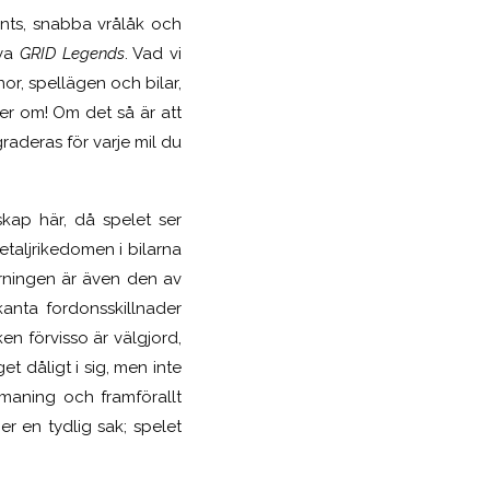
ents, snabba vrålåk och
nya
GRID Legends
. Vad vi
nor, spellägen och bilar,
ger om! Om det så är att
aderas för varje mil du
kap här, då spelet ser
etaljrikedomen i bilarna
körningen är även den av
anta fordonsskillnader
n förvisso är välgjord,
t dåligt i sig, men inte
tmaning och framförallt
er en tydlig sak; spelet