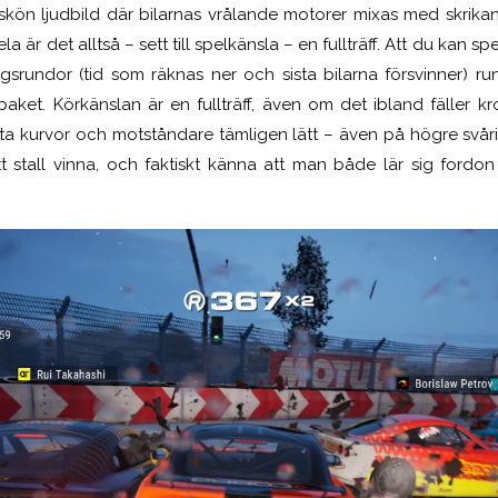
 skön ljudbild där bilarnas vrålande motorer mixas med skri
ela är det alltså – sett till spelkänsla – en fullträff. Att du kan 
ingsrundor (tid som räknas ner och sista bilarna försvinner) run
paket. Körkänslan är en fullträff, även om det ibland fäller k
 kurvor och motståndare tämligen lätt – även på högre svårig
itt stall vinna, och faktiskt känna att man både lär sig ford