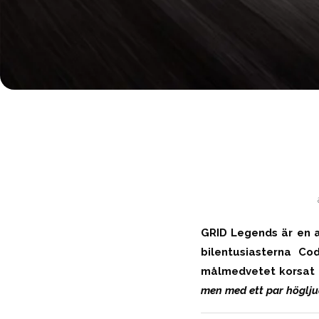
GRID Legends är en a
bilentusiasterna C
målmedvetet korsat m
men med ett par höglju