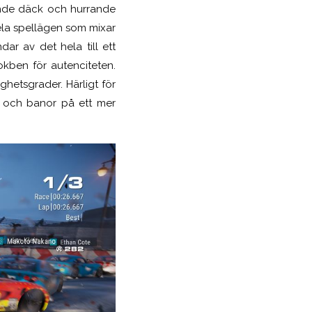
kande däck och hurrande
spela spellägen som mixar
dar av det hela till ett
rokben för autenciteten.
hetsgrader. Härligt för
on och banor på ett mer