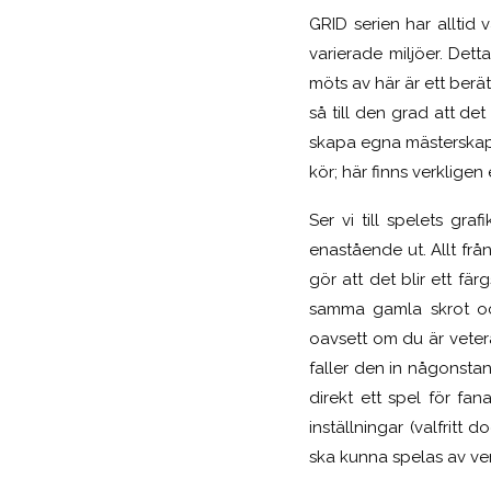
GRID serien har alltid 
varierade miljöer. Det
möts av här är ett berät
så till den grad att de
skapa egna mästerskap 
kör; här finns verkligen
Ser vi till spelets g
enastående ut. Allt frå
gör att det blir ett fä
samma gamla skrot och
oavsett om du är veter
faller den in någonstan
direkt ett spel för fa
inställningar (valfritt 
ska kunna spelas av ve