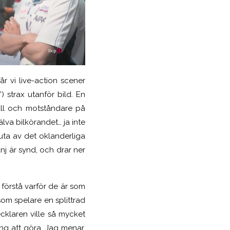
r vi live-action scener
n
’) strax utanför bild. En
tall och motståndare på
lva bilkörandet… ja inte
juta av det oklanderliga
j är synd, och drar ner
 förstå varför de är som
om spelare en splittrad
cklaren ville så mycket
ng att göra. Jag menar,