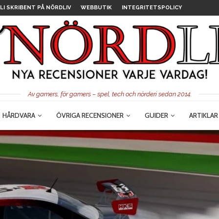
LI SKRIBENT PÅ NÖRDLIV
WEBBUTIK
INTEGRITETSPOLICY
Av gamers, för gamers – spel, tech och nörderi sedan 2014.
HÅRDVARA
ÖVRIGA RECENSIONER
GUIDER
ARTIKLAR