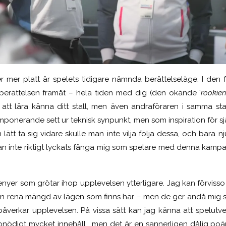
 mer platt är spelets tidigare nämnda berättelseläge. I den få
berättelsen framåt – hela tiden med dig (den okände ’
rookie
 att lära känna ditt stall, men även andraföraren i samma s
mponerande sett ur teknisk synpunkt, men som inspiration för sjä
ätt ta sig vidare skulle man inte vilja följa dessa, och bara n
an inte riktigt lyckats fånga mig som spelare med denna kampan
nyer som grötar ihop upplevelsen ytterligare. Jag kan förvisso
n rena mängd av lägen som finns här – men de ger ändå mig s
åverkar upplevelsen. På vissa sätt kan jag känna att spelutve
 onödigt mycket innehåll… men det är en sannerligen dålig poä