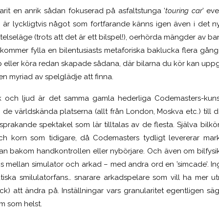
varit en anrik sådan fokuserad på asfaltstunga ’
touring car
’ ev
ta är lyckligtvis något som fortfarande känns igen även i det 
telseläge (trots att det är ett bilspel!), oerhörda mängder av ba
t kommer fylla en bilentusiasts metaforiska baklucka flera gån
eller köra redan skapade sådana, där bilarna du kör kan uppgr
 en myriad av spelglädje att finna.
rafik och ljud är det samma gamla hederliga Codemasters-kuns
n de världskända platserna (allt från London, Moskva etc.) till d
rgsprakande spektakel som lär tilltalas av de flesta. Själva bil
 korn som tidigare, då Codemasters tydligt levererar mark
an bakom handkontrollen eller nybörjare. Och även om bilfysike
s mellan simulator och arkad – med andra ord en ’simcade’. Inge
natiska smilulatorfans… snarare arkadspelare som vill ha mer u
dock) att ändra på.
Inställningar vars granularitet egentligen säg
m som helst.