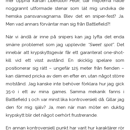
mer öppna kartan
Liberation Peak
, där miljöerna hade
noggrannt utformade stenar som lät mig undvika de
hemska pansvarvagnarna. Blev det en sniper-fest? Ja.
Men vad annars förväntar man sig från Battlefield?!
När vi ändå är inne på snipers kan jag lyfta det enda
smärre problemet som jag upplevde:
“Sweet spot”
. Det
innebär att krypskyttsgevär får ett garanterat one-shot-
kill vid ett visst avstånd. En skicklig spelare som
positionerar sig rätt – ungefär 125 meter från fienden –
kan därmed pricka av dem en efter en, utan något större
motstånd. Jag kanske inte behöver förklara hur jag gick
35-0 i ett av mina games. Samma mekanik fanns i
Battlefield 1 och var minst lika kontroversiell då. Gillar jag
den för mig själv? Ja, men när man möter en duktig
krypskytt blir det något oerhört frustrerande.
En annan kontroversiell punkt har varit hur karaktärer rör