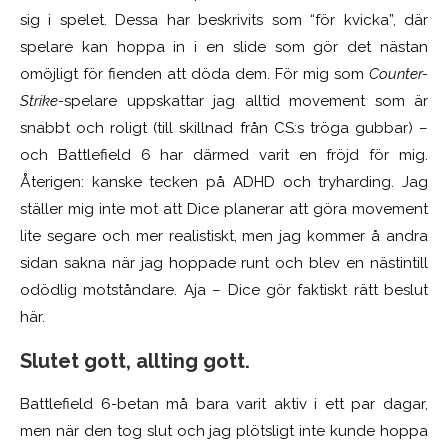
sig i spelet. Dessa har beskrivits som “för kvicka”, där
spelare kan hoppa in i en slide som gör det nästan
omöjligt för fienden att döda dem. För mig som
Counter-
Strike-
spelare uppskattar jag alltid movement som är
snabbt och roligt (till skillnad från CS:s tröga gubbar) –
och Battlefield 6 har därmed varit en fröjd för mig.
Återigen: kanske tecken på ADHD och tryharding. Jag
ställer mig inte mot att Dice planerar att göra movement
lite segare och mer realistiskt, men jag kommer å andra
sidan sakna när jag hoppade runt och blev en nästintill
odödlig motståndare. Aja – Dice gör faktiskt rätt beslut
här.
Slutet gott, allting gott.
Battlefield 6-betan må bara varit aktiv i ett par dagar,
men när den tog slut och jag plötsligt inte kunde hoppa