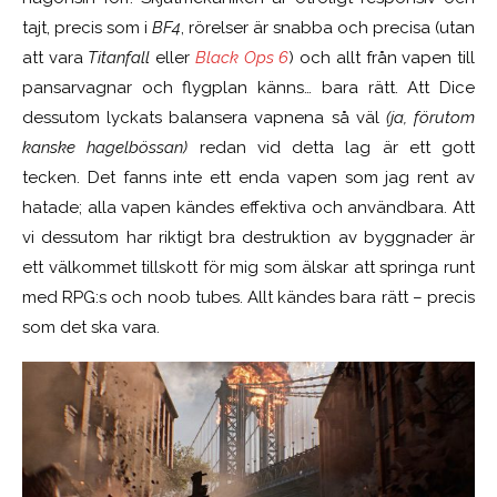
tajt, precis som i
BF4
, rörelser är snabba och precisa (utan
att vara
Titanfall
eller
Black Ops 6
) och allt från vapen till
pansarvagnar och flygplan känns… bara rätt. Att Dice
dessutom lyckats balansera vapnena så väl
(ja, förutom
kanske hagelbössan)
redan vid detta lag är ett gott
tecken. Det fanns inte ett enda vapen som jag rent av
hatade; alla vapen kändes effektiva och användbara. Att
vi dessutom har riktigt bra destruktion av byggnader är
ett välkommet tillskott för mig som älskar att springa runt
med RPG:s och noob tubes. Allt kändes bara rätt – precis
som det ska vara.