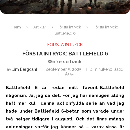
Hem
Artiklar
Första intryck
Första intryck:
Battlefield 6
FÖRSTA INTRYCK
FÖRSTA INTRYCK: BATTLEFIELD 6
We're so back.
av
Jim Bergdahl
september 5, 2025
4 minut(ers) lästid
A+
A-
Battlefield 6 är redan mitt favorit-Battlefield
någonsin. Ja, jag sa det. För jag har nämligen aldrig
haft mer kul i denna actionfyllda serie än vad jag
hade under Battlefield 6-betan som varade under
två helger tidigare i augusti. Och det finns många
anledningar varför jag känner så – varav vissa är