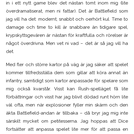
in i ett nytt game blev det nästan tomt inom mig (lite
överdramatiserat, men ni fattar). Det är Battlefield som
jag vill ha det: modernt, snabbt och oerhört kul. Time to
damage och time to kill är snabbare än tidigare spel,
krypskyttsgevären är nästan för kraftfulla och rörelser är
något överdrivna. Men vet ni vad – det är så jag vill ha
det.
Med fler och större kartor på väg är jag säker att spelet
kommer tillfredsställa dem som gillar att köra annat än
infantry, samtidigt som kartor anpassade för spelare som
mig också kvarstår. Visst kan Rush-spelläget få lite
förbättringar och visst har jag blivit dödad runt hörn lite
väl ofta, men när explosioner fyller min skärm och den
äkta Battlefield-andan är tillbaka – då bryr jag mig inte
särskilt mycket om petitesserna. Jag hoppas att Dice
fortsätter att anpassa spelet lite mer för att passa en