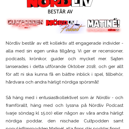
Nördliv består av ett kollektiv att engagerade individer -
alla med sin egen unika tillgång. Vi ger er recensioner,
podcasts, krönikor, guider och mycket mer. Sajten
lanserades i detta utförande Oktober 2018, och ger allt
för att ni ska kunna få en bättre inblick i spel, tillbehör,
hårdvara och andra härligt nördiga spörsmål!
Så häng med i entusiastkollektivet som är
Nördliv
- och
framförallt, häng med och lyssna på Nördliv Podcast
(varje söndag kl 15.00) eller någon av våra andra härligt
nördiga poddar, den nischade Cultpodden samt
populärfilmspodden Matiné!; alla finns där poddar finns!