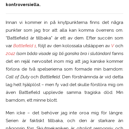
kontroversiella.
Innan vi kommer in på knytpunkterna finns det några
punkter som jag tror att alla kan komma överrens om.
“Battlefield är tillbaka” är ett av dem. Efter succén som
var
Battlefield 1
, följt av den kolossala utsläppen av
V
och
2042
(som båda visade sig bli ganska bra i slutändan)
fanns
det en rejäl nervositet inom mig att jag kanske kommer
förlora de två spelserierna som formade min barndom:
Call of Duty
och
Battlefield
. Den förstnämnda är vid detta
lag helt hjälplöst – men fy vad det skulle förstöra mig om
även Battlefield upplevde samma tragiska död. Min
barndom, ett minne blott.
Men icke – det behöver jag inte oroa mig för längre.
Serien är faktiskt tillbaka, och den är starkare än
någonsin förr. Skjutmekaniken är otroligt responsiv och