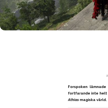
Forspoken lämnade m
fortfarande inte hel
Athias
magiska värld.