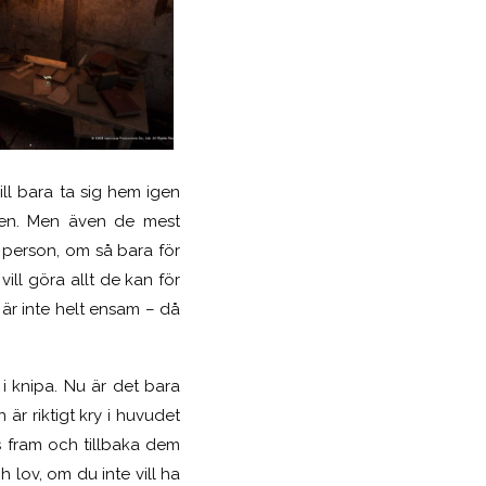
ill bara ta sig hem igen
den. Men även de mest
n person, om så bara för
vill göra allt de kan för
n är inte helt ensam – då
 knipa. Nu är det bara
är riktigt kry i huvudet
s fram och tillbaka dem
 lov, om du inte vill ha