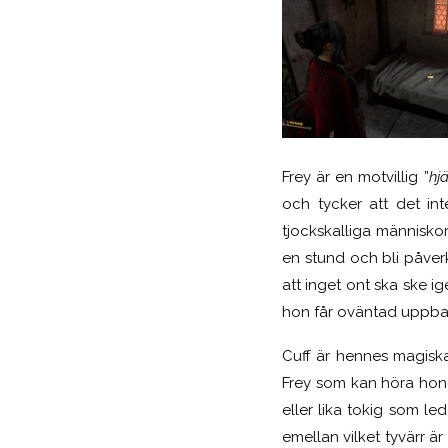
Frey är en motvillig ”
hj
och tycker att det i
tjockskalliga människor
en stund och bli påverka
att inget ont ska ske ig
hon får oväntad uppba
Cuff är hennes magisk
Frey som kan höra honom
eller lika tokig som l
emellan vilket tyvärr ä