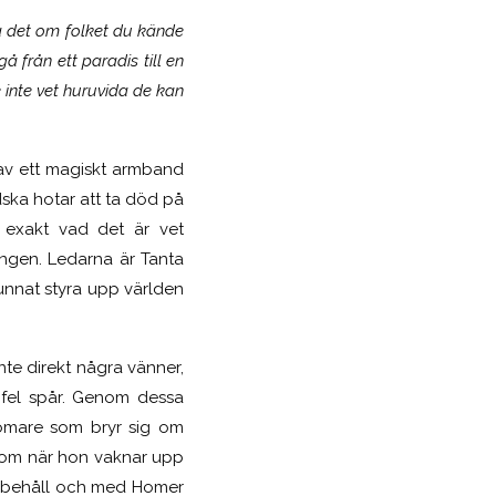
ta det om folket du kände
å från ett paradis till en
 inte vet huruvida de kan
av ett magiskt armband
dska hotar att ta död på
, exakt vad det är vet
ningen. Ledarna är Tanta
kunnat styra upp världen
nte direkt några vänner,
å fel spår. Genom dessa
domare som bryr sig om
ta om när hon vaknar upp
 i behåll och med Homer