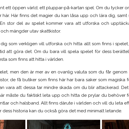
nt ett öppen värld; ett pluppar-på-kartan spel. Om du tycker o
r här. Här finns det magier du kan låsa upp och lära dig, samt
En stor del av spelet kommer vara att utforska och upptäck
och mängder utav skattkistor.
ör dig som verkligen vill utforska och hitta allt som finns i spe
 tid att göra det. Om du bara vill spela spelet för dess berätt
sta som finns att hitta i världen.
spelet, men den är mer av en ovanlig valuta som du får genom 
stor, de få butiker som finns här har bara saker som magiska f
an vara att dessa tar mindre skada om du blir attackerad. Det 
här måste du faktiskt leta upp och hitta de prylar du behöver f
ntlar och halsband. Allt finns därute i världen och vill du leta e
r dess historia kan du också göra det med minimalt letande.