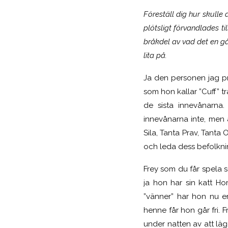
Föreställ dig hur skulle
plötsligt förvandlades ti
bråkdel av vad det en gå
lita på.
Ja den personen jag p
som hon kallar ”Cuff” t
de sista innevånarna.
innevånarna inte, men a
Sila, Tanta Prav, Tanta
och leda dess befolknin
Frey som du får spela s
ja hon har sin katt Ho
”vänner” har hon nu e
henne får hon går fri. 
under natten av att lä