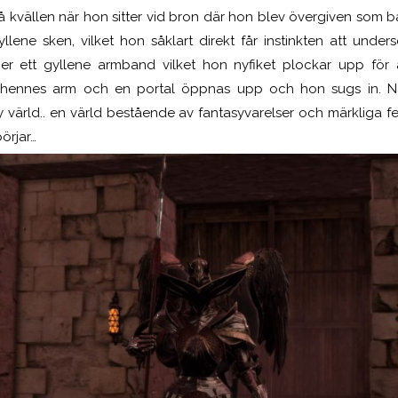
 kvällen när hon sitter vid bron där hon blev övergiven som bar
yllene sken, vilket hon såklart direkt får instinkten att unde
ger ett gyllene armband vilket hon nyfiket plockar upp för 
på hennes arm och en portal öppnas upp och hon sugs in. När
ny värld.. en värld bestående av fantasyvarelser och märkliga 
örjar…