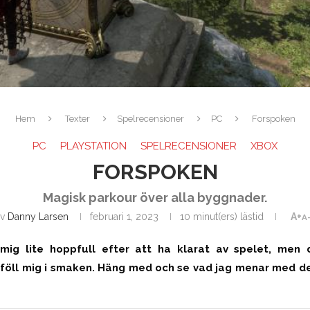
Hem
Texter
Spelrecensioner
PC
Forspoken
PC
PLAYSTATION
SPELRECENSIONER
XBOX
FORSPOKEN
Magisk parkour över alla byggnader.
av
Danny Larsen
februari 1, 2023
10 minut(ers) lästid
A+
A
ig lite hoppfull efter att ha klarat av spelet, men
t föll mig i smaken. Häng med och se vad jag menar med de