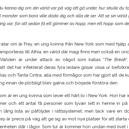
 du känna dig om din värld var på väg att gå under, hur skulle du 
ll monster som bara ville döda dig och alla de ser. Att se sin värld g
ng var, för att sedan få ett glimmer av hopp, men ett hopp som de
ratar om är Frey, en ung kvinna från New York som med hjälp 
ransporteras till Athia, en värld där magi finns men också en on
 Världen är under attack av något som kallas ”
The Break
”
tt det har infekterat deras fyra ledare gissar vissa ur befolk
 Olas och Tanta Cintra, alla med förmågor som har gjort att de 
g innan de plötsligt blev galna och började förstöra den.
om är en ung kvinna som lever ett hårt liv i New York. Hon har i
mer och ett antal få personer som tyvärr lett in henne in p
n lång lista av påföljder i rättssystemet, men tack vare en 
Frey är precis på väg att ge sig av mot nya platser för att star
genheten står i lågor. Som tur är kommer hon undan med livet