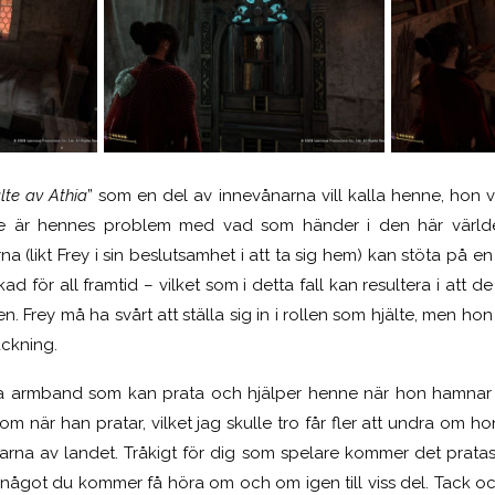
älte av Athia
” som en del av innevånarna vill kalla henne, hon v
nte är hennes problem med vad som händer i den här värl
na (likt Frey i sin beslutsamhet i att ta sig hem) kan stöta på e
d för all framtid – vilket som i detta fall kan resultera i att de 
en. Frey må ha svårt att ställa sig in i rollen som hjälte, men ho
ckning.
a armband som kan prata och hjälper henne när hon hamnar i
 när han pratar, vilket jag skulle tro får fler att undra om hon 
edarna av landet. Tråkigt för dig som spelare kommer det prata
r något du kommer få höra om och om igen till viss del. Tack och