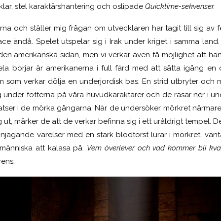
lar, stel karaktärshantering och oslipade
Quicktime-sekvenser.
ikerna och ställer mig frågan om utvecklaren har tagit till sig 
race ändå.
Spelet utspelar sig i Irak under kriget i samma land. 
den amerikanska sidan, men vi verkar även få möjlighet att hante
la börjar är amerikanerna i full färd med att sätta igång en
 som verkar dölja en underjordisk bas. En strid utbryter och m
under fötterna på våra huvudkaraktärer och de rasar ner i un
atser i de mörka gångarna. När de undersöker mörkret närmare 
 ut, märker de att de verkar befinna sig i ett uråldrigt tempel.
njagande varelser med en stark blodtörst lurar i mörkret, väntan
människa att kalasa på.
Vem överlever och vad kommer bli kv
rens.