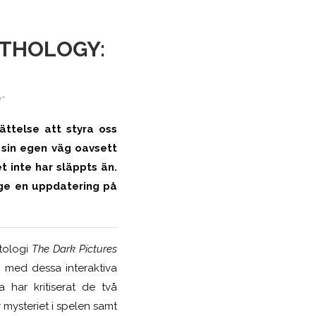
NTHOLOGY:
A-
ättelse att styra oss
e sin egen väg oavsett
t inte har släppts än.
 ge en uppdatering på
tologi
The Dark Pictures
n med dessa interaktiva
a har kritiserat de två
r mysteriet i spelen samt