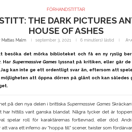
FÖRHANDSTITTAR
TITT: THE DARK PICTURES A
HOUSE OF ASHES
v
Mattias Malm
september 3, 2021
6 minut(ers) lästid
A+
t besöka det mörka biblioteket och få en ny ryslig ber
.
Har
Supermassive Games
lyssnat på kritiken, eller går d
Jag kan inte ge ett ordentligt svar än, eftersom att spele
 möjligheten att öppna dörren på glänt och kan således
get.
et på den nya delen i brittiska
Supermassive Games
Skräckan
 har hittills varit ganska blandat. Några tycker det är toppe
val spelar roll för karaktärernas fortlevnad, eller död. Andr
tt vara ett inferno av “hoppa till” scener, twister som fördärva