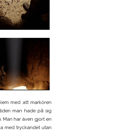
oblem med att markören
h tiden man hade på sig
. Man har även gjort en
nna med tryckandet utan