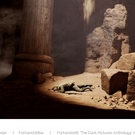
xter
Förhandstittar
Förhandstitt: The Dark Pictures Anthology: