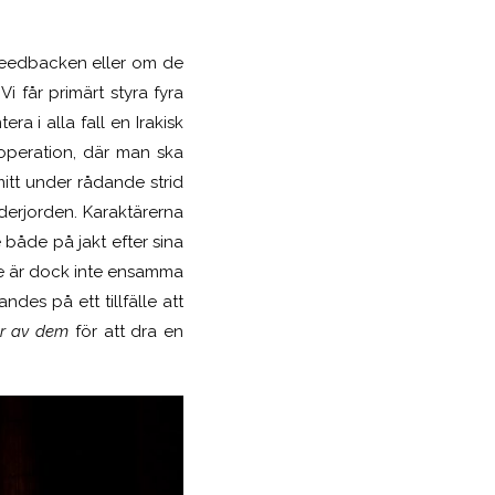
av feedbacken eller om de
Vi får primärt styra fyra
ra i alla fall en Irakisk
 operation, där man ska
itt under rådande strid
derjorden. Karaktärerna
både på jakt efter sina
 De är dock inte ensamma
des på ett tillfälle att
ar av dem
för att dra en