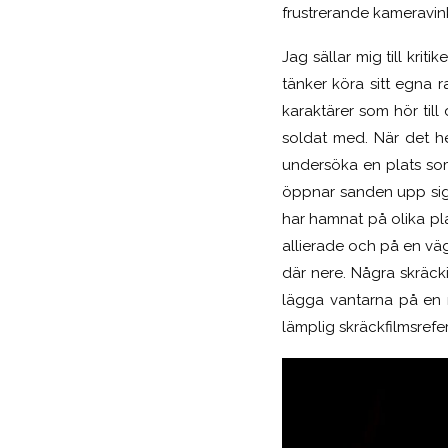
frustrerande kameravink
Jag sällar mig till krit
tänker köra sitt egna 
karaktärer som hör till 
soldat med. När det he
undersöka en plats som
öppnar sanden upp sig 
har hamnat på olika pl
allierade och på en väg
där nere. Några skräcki
lägga vantarna på en 
lämplig skräckfilmsrefe