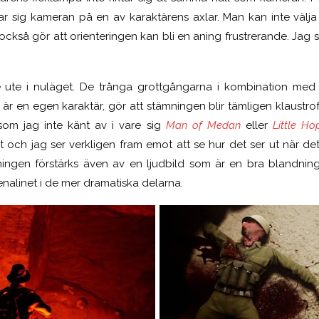
ar sig kameran på en av karaktärens axlar. Man kan inte välja v
 också gör att orienteringen kan bli en aning frustrerande. Jag s
e ute i nuläget. De trånga grottgångarna i kombination med 
 är en egen karaktär, gör att stämningen blir tämligen klaustro
som jag inte känt av i vare sig
Man of Medan
eller
Little Ho
kt och jag ser verkligen fram emot att se hur det ser ut när det 
ingen förstärks även av en ljudbild som är en bra blandnin
nalinet i de mer dramatiska delarna.