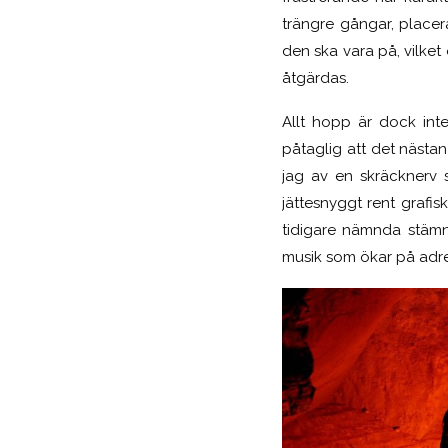
trängre gångar, placer
den ska vara på, vilket
åtgärdas.
Allt hopp är dock int
påtaglig att det nästan
jag av en skräcknerv 
jättesnyggt rent grafis
tidigare nämnda stämn
musik som ökar på adre