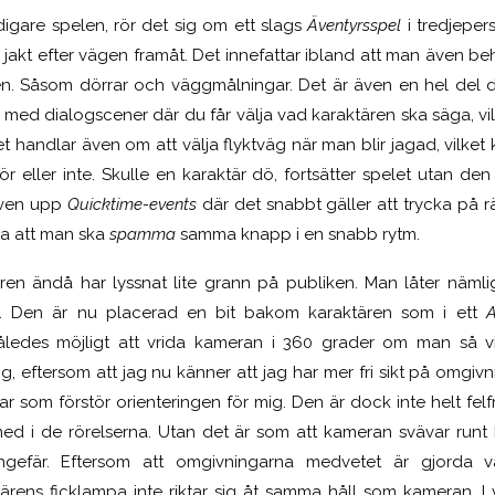
digare spelen, rör det sig om ett slags
Äventyrsspel
i tredjepe
på jakt efter vägen framåt. Det innefattar ibland att man även 
en. Såsom dörrar och väggmålningar. Det är även en hel de
v med dialogscener där du får välja vad karaktären ska säga, vi
t handlar även om att välja flyktväg när man blir jagad, vilke
ör eller inte. Skulle en karaktär dö, fortsätter spelet utan de
även upp
Quicktime-events
där det snabbt gäller att trycka på rä
ra att man ska
spamma
samma knapp i en snabb rytm.
ren ändå har lyssnat lite grann på publiken. Man låter nämlig
n. Den är nu placerad en bit bakom karaktären som i ett
A
åledes möjligt att vrida kameran i 360 grader om man så vil
 eftersom att jag nu känner att jag har mer fri sikt på omgivn
r som förstör orienteringen för mig. Den är dock inte helt fel
 med i de rörelserna. Utan det är som att kameran svävar ru
ngefär. Eftersom att omgivningarna medvetet är gjorda vä
ärens ficklampa inte riktar sig åt samma håll som kameran. I v