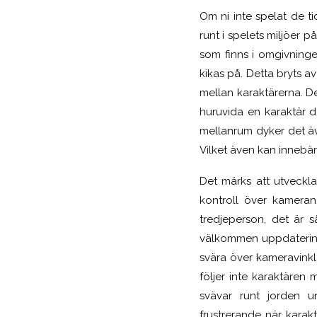
Om ni inte spelat de ti
runt i spelets miljöer 
som finns i omgivning
kikas på. Detta bryts a
mellan karaktärerna. De
huruvida en karaktär d
mellanrum dyker det 
Vilket även kan innebä
Det märks att utveckla
kontroll över kamera
tredjeperson, det är s
välkommen uppdatering,
svära över kameravinkla
följer inte karaktären
svävar runt jorden u
frustrerande när karakt