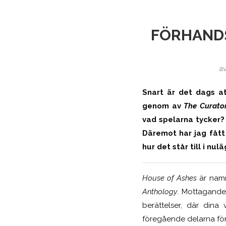
FÖRHANDS
a
Snart är det dags at
genom av
The Curator
vad spelarna tycker? 
Däremot har jag fått
hur det står till i nulä
House of Ashes
är namn
Anthology
. Mottagandet
berättelser, där dina 
föregående delarna för a