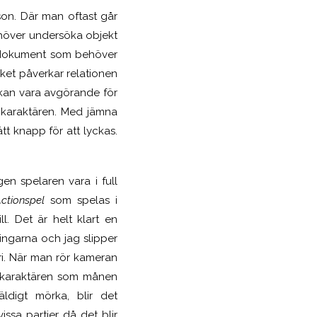
rson. Där man oftast går
behöver undersöka objekt
l dokument som behöver
lket påverkar relationen
t kan vara avgörande för
n karaktären. Med jämna
tt knapp för att lyckas.
en spelaren vara i full
ctionspel
som spelas i
l. Det är helt klart en
ingarna och jag slipper
fri. När man rör kameran
nt karaktären som månen
ldigt mörka, blir det
issa partier då det blir