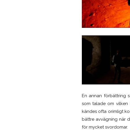
En annan förbättring 
som talade om vilken k
kändes ofta orimligt k
bättre avvägning när d
för mycket svordomar.