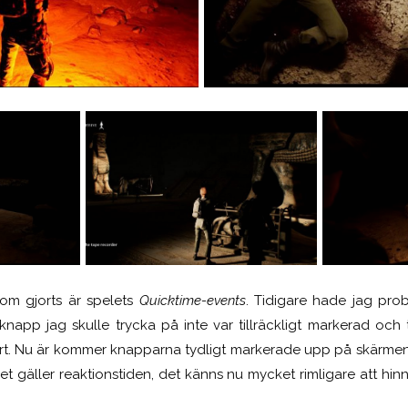
som gjorts är spelets
Quicktime-events
. Tidigare hade jag pr
napp jag skulle trycka på inte var tillräckligt markerad oc
ort. Nu är kommer knapparna tydligt markerade upp på skärmen
et gäller reaktionstiden, det känns nu mycket rimligare att hi