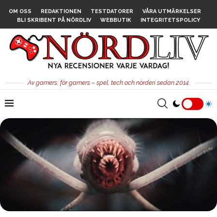
OM OSS
REDAKTIONEN
TESTDATORER
VÅRA UTMÄRKELSER
BLI SKRIBENT PÅ NÖRDLIV
WEBBUTIK
INTEGRITETSPOLICY
Av gamers, för gamers – spel, tech och nörderi sedan 2014.