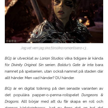
Jag vet vem jag ska försöka romantisera <3 .
BG3
är utvecklat av
Larian Studios
vilka tidigare är kända
för
Divinity Original Sin
serien.
Baldur’s Gate
är inte bara
namnet på spelserien, utan också namnet på staden där
allt händer. Men vad händer? DU händer.
BG3
är en digital tolkning på den senaste varianten av
det populära papper-o-penna-rollspelet
Dungeons &
Dragons
. Allt börjar med att du får skapa en roll och
dennes kärleksintresse. Just nu finns det en hel del