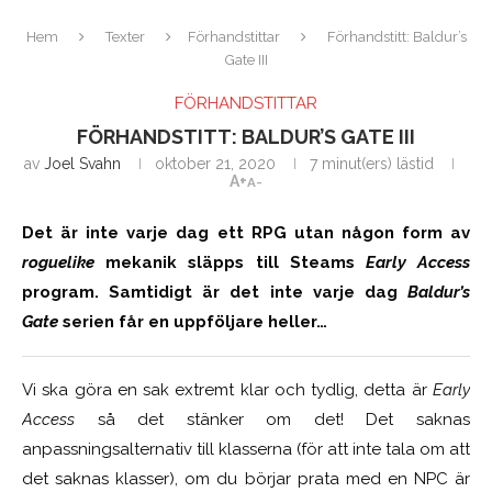
Hem
Texter
Förhandstittar
Förhandstitt: Baldur’s
Gate III
FÖRHANDSTITTAR
FÖRHANDSTITT: BALDUR’S GATE III
av
Joel Svahn
oktober 21, 2020
7 minut(ers) lästid
A+
A-
Det är inte varje dag ett RPG utan någon form av
roguelike
mekanik släpps till Steams
Early Access
program. Samtidigt är det inte varje dag
Baldur’s
Gate
serien får en uppföljare heller…
Vi ska göra en sak extremt klar och tydlig, detta är
Early
Access
så det stänker om det! Det saknas
anpassningsalternativ till klasserna (för att inte tala om att
det saknas klasser), om du börjar prata med en NPC är