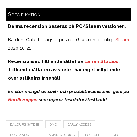
Specifikation
Denna recension baseras på PC/Steam versionen.
Baldurs Gate III. Lägsta pris c.a 620 kronor enligt
Steam
2020-10-21.
Recensionsex tillhandahållet av
Larian Studios
.
Tillhandahållaren av spelet har inget inflytande
över artikelns innehåll.
En stor mängd av spel- och produktrecensioner görs på
Nördlivriggen
som agerar testdator/testbädd.
BALDURS GATE III
DND
EARLY ACCESS
FÖRHANDSTITT
LARIAN STUDIOS
ROLLSPEL
RPG