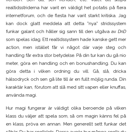
realtidsstriderna har varit en väldigt het potatis på flera
internetforum, och de flesta har varit starkt kritiska. Jag
kan dock glatt meddela att detta ”nya” stridssystem
funkar galant och håller sig sann till den utgåva av
DnD
som spelas idag. Ett realtidssystem hade kanske gett mer
action, men istället får vi något där varje steg och
handling får extra stor betydelse. På din tur kan du gå nio
meter, göra en handling och en bonushandling. Du kan
göra detta i vilken ordning du vill. Gå, slå, dricka
hälsodryck och sen gå lite till är en fullt möjlig runda. Din
karaktär kan, förutom att slå med sitt vapen eller knuffas,
använda magi.
Hur magi fungerar är väldigt olika beroende på vilken
klass du väljer att spela som, så om magin känns fel på
en klass, pröva en annan. Men generellt sett funkar det