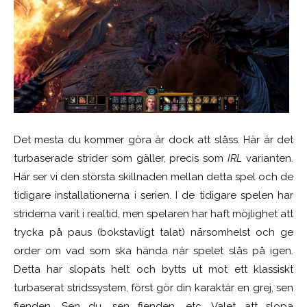
Det mesta du kommer göra är dock att slåss. Här är det
turbaserade strider som gäller, precis som
IRL
varianten.
Här ser vi den största skillnaden mellan detta spel och de
tidigare installationerna i serien. I de tidigare spelen har
striderna varit i realtid, men spelaren har haft möjlighet att
trycka på paus (bokstavligt talat) närsomhelst och ge
order om vad som ska hända när spelet slås på igen.
Detta har slopats helt och bytts ut mot ett klassiskt
turbaserat stridssystem, först gör din karaktär en grej, sen
fienden. Sen du, sen fienden, etc. Valet att slopa