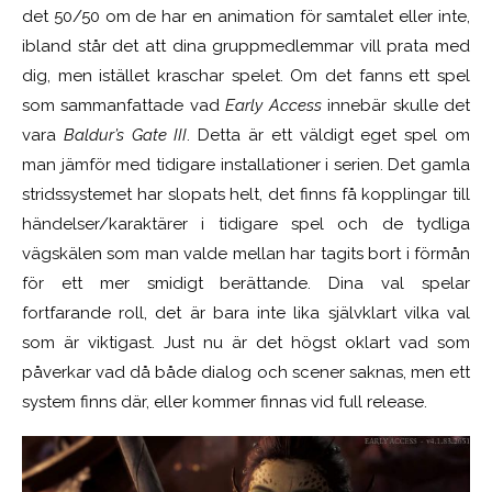
det 50/50 om de har en animation för samtalet eller inte,
ibland står det att dina gruppmedlemmar vill prata med
dig, men istället kraschar spelet. Om det fanns ett spel
som sammanfattade vad
Early Access
innebär skulle det
vara
Baldur’s Gate III
. Detta är ett väldigt eget spel om
man jämför med tidigare installationer i serien. Det gamla
stridssystemet har slopats helt, det finns få kopplingar till
händelser/karaktärer i tidigare spel och de tydliga
vägskälen som man valde mellan har tagits bort i förmån
för ett mer smidigt berättande. Dina val spelar
fortfarande roll, det är bara inte lika självklart vilka val
som är viktigast. Just nu är det högst oklart vad som
påverkar vad då både dialog och scener saknas, men ett
system finns där, eller kommer finnas vid full release.