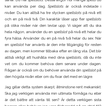
såhär: Du har
spellslots
. Dessa avgör hur många
spells
du
kan använda per dag.
Spellslots
är också indelade i
nivåer. Du kan alltså ha tre stycken
spellslots
på nivå ett
och en på nivå två. Din karaktär låser upp fler
spellslots
på olika nivåer när den levlar upp. Vi säger att du ska
hela någon, använder du en
spellslot
på nivå ett helar du
fyra hälsa. Använder du en på nivå två helar du sex. När
en
spellslot
har använts är den inte tillgänglig för resten
av dagen, men kommer tillbaka efter en lång vila. Det blir
alltså viktigt att hushålla med dina
spellslots,
då du inte
vet om du kommer behöva dem senare under dagen.
Frågan är också om du behöver använda din
spellslot
på
den högsta nivån eller om du fixar det med en lägre.
Jag gillar detta system skarpt, åtminstone rent mekaniskt.
Ska jag verkligen använda min ultimata förmåga nu eller
är det bättre att vänta till sen? Är detta verkligen sista