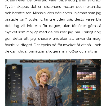
bossen eller behöver jag vara förberedd på en strid till?
Tyvärr skapas det en dissonans mellan det mekaniska
och berättelsen. Minns ni den där larven i hjärnan som jag
pratade om? Juste, ju längre tiden går, desto värre blir
det. Jag vill inte vila för dagen, utan försöker göra så
mycket som möjligt med de resurser jag har. Tråkigt nog
gör detta att jag snarare undviker att använda magi
överhuvudtaget. Det trycks på för mycket åt ett håll, och
de där roliga förmågorna ligger i min
hotbar
och ruttnar.