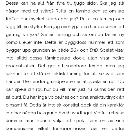
Dessa kan ha allt från fyra till tjugo sidor. Ska jag slå
någon med ett svärd? Rulla en tärning och se om jag
träffar. Hur mycket skada gör jag? Rulla en tärning och
lägg till din styrka. Kan jag övertyga den här personen att
ge mig sin yxa? Slå en tärning och se om du får en ny
kompis eller inte. Detta är byggkloss nummer ett som
bygger upp grunden av både
BG3
och
DnD
. Spelet visar
inte alltid dessa tärningsslag dock, utan visar hellre
procentsatser. Det ger ett snabbare tempo, men jag
saknar lite att slå en faktisk tärning för att se vad som
händer. Den andra grundpelaren är att spela en roll. Du
kan spela din roll hur du vill, men just nu känns den rätt
så platt. Du har inga voicelines och dina ansiktsuttryck än
pinsamt få. Detta är inte så konstigt dock då din karaktär
inte har någon bakgrund överhuvudtaget. Vid full release
kommer man kunna välja att spela som en av sina
kompanjoner vilket förhoppningsvis ger en bättre