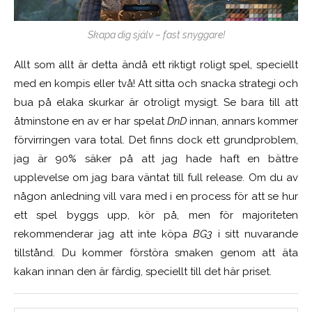
Skapa dig själv – fast snyggare!
Allt som allt är detta ändå ett riktigt roligt spel, speciellt
med en kompis eller två! Att sitta och snacka strategi och
bua på elaka skurkar är otroligt mysigt. Se bara till att
åtminstone en av er har spelat
DnD
innan, annars kommer
förvirringen vara total. Det finns dock ett grundproblem,
jag är 90% säker på att jag hade haft en bättre
upplevelse om jag bara väntat till full release. Om du av
någon anledning vill vara med i en process för att se hur
ett spel byggs upp, kör på, men för majoriteten
rekommenderar jag att inte köpa
BG3
i sitt nuvarande
tillstånd. Du kommer förstöra smaken genom att äta
kakan innan den är färdig, speciellt till det här priset.