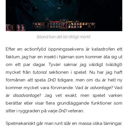
Ibland kan det bli riktigt mörkt.
Efter en actionfylld öppningssekvens är katastrofen ett
faktum, jag har en insekt i hjärnan som kommer äta sig ut
om ett par dagar. Tyvärr saknar jag väldigt (väldigt)
mycket från
tutorial
sektionen i spelet. Nu har jag haft
förmånen att spela
DnD
tidigare, men om du är helt ny
kommer mycket vara förvirrande. Vad är
advantage
? Vad
är
disadvantage
? Jag vet exakt, men spelet varken
berättar eller visar flera grundläggande funktioner som
sitter i ryggraden på varje
DnD
veteran.
Spelmekaniskt går man runt slår en massa olika tärningar.