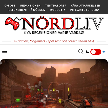
OM OSS
REDAKTIONEN
TESTDATORER
VÅRA UTMÄRKELSER
BLI SKRIBENT PÅ NÖRDLIV
WEBBUTIK
INTEGRITETSPOLICY
Av gamers, för gamers – spel, tech och nörderi sedan 2014.