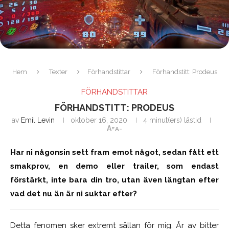
Hem
Texter
Förhandstittar
Förhandstitt: Prodeus
FÖRHANDSTITTAR
FÖRHANDSTITT: PRODEUS
av
Emil Levin
oktober 16, 2020
4 minut(ers) lästid
A+
A-
Har ni någonsin sett fram emot något, sedan fått ett
smakprov, en demo eller trailer, som endast
förstärkt, inte bara din tro, utan även längtan efter
vad det nu än är ni suktar efter?
Detta fenomen sker extremt sällan för mig. År av bitter