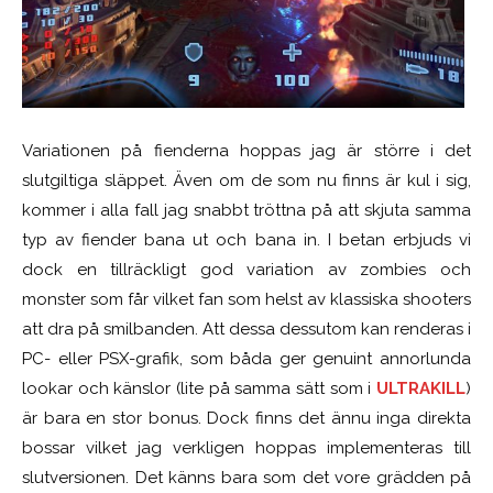
Variationen på fienderna hoppas jag är större i det
slutgiltiga släppet. Även om de som nu finns är kul i sig,
kommer i alla fall jag snabbt tröttna på att skjuta samma
typ av fiender bana ut och bana in. I betan erbjuds vi
dock en tillräckligt god variation av zombies och
monster som får vilket fan som helst av klassiska shooters
att dra på smilbanden. Att dessa dessutom kan renderas i
PC- eller PSX-grafik, som båda ger genuint annorlunda
lookar och känslor (lite på samma sätt som i
ULTRAKILL
)
är bara en stor bonus. Dock finns det ännu inga direkta
bossar vilket jag verkligen hoppas implementeras till
slutversionen. Det känns bara som det vore grädden på