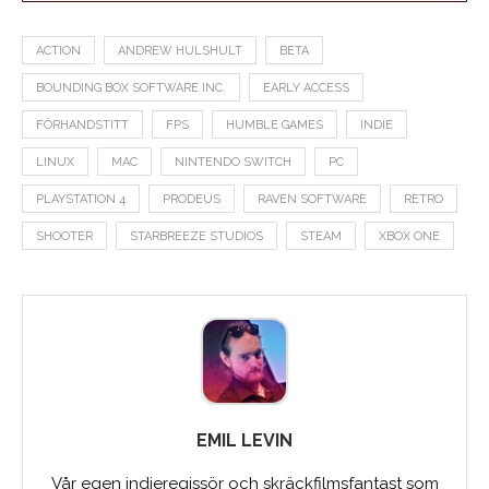
ACTION
ANDREW HULSHULT
BETA
BOUNDING BOX SOFTWARE INC.
EARLY ACCESS
FÖRHANDSTITT
FPS
HUMBLE GAMES
INDIE
LINUX
MAC
NINTENDO SWITCH
PC
PLAYSTATION 4
PRODEUS
RAVEN SOFTWARE
RETRO
SHOOTER
STARBREEZE STUDIOS
STEAM
XBOX ONE
EMIL LEVIN
Vår egen indieregissör och skräckfilmsfantast som