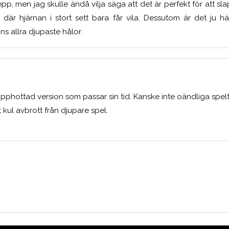
p, men jag skulle ändå vilja säga att det är perfekt för att sla
 där hjärnan i stort sett bara får vila. Dessutom är det ju hä
ns allra djupaste hålor.
 upphottad version som passar sin tid. Kanske inte oändliga s
 kul avbrott från djupare spel.
Medelbetyg