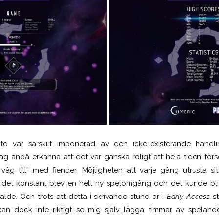
te var särskilt imponerad av den icke-existerande handli
g ändå erkänna att det var ganska roligt att hela tiden förs
 våg till” med fiender. Möjligheten att varje gång utrusta 
det konstant blev en helt ny spelomgång och det kunde bli r
lde. Och trots att detta i skrivande stund är i
Early Access-
s
an dock inte riktigt se mig själv lägga timmar av speland