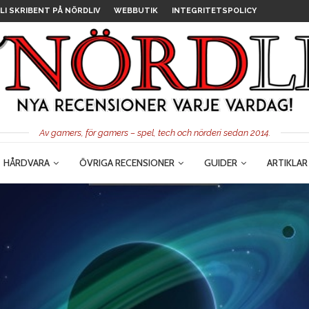
LI SKRIBENT PÅ NÖRDLIV
WEBBUTIK
INTEGRITETSPOLICY
Av gamers, för gamers – spel, tech och nörderi sedan 2014.
HÅRDVARA
ÖVRIGA RECENSIONER
GUIDER
ARTIKLAR