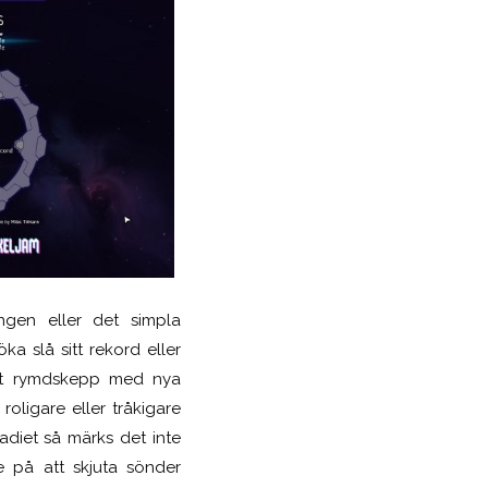
ngen eller det simpl
a
öka slå sitt
rekord
eller
sitt rymdskepp med nya
oligare eller tråkigare
tadiet så märks det inte
e på att skjuta sönder