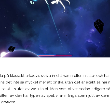
u på klassiskt arkadvis skriva in ditt namn eller initialer och 
inns det inte så mycket mer att önska, utan det är exakt så här m
 se ut i slutet av 2010-talet. Men som vi vet sedan tidigare s
rhållen av den här typen av spel, vi är många som njutit av dem
 grafiken.