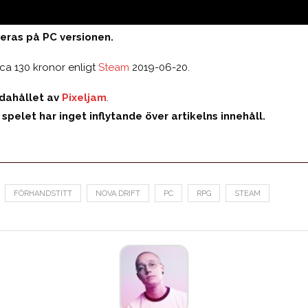
eras på PC versionen.
 ca 130 kronor enligt
Steam
2019-06-20.
ndahållet av
Pixeljam
.
spelet har inget inflytande över artikelns innehåll.
FÖRHANDSTITT
NOVA DRIFT
PC
RPG
STEAM