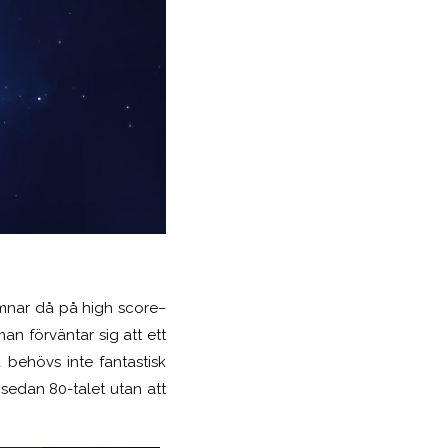
hamnar då på
high score
–
an förväntar sig att ett
å behövs inte fantastisk
 sedan 80-talet utan att