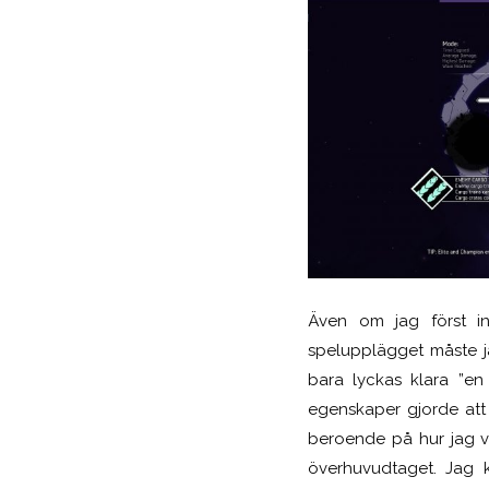
Även om jag först in
spelupplägget
måste ja
bara lyckas klara ”en
egenskaper gjorde att 
beroende på hur jag va
överhuvudtaget. Jag k