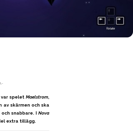
A-
 var spelet
Maelstrom
,
en av skärmen och ska
 och snabbare. I
Nova
l extra tillägg.