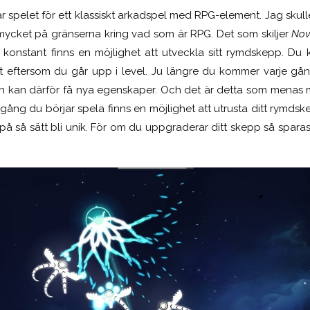
ar spelet för ett klassiskt arkadspel med RPG-element. Jag skulle
 mycket på gränserna kring vad som är RPG. Det som skiljer
Nov
 konstant finns en möjlighet att utveckla sitt rymdskepp. Du k
llt eftersom du går upp i level. Ju längre du kommer varje gå
ch kan därför få nya egenskaper. Och det är detta som menas m
gång du börjar spela finns en möjlighet att utrusta ditt rymds
 så sätt bli unik. För om du uppgraderar ditt skepp så sparas 