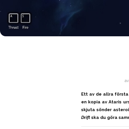
a
Ett av de allra förs
en kopia av Ataris u
skjuta sönder astero
Drift
ska du göra samma