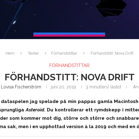
Hem
Texter
Förhandstittar
Förhandstitt: Nova Drift
FÖRHANDSTITTAR
FÖRHANDSTITT: NOVA DRIFT
v
Lovisa Fischerström
juni 20, 2019
3 minut(ers) lästid
A+
ta dataspelen jag spelade på min pappas gamla Macintosh
rsprungliga
Asteroid
. Du kontrollerar ett rymdskepp i mitt
ider som kommer mot dig, större och större och snabbare
 sak, men i en upphottad version à la 2019 och med en de