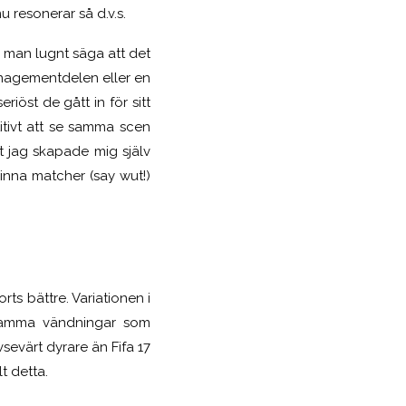
nu resonerar så d.v.s.
n man lugnt säga att det
managementdelen eller en
iöst de gått in för sitt
itivt att se samma scen
tt jag skapade mig själv
vinna matcher (say wut!)
rts bättre. Variationen i
ngsamma vändningar som
sevärt dyrare än Fifa 17
t detta.