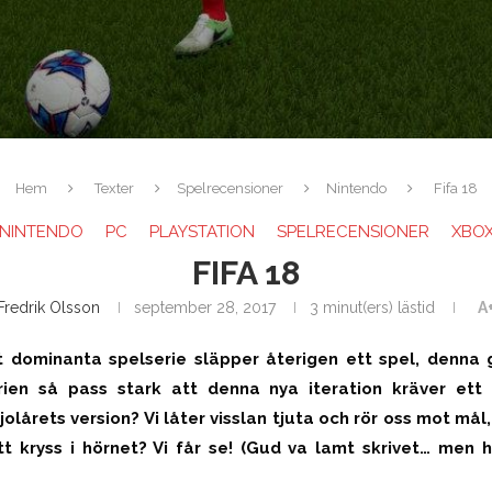
Hem
Texter
Spelrecensioner
Nintendo
Fifa 18
NINTENDO
PC
PLAYSTATION
SPELRECENSIONER
XBO
FIFA 18
Fredrik Olsson
september 28, 2017
3 minut(ers) lästid
A
 dominanta spelserie släpper återigen ett spel, denna g
rien så pass stark att denna nya iteration kräver ett 
 fjolårets version? Vi låter visslan tjuta och rör oss mot mål
tt kryss i hörnet? Vi får se! (Gud va lamt skrivet… men h