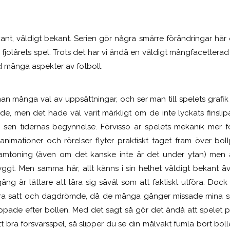
ant, väldigt bekant. Serien gör några smärre förändringar här o
fjolårets spel. Trots det har vi ändå en väldigt mångfacettera
d många aspekter av fotboll.
an många val av uppsättningar, och ser man till spelets grafik
e, men det hade väl varit märkligt om de inte lyckats finslipa
på sen tidernas begynnelse. Förvisso är spelets mekanik mer 
s animationer och rörelser flyter praktiskt taget fram över bo
 framtoning (även om det kanske inte är det under ytan) men 
ggt. Men samma här, allt känns i sin helhet väldigt bekant ä
ng är lättare att lära sig såväl som att faktiskt utföra. Doc
ra satt och dagdrömde, då de många gånger missade mina spel
pade efter bollen. Med det sagt så gör det ändå att spelet på 
 bra försvarsspel, så slipper du se din målvakt fumla bort bolle