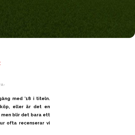
X
+
A-
ång med ’18 i titeln.
köp, eller är det en
, men blir det bara ett
ur ofta recenserar vi