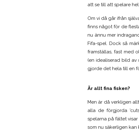
att se till att spelare h
Om vi då går ifrån själ
finns något för de fles
nu ännu mer indragande 
Fifa-spel. Dock så mär
framställas, fast med o
(en idealiserad bild av
gjorde det hela till en 
Är allt fina fisken?
Men är då verkligen allt
alla de förgjorda ’cu
spelarna på fältet visa
som nu säkerligen kan k