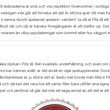
s att skillnaderna är små och viss repetition förekommer i somli
t verkligen inte går att förneka att det Är ett bra spel. Vill man h
la (i denna stund) spelande spelare i världen? Ja då är Fifa 18 e
fotboll då och då är kanske föregångaren är ett bättre val. Det
se snarare än vilka uppdateringar som kommit eller hur välgjort s
neka styrkan i Fifa 18. Ren kvalitativ underhållning; och även om
inns kan kännas snålt, är det ändå en rejäl spelupplevelse. Doc
tbollsintresse är; ju större det är, desto mer borde man titta in F
 och då kan det vara bra att vänta. Men bara utifrån sina egna k
el och jämföra) så går det inte att säga annat än att det är ett