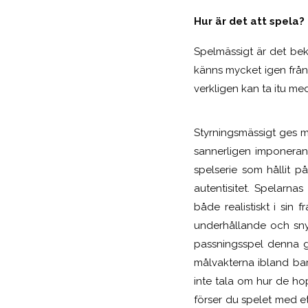
Hur är det att spela?
Spelmässigt är det bek
känns mycket igen från 
verkligen kan ta itu me
Styrningsmässigt ges m
sannerligen imponerand
spelserie som hållit 
autentisitet. Spelarna
både realistiskt i sin
underhållande och sny
passningsspel denna gå
målvakterna ibland ba
inte tala om hur de hop
förser du spelet med ett