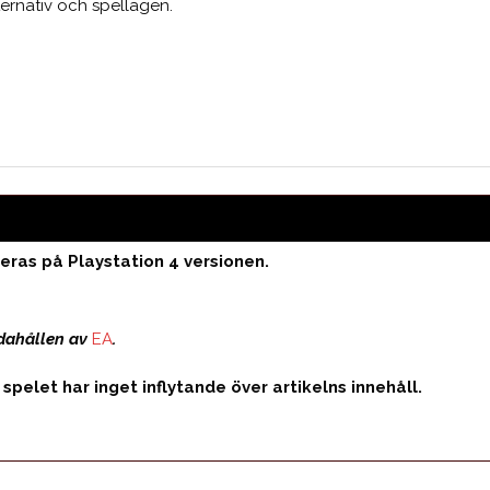
rnativ och spellägen.
Medelbetyg
ras på Playstation 4 versionen.
ndahållen av
EA
.
spelet har inget inflytande över artikelns innehåll.