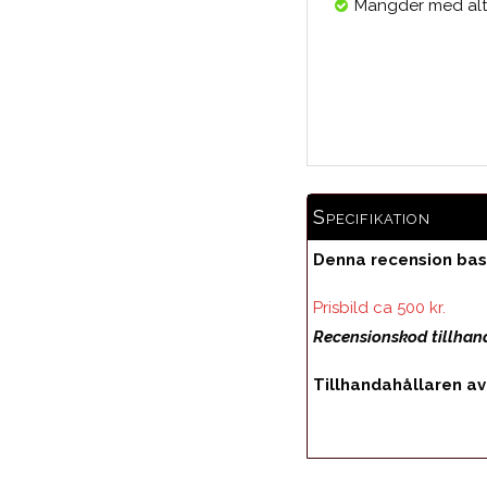
Mängder med alte
Specifikation
Denna recension base
Prisbild ca 500 kr.
Recensionskod tillha
Tillhandahållaren av 