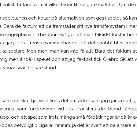
elt enkelt lättare får mål vilket leder till roligare matcher… Om de 
va spelplanen och kollar på alternativen som ges i spelet, så ka
ta. Bara de faktum att de framställer sitt nya transfersystem i 
singelplayer i ”The Journey” gör att man faktiskt förstår hur ser
kte jag i t.ex. transfersammanhanget att det snabbt blev repet
lika spelare. Men men, man kan inte få allt. Bara det faktum a
 mig men ändå) i spelet och att jag faktiskt fick Örebro SK att 
förvånansvärt fin spelstund.
 som det ska. Tja, visst finns det områden som jag gärna sett gjo
tscenes’ som förekommer vid t.ex. transfers, de ibland lå
r upp, och ett spel som trots många små förbättringar ändå är av
öpas betydligt billigare… hmmm, ja det är svårt att balansera all