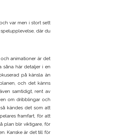
ch var men i stort sett
d spelupplevelse, där du
 och animationer är det
 såna här detaljer i en
fokuserad på känsla än
llplanen, och det känns
även samtidigt, rent av
ven om dribblingar och
k så kändes det som att
ares framfart, för att
plan blir viktigare, för
n. Kanske är det till för