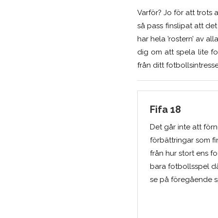
Varför? Jo för att trot
så pass finslipat att de
har hela ’rostern’ av al
dig om att spela lite 
från ditt fotbollsintres
Fifa 18
Det går inte att för
förbättringar som f
från hur stort ens fo
bara fotbollsspel då
se på föregående sp