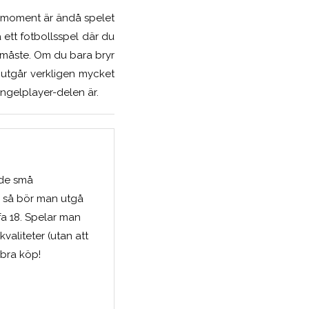
ga moment är ändå spelet
a ett fotbollsspel där du
tt måste. Om du bara bryr
 utgår verkligen mycket
ingelplayer-delen är.
 de små
k så bör man utgå
ifa 18. Spelar man
valiteter (utan att
 bra köp!