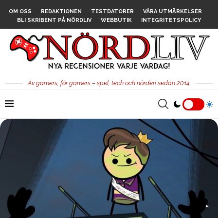
OM OSS
REDAKTIONEN
TESTDATORER
VÅRA UTMÄRKELSER
BLI SKRIBENT PÅ NÖRDLIV
WEBBUTIK
INTEGRITETSPOLICY
Av gamers, för gamers – spel, tech och nörderi sedan 2014.