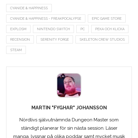
CYANIDE & HAPPINESS
CYANIDE & HAPPINESS - FREAKPOCALYPSE
EPIC GAME STORE
EXPLOSM
NINTENDO SWITCH
PC
PEKA OCH KLICKA
RECENSION
SERENITY FORGE
SKELETON CREW STUDIOS
STEAM
MARTIN "FYGHAR" JOHANSSON
Nördlivs självutnämnda Dungeon Master som
ständigt planerar för sin nästa session. Läser
manga, lyssnar på olika poddar samt mycket musik