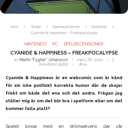
Hem
Texter
Spelrecensioner
Nintendo
Cyanide & Happiness – Freakpocalypse
NINTENDO
PC
SPELRECENSIONER
CYANIDE & HAPPINESS – FREAKPOCALYPSE
av
Martin "Fyghar" Johansson
mars 26, 2021
3
minut(ers) lästid
A+
A-
Cyanide & Happiness är en webcomic som är känd
för sin icke politiskt korrekta humor där de skojar
friskt om både det ena och det andra. Frågan jag
ställer mig är om det blir bra i spelform eller om det
kommer falla platt?
Spelet börjar med en drömsekvens där vår