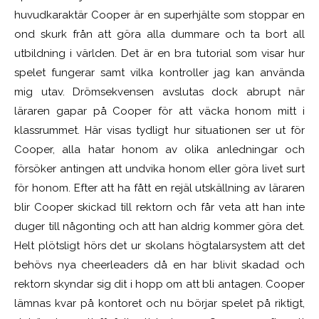
huvudkaraktär Cooper är en superhjälte som stoppar en
ond skurk från att göra alla dummare och ta bort all
utbildning i världen. Det är en bra tutorial som visar hur
spelet fungerar samt vilka kontroller jag kan använda
mig utav. Drömsekvensen avslutas dock abrupt när
läraren gapar på Cooper för att väcka honom mitt i
klassrummet. Här visas tydligt hur situationen ser ut för
Cooper, alla hatar honom av olika anledningar och
försöker antingen att undvika honom eller göra livet surt
för honom. Efter att ha fått en rejäl utskällning av läraren
blir Cooper skickad till rektorn och får veta att han inte
duger till någonting och att han aldrig kommer göra det.
Helt plötsligt hörs det ur skolans högtalarsystem att det
behövs nya cheerleaders då en har blivit skadad och
rektorn skyndar sig dit i hopp om att bli antagen. Cooper
lämnas kvar på kontoret och nu börjar spelet på riktigt,