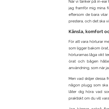
När vi tänker på in-ear
jag framför mig mina f
eftersom de bara vilar
prestera, och det ska vi
Känsla, komfort o
För att vara hörlurar
som ligger bakom örat, ä
hörlurarnas låga vikt (e
örat och bågen hålle
användning, som när ja
Men vad skiljer dessa f
någon plugg som ska in
låter dig höra vad so
praktiskt om du vill v
Jag känner också fle