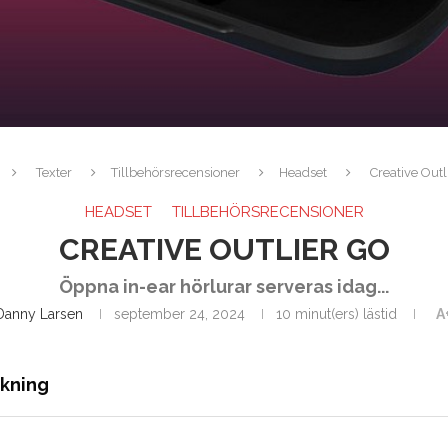
Texter
Tillbehörsrecensioner
Headset
Creative Outl
HEADSET
TILLBEHÖRSRECENSIONER
CREATIVE OUTLIER GO
Öppna in-ear hörlurar serveras idag...
Danny Larsen
september 24, 2024
10 minut(ers) lästid
A
ckning