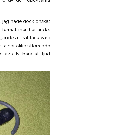
at, jag hade dock önskat
är format, men här är det
ggandes i örat tack vare
 alla har olika utformade
av alls, bara att ljud