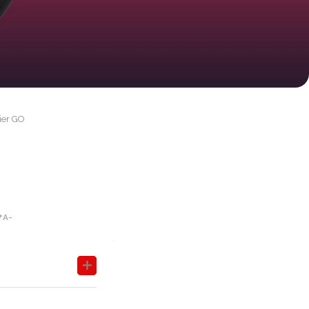
ier GO
+
A-