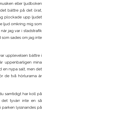
musiken eller ljudboken
det bättre på det örat,
 jag plockade upp ljudet
re ljud omkring mig som
är jag var i stadstrafik
ad som sades om jag inte
ar upplevelsen bättre i
l är uppenbarligen mina
ed en nypa salt, men det
ör de två hörlurarna är
du samtidigt har koll på
det tyvärr inte en så
 i parken lyssnandes på