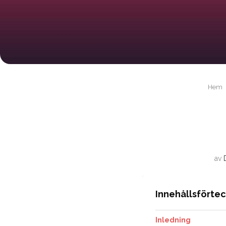
Hem
av
Innehållsförte
Inledning