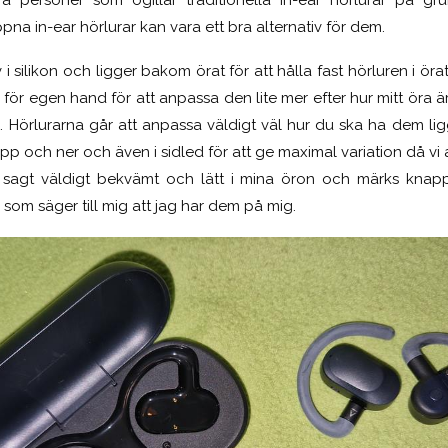
a in-ear hörlurar kan vara ett bra alternativ för dem.
i silikon och ligger bakom örat för att hålla fast hörluren i ör
ll för egen hand för att anpassa den lite mer efter hur mitt öra 
”. Hörlurarna går att anpassa väldigt väl hur du ska ha dem li
upp och ner och även i sidled för att ge maximal variation då vi
sagt väldigt bekvämt och lätt i mina öron och märks knappt 
 som säger till mig att jag har dem på mig.