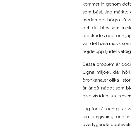
kommer in genom detta 
som bäst. Jag märkte a
medan det högra så vill
och det blev som en sk
plockades upp och jag k
var det bara musik som 
höjde upp ljudet väldigt
Dessa problem är dock 
lugna miljöer, där hör
öronkanaler olika i sto
är ändå något som blev
givetvis identiska sinse
Jag förstår och gillar 
din omgivning och in
övertygande upplevelse