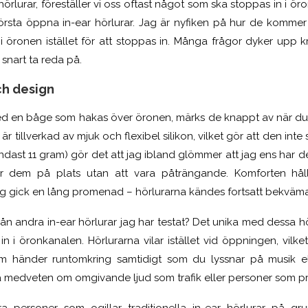
 hörlurar, föreställer vi oss oftast något som ska stoppas in i ö
örsta öppna in-ear hörlurar. Jag är nyfiken på hur de kommer a
 i öronen istället för att stoppas in. Många frågor dyker upp 
 snart ta reda på.
ch design
 med en båge som hakas över öronen, märks de knappt av när d
r tillverkad av mjuk och flexibel silikon, vilket gör att den in
ndast 11 gram) gör det att jag ibland glömmer att jag ens har de
r dem på plats utan att vara påträngande. Komforten hål
g gick en lång promenad – hörlurarna kändes fortsatt bekväma
rån andra in-ear hörlurar jag har testat? Det unika med dessa hör
 i öronkanalen. Hörlurarna vilar istället vid öppningen, vil
m händer runtomkring samtidigt som du lyssnar på musik el
ara medveten om omgivande ljud som trafik eller personer som p
ra personer som ogillar traditionella in-ear hörlurar på 