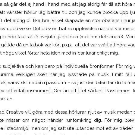
så går det ej hand i hand med att jag aldrig får till att höra 
tt vänster hörlur låg bättre till och jag kunde plocka upp lju
 det aldrig bli lika bra. Vilket skapade en stor obalans i hur
ev upplevelse. Det blev en bättre upplevelse när det var mind
unde faktiskt få avnjuta ljudbilden (mer om det senare). Men n
gällde då en talbok var kört p.g.a. att det var svårt att höra v
 högt, vilket förtar hela iden med in-ear lurar enligt mig.
subjektiva och kan bero på individuella öronformer. För mig v
lurarna verkligen sken när jag lyssnade på musik. I mitt fal
rlek, varav skillnaden i passform – så just den biten får du ta m
 ett irritationsmoment. Om än ett litet sådant. Passformen f
mellan.
vad Creative vill göra med dessa hörlurar, njut av musik medan 
te missar om något händer runtomkring dig. För mig blev 
 i stadsmiljö, men om jag satt ute lutandes mot ett av träden