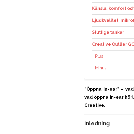
Känsla, komfort oc
Ljudkvalitet, mikro
Slutliga tankar
Creative Outlier G
Plus
Minus
”Öppna in-ear” – vad
vad öppna in-ear hörl
Creative.
Inledning