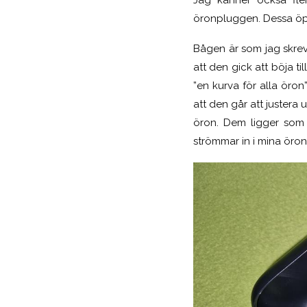
öronpluggen. Dessa öppn
Bågen är som jag skrev 
att den gick att böja ti
”en kurva för alla öron
att den går att justera 
öron. Dem ligger som 
strömmar in i mina öron