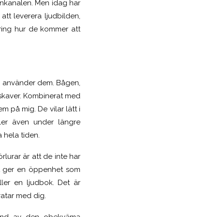
ronkanalen. Men idag har
tt leverera ljudbilden,
kring hur de kommer att
u använder dem. Bågen,
te skaver. Kombinerat med
m på mig. De vilar lätt i
ler även under längre
 hela tiden.
lurar är att de inte har
ket ger en öppenhet som
ler en ljudbok. Det är
ratar med dig.
grund av den obekväma