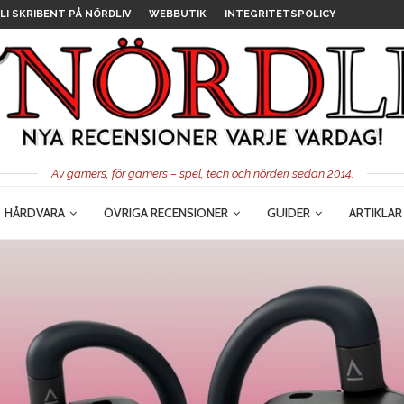
LI SKRIBENT PÅ NÖRDLIV
WEBBUTIK
INTEGRITETSPOLICY
Av gamers, för gamers – spel, tech och nörderi sedan 2014.
HÅRDVARA
ÖVRIGA RECENSIONER
GUIDER
ARTIKLAR