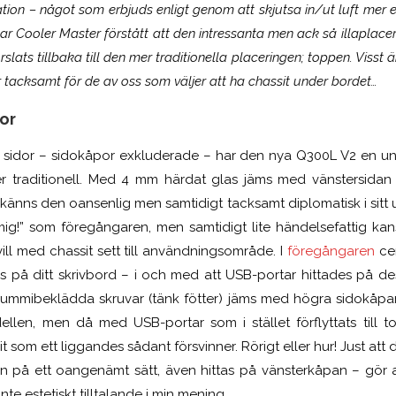
ion – något som erbjuds enligt genom att skjutsa in/ut luft mer eff
ar Cooler Master förstått att den intressanta men ack så illaplacera
rslats tillbaka till den mer traditionella placeringen; toppen. Visst ä
 tacksamt för de av oss som väljer att ha chassit under bordet…
or
 sidor – sidokåpor exkluderade – har den nya Q300L V2 en unik
r traditionell. Med 4 mm härdat glas jäms med vänstersidan –
känns den oansenlig men samtidigt tacksamt diplomatisk i sitt u
mig!” som föregångaren, men samtidigt lite händelsefattig ka
vill med chassit sett till användningsområde. I
föregångaren
ce
es på ditt skrivbord – i och med att USB-portar hittades på des
mmibeklädda skruvar (tänk fötter) jäms med högra sidokåpan.
len, men då med USB-portar som i stället förflyttats till to
t som ett liggandes sådant försvinner. Rörigt eller hur! Just att
cken på ett oangenämt sätt, även hittas på vänsterkåpan – gör a
inte estetiskt tilltalande i min mening…