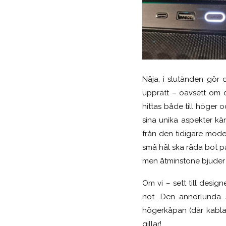
Nåja, i slutänden gör
upprätt – oavsett om d
hittas både till höger
sina unika aspekter kän
från den tidigare mode
små hål ska råda bot på
men åtminstone bjuder p
Om vi – sett till design
not. Den annorlunda 
högerkåpan (där kablag
gillar!