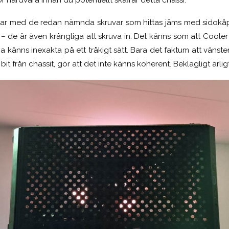
ör hårdvara innan du potentiellt skaffar detta chassi.
 tar med de redan nämnda skruvar som hittas jäms med sidokå
– de är även krångliga att skruva in. Det känns som att Cooler 
a känns inexakta på ett tråkigt sätt. Bara det faktum att vänst
bit från chassit, gör att det inte känns koherent. Beklagligt ärligt