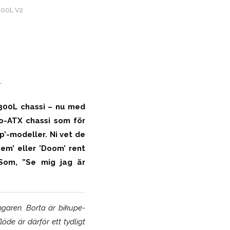
300L V2
-
Q300L chassi – nu med
ro-ATX chassi som för
’-modeller. Ni vet de
em’ eller ’Doom’ rent
 Som, ”Se mig jag är
garen. Borta är bikupe-
löde är därför ett tydligt