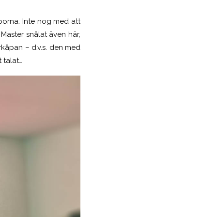
porna. Inte nog med att
Master snålat även här,
erkåpan – d.v.s. den med
 talat…