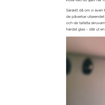
kolla vad du själv har f
Särskilt då om vi även
de påverkar utseendet 
och de tafatta skruvarn
härdat glas – står ut en 