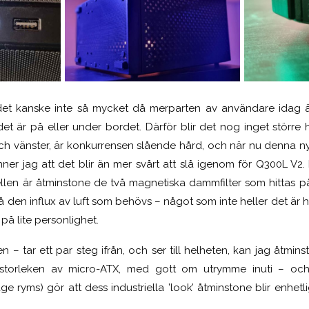
 det kanske inte så mycket då merparten av användare idag
et är på eller under bordet. Därför blir det nog inget större h
 och vänster, är konkurrensen slående hård, och när nu denna ny
ner jag att det blir än mer svårt att slå igenom för Q300L V2.
llen är åtminstone de två magnetiska dammfilter som hittas p
 den influx av luft som behövs – något som inte heller det är he
å lite personlighet.
en – tar ett par steg ifrån, och ser till helheten, kan jag åtmin
storleken av micro-ATX, med gott om utrymme inuti – oc
e ryms) gör att dess industriella ’look’ åtminstone blir enhet