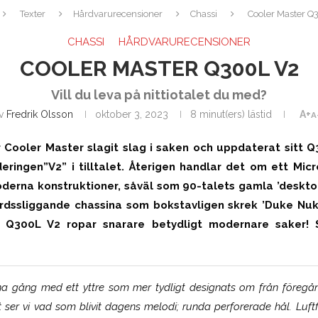
Texter
Hårdvarurecensioner
Chassi
Cooler Master Q
CHASSI
HÅRDVARURECENSIONER
COOLER MASTER Q300L V2
Vill du leva på nittiotalet du med?
v
Fredrik Olsson
oktober 3, 2023
8 minut(ers) lästid
A+
A
ar Cooler Master slagit slag i saken och uppdaterat sitt 
deringen”V2” i tilltalet. Återigen handlar det om ett Mic
oderna konstruktioner, såväl som 90-talets gamla ’desktop
dssliggande chassina som bokstavligen skrek ’Duke Nuk
a Q300L V2 ropar snarare betydligt modernare saker!
gång med ett yttre som mer tydligt designats om från föregån
et ser vi vad som blivit dagens melodi; runda perforerade hål. Luftf