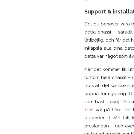
Support & installa
Det du behöver vara b
detta chassi – särskil
lättböjlig, och får det 
inkapsla alla dina da
detta var något som äve
När det kommer till ut
runtom hela chassit – u
trots att det kanske int
öppna formgivning. Oly
som bäst … okej. Under
T120
var på håret för h
slutänden. I vårt fall
prestandan – och även 