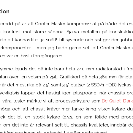
tion
eredd på är att Cooler Master kompromissat på både det e
t i kontrast mot större sådana. Själva metallen på konstruk
hela att kännas lite… ja snålt! Till syvende och sist gör den jobbet
torkomponenter – men jag hade gärna sett att Cooler Master u
n var en brist i föregångaren.
rymme, bjuds det på inte bara hela 240 mm radiatorstöd i fro
tan även en volym på 29L. Grafikkort på hela 360 mm får plats 
e är det mest rika på 2.5” samt 3.5” platser (2 SSD/1 HDD) lycka
ckligtvis tappar det hastigt igen pluspoäng, när chassits p
 våra tester märkte vi att processorkylare som
Be Quiet! Dar
öga och att chassit kräver mer tanke kring vilken kylare du
 fick det bli en ’stock’-kylare (d.v.s. en som följde med proce
om det inte är relevant sett till chassits kvaliteter, innebär 