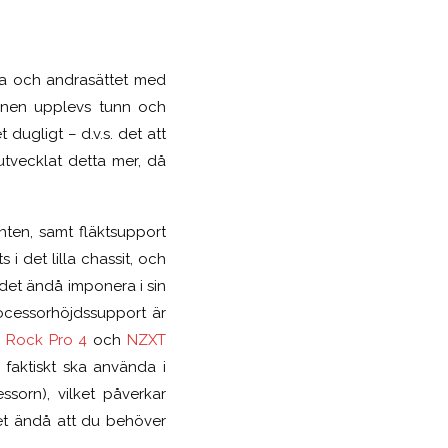
na och andrasättet med
tionen upplevs tunn och
 dugligt – d.v.s. det att
tvecklat detta mer, då
nten, samt fläktsupport
i det lilla chassit, och
s det ändå imponera i sin
rocessorhöjdssupport är
k Rock Pro 4
och
NZXT
 faktiskt ska använda i
ssorn), vilket påverkar
det ändå att du behöver