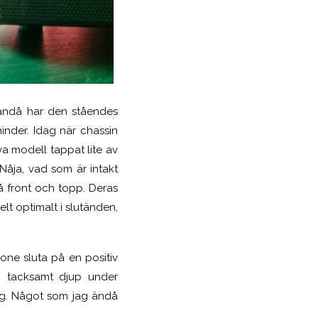
 ändå har den ståendes
inder. Idag när chassin
a modell tappat lite av
 Nåja, vad som är intakt
å front och topp. Deras
lt optimalt i slutänden,
stone sluta på en positiv
h tacksamt djup under
lig. Något som jag ändå