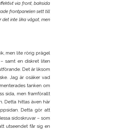
ektivt via front, baksida
de frontpanelen sett till
r det inte lika vågat, men
, men lite rörig prägel
 samt en diskret liten
tförande. Det är liksom
nske. Jag är osäker vad
menterades tanken om
s sida, men framförallt
 Detta hittas även här
ppsidan. Detta gör att
 dessa sidoskruvar – som
tt utseendet får sig en