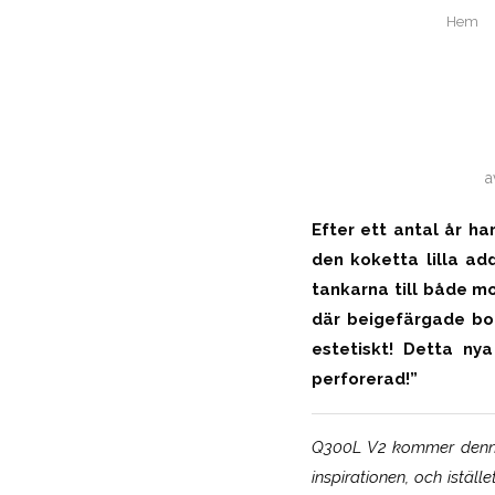
Hem
a
Efter ett antal år h
den koketta lilla ad
tankarna till både m
där beigefärgade bor
estetiskt! Detta ny
perforerad!”
Q300L V2 kommer denna 
inspirationen, och iställ