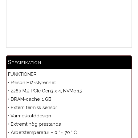
Medelbetyg
Specifikation
FUNKTIONER:
• Phison E12-styrenhet
• 2280 M.2 PCIe Gen3 x 4, NVMe 1.3
• DRAM-cache: 1 GB
• Extern termisk sensor
• Värmeskölddesign
• Extremt hög prestanda
• Arbetstemperatur – 0 ° ~ 70 ° C