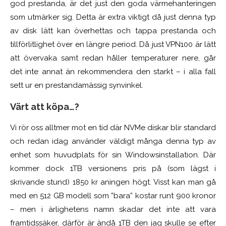
god prestanda, är det just den goda värmehanteringen
som utmärker sig. Detta är extra viktigt då just denna typ
av disk lätt kan överhettas och tappa prestanda och
tillförlitlighet över en längre period. Då just VPN100 är lätt
att övervaka samt redan håller temperaturer nere, går
det inte annat än rekommendera den starkt – i alla fall
sett ur en prestandamässig synvinkel.
Värt att köpa…?
Vi rör oss alltmer mot en tid där NVMe diskar blir standard
och redan idag använder väldigt många denna typ av
enhet som huvudplats för sin Windowsinstallation. Där
kommer dock 1TB versionens pris på (som lägst i
skrivande stund) 1850 kr aningen högt. Visst kan man gå
med en 512 GB modell som ”bara” kostar runt 900 kronor
– men i ärlighetens namn skadar det inte att vara
framtidssäker, därför är ändå 1TB den jag skulle se efter