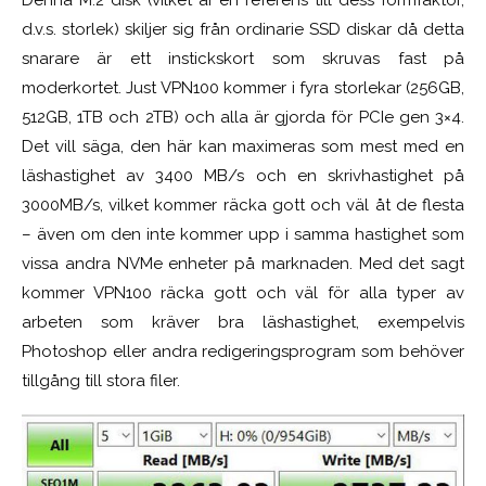
Denna M.2 disk (vilket är en referens till dess formfaktor,
d.v.s. storlek) skiljer sig från ordinarie SSD diskar då detta
snarare är ett instickskort som skruvas fast på
moderkortet. Just VPN100 kommer i fyra storlekar (256GB,
512GB, 1TB och 2TB) och alla är gjorda för PCIe gen 3×4.
Det vill säga, den här kan maximeras som mest med en
läshastighet av 3400 MB/s och en skrivhastighet på
3000MB/s, vilket kommer räcka gott och väl åt de flesta
– även om den inte kommer upp i samma hastighet som
vissa andra NVMe enheter på marknaden. Med det sagt
kommer VPN100 räcka gott och väl för alla typer av
arbeten som kräver bra läshastighet, exempelvis
Photoshop eller andra redigeringsprogram som behöver
tillgång till stora filer.