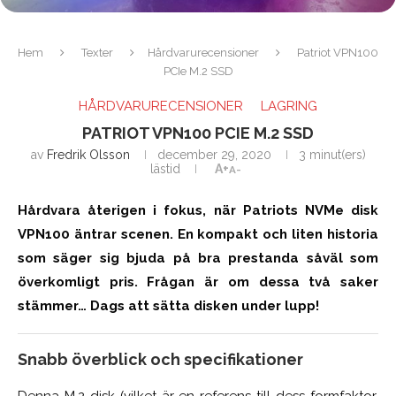
Hem
Texter
Hårdvarurecensioner
Patriot VPN100
PCIe M.2 SSD
HÅRDVARURECENSIONER
LAGRING
PATRIOT VPN100 PCIE M.2 SSD
av
Fredrik Olsson
december 29, 2020
3 minut(ers)
lästid
A+
A-
Hårdvara återigen i fokus, när Patriots NVMe disk
VPN100 äntrar scenen. En kompakt och liten historia
som säger sig bjuda på bra prestanda såväl som
överkomligt pris. Frågan är om dessa två saker
stämmer… Dags att sätta disken under lupp!
Snabb överblick och specifikationer