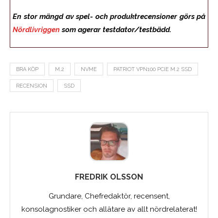
En stor mängd av spel- och produktrecensioner görs på
Nördlivriggen
som agerar testdator/testbädd.
BRA KÖP
M.2
NVME
PATRIOT VPN100 PCIE M.2 SSD
RECENSION
SSD
FREDRIK OLSSON
Grundare, Chefredaktör, recensent,
konsolagnostiker och allätare av allt nördrelaterat!